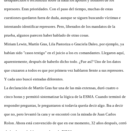
desaparecidos o reconstruir sobre la nada los apodos y nombres de los
represores. Eran prioridades. Con el paso del tiempo, muchas de estas
cuestiones quedaron fuera de duda, aunque se siguen buscando víctimas e
intentando identificar represores. Pero, liberados de los mandatos de la
prueba, algunos parecen haber hablado de otras cosas.
Miriam Lewin, Martín Gras, Lila Pastoriza o Graciela Daleo, por ejemplo, ya
habían sido "casos testigo" en el juicio a los ex comandantes. Llegaron aquí,
aparentemente, después de haberlo dicho todo. ¿Fue así? Uno de los datos
que cruzaron a todos es que por primera vez hablaron frente a sus represores.
Y cada uno buscó entradas diferentes.
La declaración de Martín Gras fue una de las más extensas, duró cuatro o
cinco horas y permitió sistematizar la lógica de la ESMA. Cuando terminó de
responder preguntas, le preguntaron si todavía quería decir algo. Iba a decir
que no, pero levantó la cara y se encontró con la mirada de Juan Carlos
Rolon. Ahora está convencido de que en ese momento, 32 años después, cerró