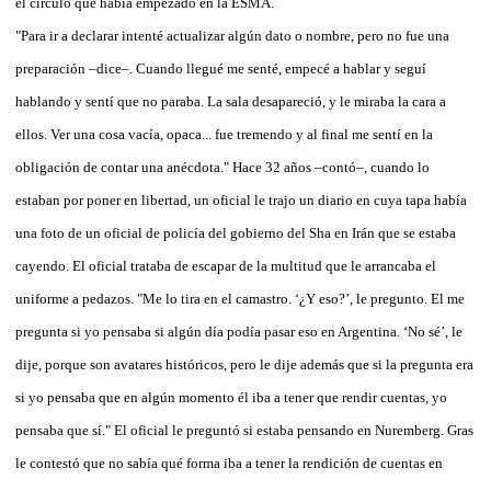
el círculo que había empezado en la ESMA.
"Para ir a declarar intenté actualizar algún dato o nombre, pero no fue una
preparación –dice–. Cuando llegué me senté, empecé a hablar y seguí
hablando y sentí que no paraba. La sala desapareció, y le miraba la cara a
ellos. Ver una cosa vacía, opaca... fue tremendo y al final me sentí en la
obligación de contar una anécdota." Hace 32 años –contó–, cuando lo
estaban por poner en libertad, un oficial le trajo un diario en cuya tapa había
una foto de un oficial de policía del gobierno del Sha en Irán que se estaba
cayendo. El oficial trataba de escapar de la multitud que le arrancaba el
uniforme a pedazos. "Me lo tira en el camastro. ‘¿Y eso?’, le pregunto. El me
pregunta si yo pensaba si algún día podía pasar eso en Argentina. ‘No sé’, le
dije, porque son avatares históricos, pero le dije además que si la pregunta era
si yo pensaba que en algún momento él iba a tener que rendir cuentas, yo
pensaba que sí." El oficial le preguntó si estaba pensando en Nuremberg. Gras
le contestó que no sabía qué forma iba a tener la rendición de cuentas en