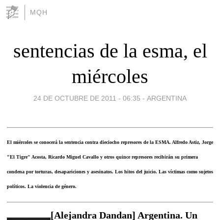
MQH
sentencias de la esma, el
miércoles
24 DE OCTUBRE DE 2011 - 06:35
-
ARGENTINA
El miércoles se conocerá la sentencia contra dieciocho represores de la ESMA. Alfredo Astiz, Jorge
"El Tigre" Acosta, Ricardo Miguel Cavallo y otros quince represores recibirán su primera
condena por torturas, desapariciones y asesinatos. Los hitos del juicio. Las víctimas como sujetos
políticos. La violencia de género.
[Alejandra Dandan] Argentina. Un