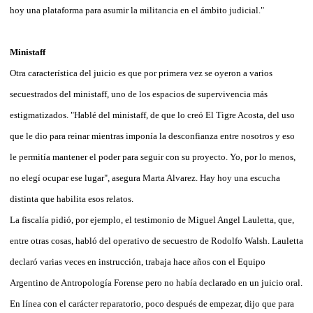
hoy una plataforma para asumir la militancia en el ámbito judicial."
Ministaff
Otra característica del juicio es que por primera vez se oyeron a varios
secuestrados del ministaff, uno de los espacios de supervivencia más
estigmatizados. "Hablé del ministaff, de que lo creó El Tigre Acosta, del uso
que le dio para reinar mientras imponía la desconfianza entre nosotros y eso
le permitía mantener el poder para seguir con su proyecto. Yo, por lo menos,
no elegí ocupar ese lugar", asegura Marta Alvarez. Hay hoy una escucha
distinta que habilita esos relatos.
La fiscalía pidió, por ejemplo, el testimonio de Miguel Angel Lauletta, que,
entre otras cosas, habló del operativo de secuestro de Rodolfo Walsh. Lauletta
declaró varias veces en instrucción, trabaja hace años con el Equipo
Argentino de Antropología Forense pero no había declarado en un juicio oral.
En línea con el carácter reparatorio, poco después de empezar, dijo que para