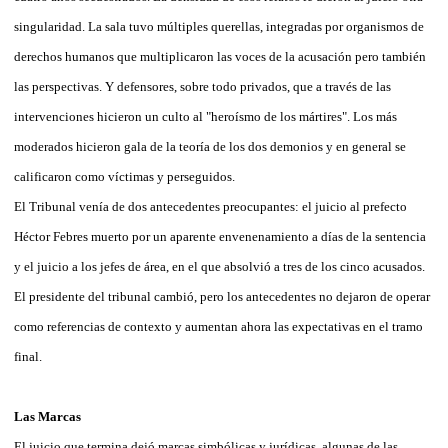
singularidad. La sala tuvo múltiples querellas, integradas por organismos de
derechos humanos que multiplicaron las voces de la acusación pero también
las perspectivas. Y defensores, sobre todo privados, que a través de las
intervenciones hicieron un culto al "heroísmo de los mártires". Los más
moderados hicieron gala de la teoría de los dos demonios y en general se
calificaron como víctimas y perseguidos.
El Tribunal venía de dos antecedentes preocupantes: el juicio al prefecto
Héctor Febres muerto por un aparente envenenamiento a días de la sentencia
y el juicio a los jefes de área, en el que absolvió a tres de los cinco acusados.
El presidente del tribunal cambió, pero los antecedentes no dejaron de operar
como referencias de contexto y aumentan ahora las expectativas en el tramo
final.
Las Marcas
El juicio que termina dejó marcas simbólicas y jurídicas, algunas de las