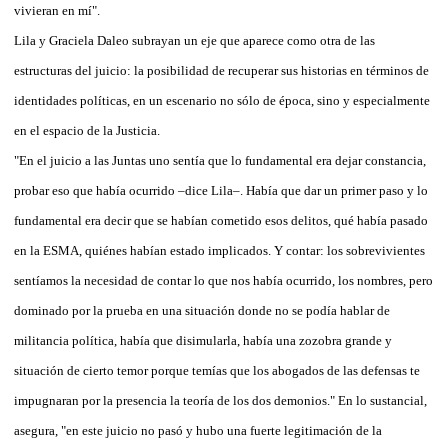
vivieran en mí".
Lila y Graciela Daleo subrayan un eje que aparece como otra de las
estructuras del juicio: la posibilidad de recuperar sus historias en términos de
identidades políticas, en un escenario no sólo de época, sino y especialmente
en el espacio de la Justicia.
"En el juicio a las Juntas uno sentía que lo fundamental era dejar constancia,
probar eso que había ocurrido –dice Lila–. Había que dar un primer paso y lo
fundamental era decir que se habían cometido esos delitos, qué había pasado
en la ESMA, quiénes habían estado implicados. Y contar: los sobrevivientes
sentíamos la necesidad de contar lo que nos había ocurrido, los nombres, pero
dominado por la prueba en una situación donde no se podía hablar de
militancia política, había que disimularla, había una zozobra grande y
situación de cierto temor porque temías que los abogados de las defensas te
impugnaran por la presencia la teoría de los dos demonios." En lo sustancial,
asegura, "en este juicio no pasó y hubo una fuerte legitimación de la