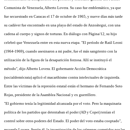
Comunista de Venezuela, Alberto Lovera. Su caso fue emblemático, ya que
fue secuestrado en Caracas el 17 de octubre de 1965, y nueve días más tarde
su cadáver fue encontrado en una playa del estado de Anzoátegui, con una
cadena al cuerpo y signos de torturas. En diálogo con Página/12, su hijo
celebró que Venezuela entre en esta nueva etapa. "El período de Raúl Leoni
(1964-1969), cuando asesinaron a mi padre, fue el más sangriento con la
utilización de la figura de la desaparición forzosa. Allí se instituyó el
método", dijo Alberto Lovera. El gobernante Acción Democrática
(socialdemócrata) aplicó el macarthismo contra intelectuales de izquierda.
Entre las víctimas de la represión estatal están el hermano de Fernando Soto
Rojas, presidente de la Asamblea Nacional y ex guerrillero.
"El gobierno tenía la legitimidad alcanzada por el voto. Pero la maquinaria
política de los partidos que detentaban el poder (AD y Copei) tenían el
control sobre otros poderes del Estado. El poder del voto estaba cooptado",
recuerda Lovera. Según él, la investigación de los crímenes cometidos por las