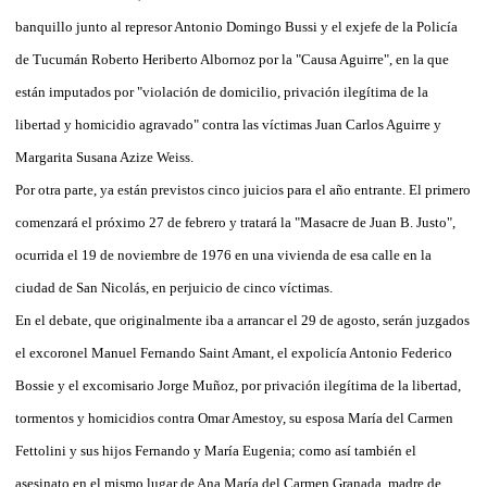
banquillo junto al represor Antonio Domingo Bussi y el exjefe de la Policía
de Tucumán Roberto Heriberto Albornoz por la "Causa Aguirre", en la que
están imputados por "violación de domicilio, privación ilegítima de la
libertad y homicidio agravado" contra las víctimas Juan Carlos Aguirre y
Margarita Susana Azize Weiss.
Por otra parte, ya están previstos cinco juicios para el año entrante. El primero
comenzará el próximo 27 de febrero y tratará la "Masacre de Juan B. Justo",
ocurrida el 19 de noviembre de 1976 en una vivienda de esa calle en la
ciudad de San Nicolás, en perjuicio de cinco víctimas.
En el debate, que originalmente iba a arrancar el 29 de agosto, serán juzgados
el excoronel Manuel Fernando Saint Amant, el expolicía Antonio Federico
Bossie y el excomisario Jorge Muñoz, por privación ilegítima de la libertad,
tormentos y homicidios contra Omar Amestoy, su esposa María del Carmen
Fettolini y sus hijos Fernando y María Eugenia; como así también el
asesinato en el mismo lugar de Ana María del Carmen Granada, madre de