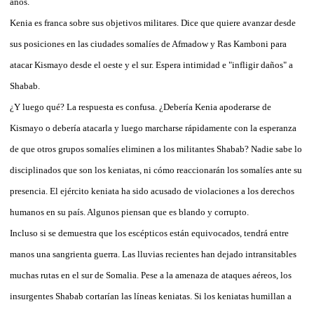
años.
Kenia es franca sobre sus objetivos militares. Dice que quiere avanzar desde
sus posiciones en las ciudades somalíes de Afmadow y Ras Kamboni para
atacar Kismayo desde el oeste y el sur. Espera intimidad e "infligir daños" a
Shabab.
¿Y luego qué? La respuesta es confusa. ¿Debería Kenia apoderarse de
Kismayo o debería atacarla y luego marcharse rápidamente con la esperanza
de que otros grupos somalíes eliminen a los militantes Shabab? Nadie sabe lo
disciplinados que son los keniatas, ni cómo reaccionarán los somalíes ante su
presencia. El ejército keniata ha sido acusado de violaciones a los derechos
humanos en su país. Algunos piensan que es blando y corrupto.
Incluso si se demuestra que los escépticos están equivocados, tendrá entre
manos una sangrienta guerra. Las lluvias recientes han dejado intransitables
muchas rutas en el sur de Somalia. Pese a la amenaza de ataques aéreos, los
insurgentes Shabab cortarían las líneas keniatas. Si los keniatas humillan a