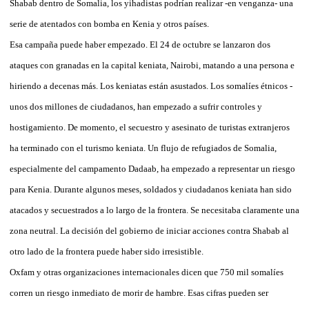
Shabab dentro de Somalia, los yihadistas podrían realizar -en venganza- una
serie de atentados con bomba en Kenia y otros países.
Esa campaña puede haber empezado. El 24 de octubre se lanzaron dos
ataques con granadas en la capital keniata, Nairobi, matando a una persona e
hiriendo a decenas más. Los keniatas están asustados. Los somalíes étnicos -
unos dos millones de ciudadanos, han empezado a sufrir controles y
hostigamiento. De momento, el secuestro y asesinato de turistas extranjeros
ha terminado con el turismo keniata. Un flujo de refugiados de Somalia,
especialmente del campamento Dadaab, ha empezado a representar un riesgo
para Kenia. Durante algunos meses, soldados y ciudadanos keniata han sido
atacados y secuestrados a lo largo de la frontera. Se necesitaba claramente una
zona neutral. La decisión del gobierno de iniciar acciones contra Shabab al
otro lado de la frontera puede haber sido irresistible.
Oxfam y otras organizaciones internacionales dicen que 750 mil somalíes
corren un riesgo inmediato de morir de hambre. Esas cifras pueden ser