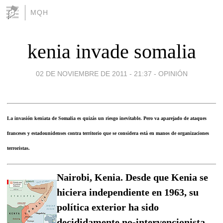
MQH
kenia invade somalia
02 DE NOVIEMBRE DE 2011 - 21:37
-
OPINIÓN
La invasión keniata de Somalia es quizás un riesgo inevitable. Pero va aparejado de ataques
franceses y estadounidenses contra territorio que se considera está en manos de organizaciones
terroristas.
Nairobi, Kenia. Desde que Kenia se
hiciera independiente en 1963, su
política exterior ha sido
decididamente no-intervencionista.