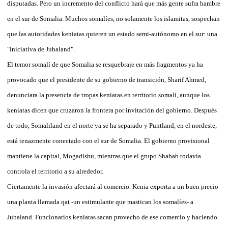
disputadas. Pero un incremento del conflicto hará que más gente sufra hambre
en el sur de Somalia. Muchos somalíes, no solamente los islamitas, sospechan
que las autoridades keniatas quieren un estado semi-autónomo en el sur: una
"iniciativa de Jubaland".
El temor somalí de que Somalia se resquebraje en más fragmentos ya ha
provocado que el presidente de su gobierno de transición, Sharif Ahmed,
denunciara la presencia de tropas keniatas en territorio somalí, aunque los
keniatas dicen que cruzaron la frontera por invitación del gobierno. Después
de todo, Somaliland en el norte ya se ha separado y Puntland, en el nordeste,
está tenazmente conectado con el sur de Somalia. El gobierno provisional
mantiene la capital, Mogadishu, mientras que el grupo Shabab todavía
controla el territorio a su alrededor.
Ciertamente la invasión afectará al comercio. Kenia exporta a un buen precio
una planta llamada qat -un estimulante que mastican los somalíes- a
Jubaland. Funcionarios keniatas sacan provecho de ese comercio y haciendo