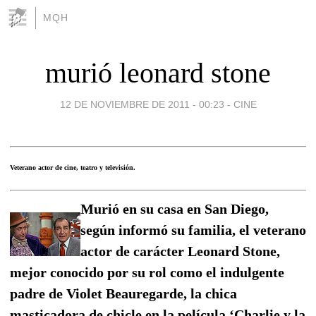
MQH
murió leonard stone
12 DE NOVIEMBRE DE 2011 - 00:23
-
CINE
Veterano actor de cine, teatro y televisión.
Murió en su casa en San Diego,
según informó su familia, el veterano
actor de carácter Leonard Stone,
mejor conocido por su rol como el indulgente
padre de Violet Beauregarde, la chica
masticadora de chicle en la película ‘Charlie y la