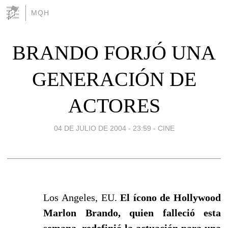
MQH
BRANDO FORJÓ UNA
GENERACIÓN DE
ACTORES
04 DE JULIO DE 2004 - 23:59
-
CINE
Los Angeles, EU.
El ícono de Hollywood
Marlon Brando, quien falleció esta
semana, redefinió la actuación para una