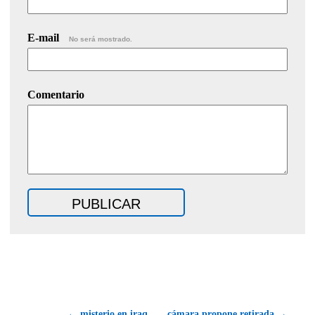
E-mail
No será mostrado.
Comentario
← misterio en iraq
cámara propone retirada →