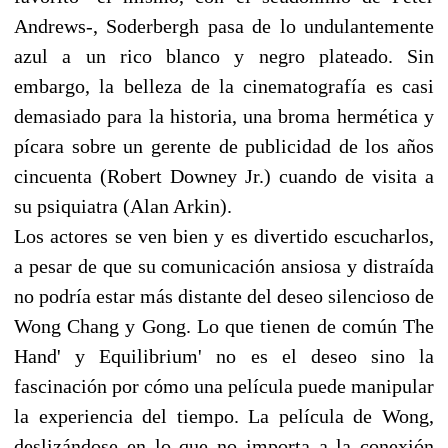
Andrews-, Soderbergh pasa de lo undulantemente
azul a un rico blanco y negro plateado. Sin
embargo, la belleza de la cinematografía es casi
demasiado para la historia, una broma hermética y
pícara sobre un gerente de publicidad de los años
cincuenta (Robert Downey Jr.) cuando de visita a
su psiquiatra (Alan Arkin).
Los actores se ven bien y es divertido escucharlos,
a pesar de que su comunicación ansiosa y distraída
no podría estar más distante del deseo silencioso de
Wong Chang y Gong. Lo que tienen de común The
Hand' y Equilibrium' no es el deseo sino la
fascinación por cómo una película puede manipular
la experiencia del tiempo. La película de Wong,
deslizándose en lo que no importa a la conexión