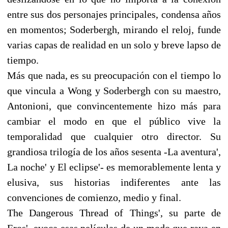
entre sus dos personajes principales, condensa años
en momentos; Soderbergh, mirando el reloj, funde
varias capas de realidad en un solo y breve lapso de
tiempo.
Más que nada, es su preocupación con el tiempo lo
que vincula a Wong y Soderbergh con su maestro,
Antonioni, que convincentemente hizo más para
cambiar el modo en que el público vive la
temporalidad que cualquier otro director. Su
grandiosa trilogía de los años sesenta -La aventura',
La noche' y El eclipse'- es memorablemente lenta y
elusiva, sus historias indiferentes ante las
convenciones de comienzo, medio y final.
The Dangerous Thread of Things', su parte de
Eros', evoca esas películas de un modo que raya en