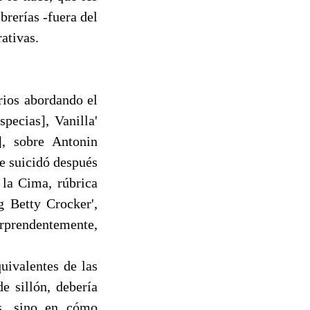
brerías -fuera del
rativas.
rios abordando el
ecias], Vanilla'
], sobre Antonin
se suicidó después
 la Cima, rúbrica
g Betty Crocker',
rprendentemente,
uivalentes de las
e sillón, debería
os, sino en cómo