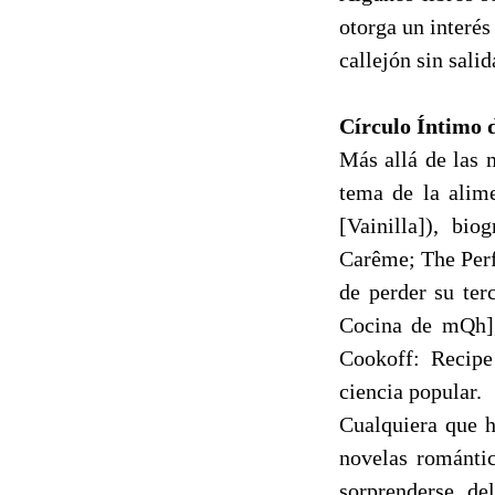
otorga un interés
callejón sin sali
Círculo Íntimo 
Más allá de las 
tema de la alime
[Vainilla]), bi
Carême; The Perf
de perder su ter
Cocina de mQh], 
Cookoff: Recip
ciencia popular.
Cualquiera que h
novelas romántic
sorprenderse de