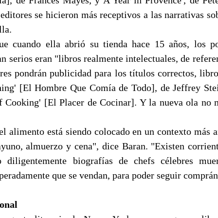
s editores se hicieron más receptivos a las narrativas so
la.
ue cuando ella abrió su tienda hace 15 años, los po
n serios eran "libros realmente intelectuales, de refere
ores pondrán publicidad para los títulos correctos, lib
ng' [El Hombre Que Comía de Todo], de Jeffrey Stei
 of Cooking' [El Placer de Cocinar]. Y la nueva ola no 
l alimento está siendo colocado en un contexto más 
uno, almuerzo y cena", dice Baran. "Existen corrient
o diligentemente biografías de chefs célebres mue
peradamente que se vendan, para poder seguir comprán
onal