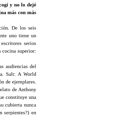
cogí y no lo dejé
cina más con más
ión. De los seis
nte uno tiene un
escritores serios
 cocina superior:
as audiencias del
. Salt: A World
ón de ejemplares.
 relato de Anthony
ue constituye una
su cubierta nunca
n serpientes?) en