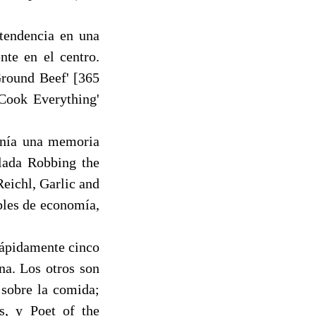
 tendencia en una
nte en el centro.
Ground Beef' [365
 Cook Everything'
enía una memoria
lada Robbing the
eichl, Garlic and
ibles de economía,
rápidamente cinco
ina. Los otros son
 sobre la comida;
, y Poet of the