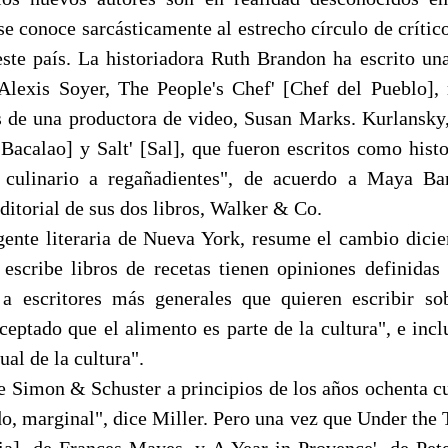
e conoce sarcásticamente al estrecho círculo de crítico
este país. La historiadora Ruth Brandon ha escrito una
Alexis Soyer, The People's Chef' [Chef del Pueblo], 
s de una productora de video, Susan Marks. Kurlansky
[Bacalao] y Salt' [Sal], que fueron escritos como histo
 culinario a regañadientes", de acuerdo a Maya Bar
ditorial de sus dos libros, Walker & Co.
gente literaria de Nueva York, resume el cambio dic
escribe libros de recetas tienen opiniones definidas
a escritores más generales que quieren escribir sob
ceptado que el alimento es parte de la cultura", e inc
ual de la cultura".
de Simon & Schuster a principios de los años ochenta c
o, marginal", dice Miller. Pero una vez que Under the 
ia], de Frances Mayes, y A Year in Provence', de Pet