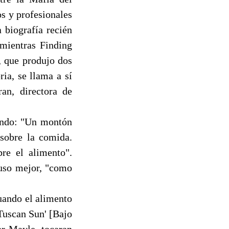
s y profesionales
 biografía recién
mientras Finding
, que produjo dos
ria, se llama a sí
an, directora de
iendo: "Un montón
 sobre la comida.
re el alimento".
luso mejor, "como
uando el alimento
Tuscan Sun' [Bajo
er Mayle, tocaran