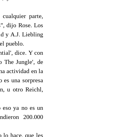
cualquier parte,
", dijo Rose. Los
id y A.J. Liebling
el pueblo.
ial', dice. Y con
 The Jungle', de
a actividad en la
o es una sorpresa
n, u otro Reichl,
o eso ya no es un
endieron 200.000
 lo hace, que les