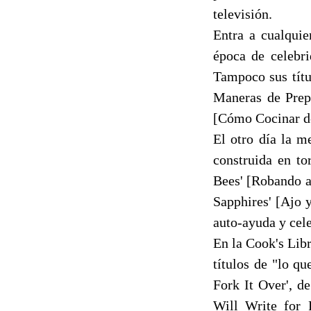
televisión.
Entra a cualquie
época de celebri
Tampoco sus títu
Maneras de Prepa
[Cómo Cocinar d
El otro día la 
construida en t
Bees' [Robando a 
Sapphires' [Ajo y
auto-ayuda y cel
En la Cook's Lib
títulos de "lo qu
Fork It Over', 
Will Write for