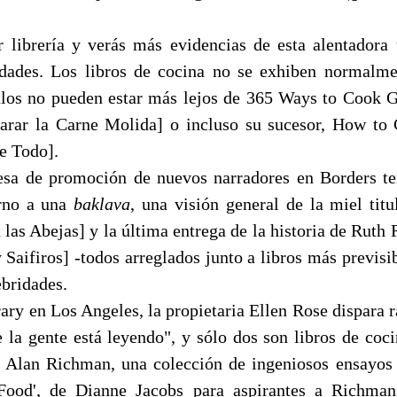
r librería y verás más evidencias de esta alentadora
dades. Los libros de cocina no se exhiben normalme
los no pueden estar más lejos de 365 Ways to Cook 
rar la Carne Molida] o incluso su sucesor, How to
e Todo].
mesa de promoción de nuevos narradores en Borders t
orno a una
baklava
, una visión general de la miel titu
las Abejas] y la última entrega de la historia de Ruth R
 Saifiros] -todos arreglados junto a libros más previs
ebridades.
rary en Los Angeles, la propietaria Ellen Rose dispara 
e la gente está leyendo", y sólo dos son libros de coc
de Alan Richman, una colección de ingeniosos ensayos
 Food', de Dianne Jacobs para aspirantes a Richmans