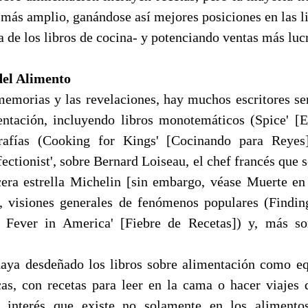
 más amplio, ganándose así mejores posiciones en las li
da de los libros de cocina- y potenciando ventas más luc
del Alimento
memorias y las revelaciones, hay muchos escritores se
ntación, incluyendo libros monotemáticos (Spice' [Esp
ografías (Cooking for Kings' [Cocinando para Reyes
ectionist', sobre Bernard Loiseau, el chef francés que 
cera estrella Michelin [sin embargo, véase Muerte en
visiones generales de fenómenos populares (Findin
e Fever in America' [Fiebre de Recetas]) y, más so
aya desdeñado los libros sobre alimentación como eq
as, con recetas para leer en la cama o hacer viajes d
l interés que existe no solamente en los aliment