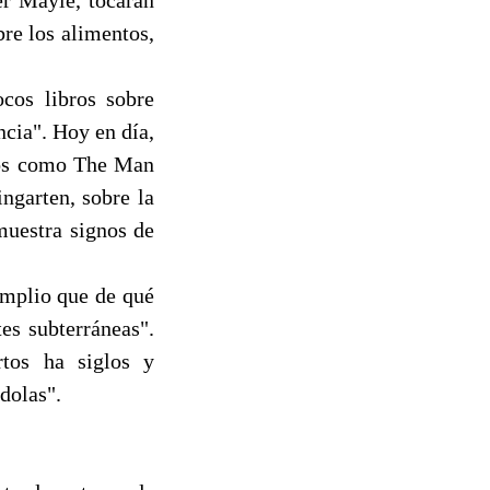
bre los alimentos,
cos libros sobre
ncia". Hoy en día,
ros como The Man
ngarten, sobre la
muestra signos de
amplio que de qué
es subterráneas".
rtos ha siglos y
dolas".