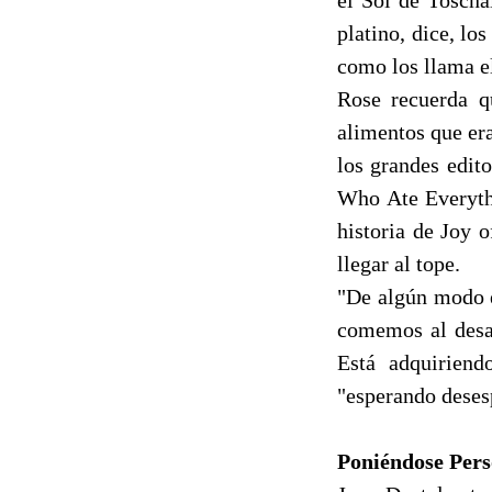
platino, dice, lo
como los llama el
Rose recuerda q
alimentos que era
los grandes edit
Who Ate Everythi
historia de Joy
llegar al tope.
"De algún modo e
comemos al desay
Está adquiriend
"esperando deses
Poniéndose Pers