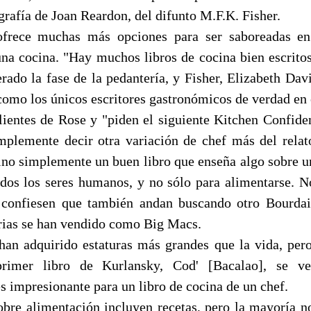
ografía de Joan Reardon, del difunto M.F.K. Fisher.
ofrece muchas más opciones para ser saboreadas en 
una cocina. "Hay muchos libros de cocina bien escritos
rado la fase de la pedantería, y Fisher, Elizabeth Dav
como los únicos escritores gastronómicos de verdad en 
ientes de Rose y "piden el siguiente Kitchen Confident
mplemente decir otra variación de chef más del relato
sino simplemente un buen libro que enseña algo sobre un
odos los seres humanos, y no sólo para alimentarse. N
 confiesen que también andan buscando otro Bourdai
ias se han vendido como Big Macs.
han adquirido estaturas más grandes que la vida, per
primer libro de Kurlansky, Cod' [Bacalao], se v
s impresionante para un libro de cocina de un chef.
obre alimentación incluyen recetas, pero la mayoría no