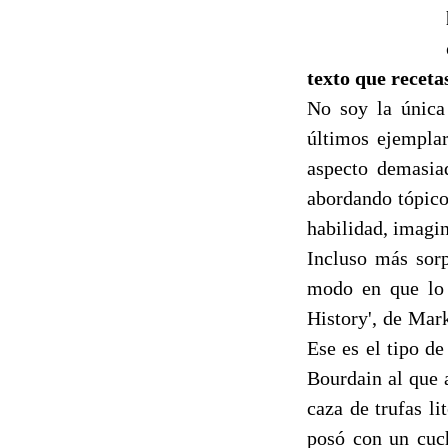
texto que receta
No soy la única
últimos ejempla
aspecto demasiad
abordando tópico
habilidad, imagin
Incluso más sorp
modo en que lo 
History', de Mar
Ese es el tipo de
Bourdain al que 
caza de trufas l
posó con un cuch