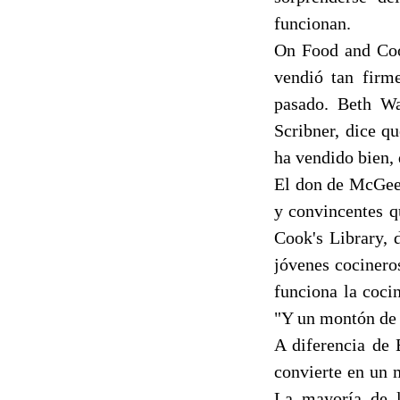
funcionan.
On Food and Coo
vendió tan firm
pasado. Beth Wa
Scribner, dice q
ha vendido bien, 
El don de McGee e
y convincentes q
Cook's Library, 
jóvenes cocinero
funciona la coci
"Y un montón de 
A diferencia de 
convierte en un 
La mayoría de l