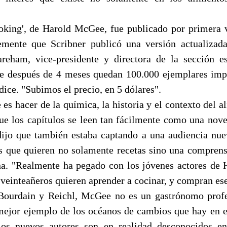
king', de Harold McGee, fue publicado por primera 
emente que Scribner publicó una versión actualizada
reham, vice-presidente y directora de la sección es
ue después de 4 meses quedan 100.000 ejemplares impr
dice. "Subimos el precio, en 5 dólares".
s hacer de la química, la historia y el contexto del a
ue los capítulos se leen tan fácilmente como una nove
dijo que también estaba captando a una audiencia nue
s que quieren no solamente recetas sino una compren
na. "Realmente ha pegado con los jóvenes actores de 
veinteañeros quieren aprender a cocinar, y compran ese
Bourdain y Reichl, McGee no es un gastrónomo profe
mejor ejemplo de los océanos de cambios que hay en el 
os nuevos autores son en realidad desconocidos en