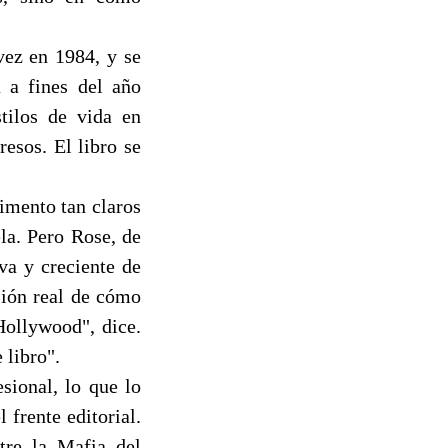
vez en 1984, y se
 a fines del año
tilos de vida en
esos. El libro se
limento tan claros
la. Pero Rose, de
va y creciente de
sión real de cómo
Hollywood", dice.
 libro".
sional, lo que lo
frente editorial.
tre la Mafia del