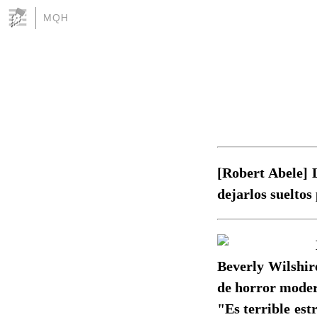
MQH
[Robert Abele] 
dejarlos sueltos
Beverly Wilshire
de horror modern
"Es terrible est