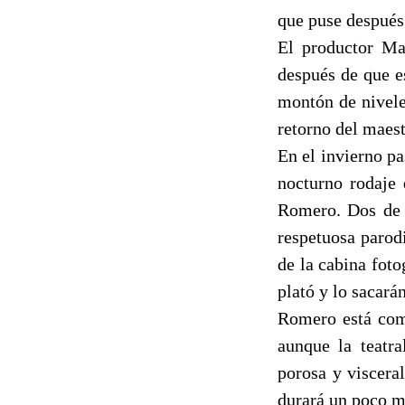
que puse después
El productor Ma
después de que e
montón de niveles
retorno del maest
En el invierno p
nocturno rodaje 
Romero. Dos de 
respetuosa parod
de la cabina fot
plató y lo sacar
Romero está comp
aunque la teatra
porosa y viscera
durará un poco m