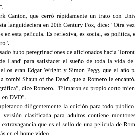
".
rk Canton, que cerró rápidamente un trato con Unive
sta languideciera en 20th Century Fox, dice: "Otra ve
 en esta película. Es reflexiva, es social, es política, e
ro".
asado hubo peregrinaciones de aficionados hacia Toronto
de Land' para satisfacer el sueño de toda la vida d
ellos eran Edgar Wright y Simon Pegg, que el año pa
ia zombi Shaun of the Dead', que a Romero le encantó
ográfica", dice Romero. "Filmaron su propio corto mient
án en DVD".
letando diligentemente la edición para todo públic
l versión clasificada para adultos contiene montones
l extravagancia que es el sello de una película de Rome
ás en el home video.