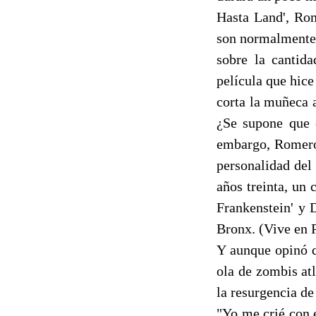
Hasta Land', Ro
son normalmente 
sobre la cantid
película que hic
corta la muñeca 
¿Se supone que e
embargo, Romero 
personalidad del
años treinta, un
Frankenstein' y 
Bronx. (Vive en P
Y aunque opinó q
ola de zombis at
la resurgencia de
"Yo me crié con 