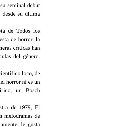
 su seminal debut
s desde su última
sta de Todos los
sta de horror, la
meras críticas han
culas del género.
entífico loco, de
el horror ni es un
tírico, un Bosch
tra de 1979, El
on melodramas de
amente, le gusta