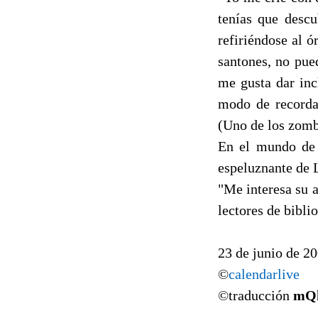
tenías que descu
refiriéndose al 
santones, no pue
me gusta dar inc
modo de recordar
(Uno de los zombi
En el mundo de R
espeluznante de 
"Me interesa su 
lectores de bibli
23 de junio de 2
©
calendarlive
©traducción
mQ