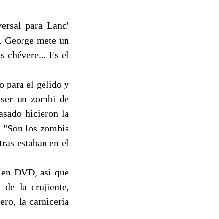
rsal para Land'
z, George mete un
s chévere... Es el
 para el gélido y
e ser un zombi de
sado hicieron la
. "Son los zombis
ras estaban en el
o en DVD, así que
 de la crujiente,
ro, la carnicería