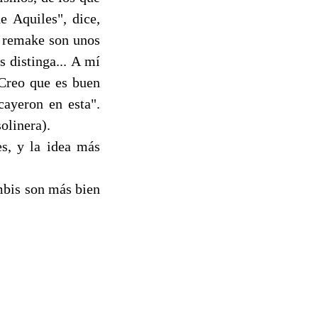
e Aquiles", dice,
l remake son unos
 distinga... A mí
 Creo que es buen
cayeron en esta".
olinera).
es, y la idea más
mbis son más bien