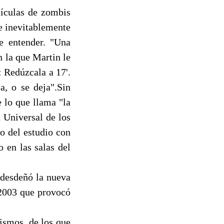
lículas de zombis
e inevitablemente
e entender. "Una
 la que Martin le
Redúzcala a 17'.
a, o se deja".Sin
 lo que llama "la
 Universal de los
o del estudio con
o en las salas del
 desdeñó la nueva
 2003 que provocó
ismos, de los que