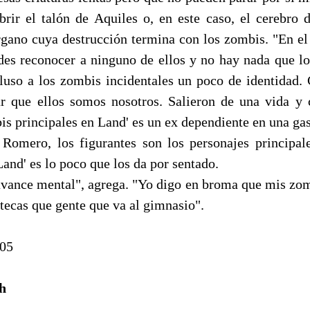
brir el talón de Aquiles o, en este caso, el cerebro d
órgano cuya destrucción termina con los zombis. "En e
des reconocer a ninguno de ellos y no hay nada que los
luso a los zombis incidentales un poco de identidad.
 que ellos somos nosotros. Salieron de una vida y 
s principales en Land' es un ex dependiente en una gas
omero, los figurantes son los personajes principal
Land' es lo poco que los da por sentado.
avance mental", agrega. "Yo digo en broma que mis zo
otecas que gente que va al gimnasio".
005
h