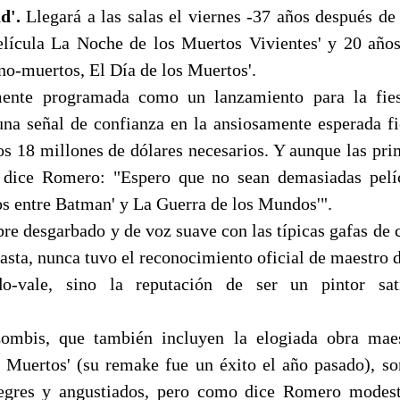
d'.
Llegará a las salas el viernes -37 años después de
elícula La Noche de los Muertos Vivientes' y 20 año
no-muertos, El Día de los Muertos'.
mente programada como un lanzamiento para la fie
una señal de confianza en la ansiosamente esperada fie
os 18 millones de dólares necesarios. Y aunque las pri
, dice Romero: "Espero que no sean demasiadas pelí
 entre Batman' y La Guerra de los Mundos'".
e desgarbado y de voz suave con las típicas gafas de ci
sta, nunca tuvo el reconocimiento oficial de maestro d
odo-vale, sino la reputación de ser un pintor sa
ombis, que también incluyen la elogiada obra maes
 Muertos' (su remake fue un éxito el año pasado), s
legres y angustiados, pero como dice Romero modest