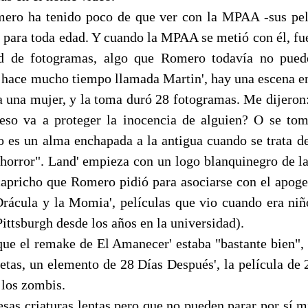
mero ha tenido poco de que ver con la MPAA -sus pe
para toda edad. Y cuando la MPAA se metió con él, fu
ad de fotogramas, algo que Romero todavía no pued
e hace mucho tiempo llamada Martin', hay una escena en
a una mujer, y la toma duró 28 fotogramas. Me dijeron: 
so va a proteger la inocencia de alguien? O se tom
es un alma enchapada a la antigua cuando se trata de
 horror". Land' empieza con un logo blanquinegro de la
 capricho que Romero pidió para asociarse con el apoge
Drácula y la Momia', películas que vio cuando era niñ
ittsburgh desde los años en la universidad).
ue el remake de El Amanecer' estaba "bastante bien",
letas, un elemento de 28 Días Después', la película de
 los zombis.
esas criaturas lentas pero que no pueden parar por sí m