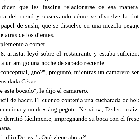
dicen que les fascina relacionarse de esa maner
rta del menú y observando cómo se disuelve la tint
papel de sushi, que se disuelve en una mezcla pegaj
e atrás de los dientes.
mplemente a comer.
8, artista, leyó sobre el restaurante y estaba suficien
 a un amigo una noche de sábado reciente.
 conceptual, ¿no?", preguntó, mientras un camarero ser
 ensalada César.
se este bocado", le dijo el camarero.
fícil de hacer. El cuenco contenía una cucharada de hel
ro encima y un dressing pegote. Nerviosa, Dedes deslizó
e derritió fácilmente, impregnando su boca con el fresc
mana.
!", dijo Dedes. "¿Qué viene ahora?"