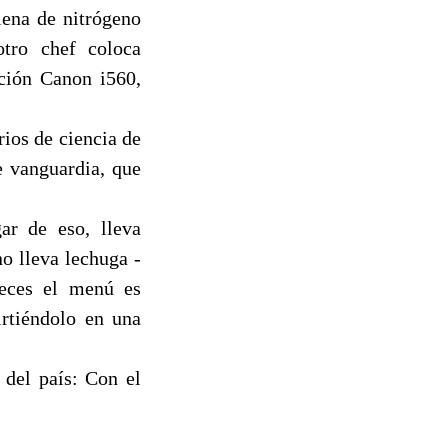
lena de nitrógeno
tro chef coloca
ción Canon i560,
ios de ciencia de
e vanguardia, que
ar de eso, lleva
o lleva lechuga -
eces el menú es
rtiéndolo en una
 del país: Con el