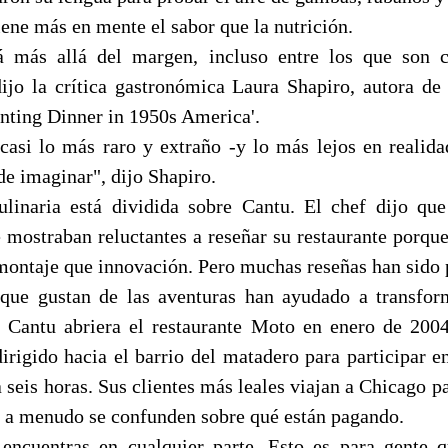
iene más en mente el sabor que la nutrición.
á más allá del margen, incluso entre los que son 
dijo la crítica gastronómica Laura Shapiro, autora d
nting Dinner in 1950s America'.
 casi lo más raro y extraño -y lo más lejos en realida
de imaginar", dijo Shapiro.
inaria está dividida sobre Cantu. El chef dijo que
 mostraban reluctantes a reseñar su restaurante porqu
ontaje que innovación. Pero muchas reseñas han sido p
que gustan de las aventuras han ayudado a transfor
 Cantu abriera el restaurante Moto en enero de 200
dirigido hacia el barrio del matadero para participar 
 seis horas. Sus clientes más leales viajan a Chicago p
 a menudo se confunden sobre qué están pagando.
encuentras en cualquier parte. Esto es para gente q