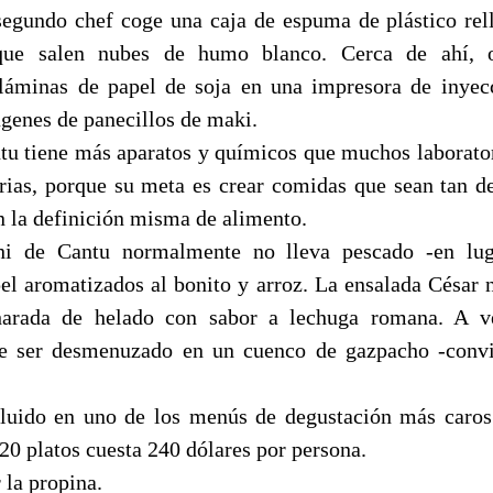
 segundo chef coge una caja de espuma de plástico rel
 que salen nubes de humo blanco. Cerca de ahí, o
láminas de papel de soja en una impresora de inyec
enes de panecillos de maki.
tu tiene más aparatos y químicos que muchos laborator
rias, porque su meta es crear comidas que sean tan d
n la definición misma de alimento.
hi de Cantu normalmente no lleva pescado -en lug
el aromatizados al bonito y arroz. La ensalada César n
harada de helado con sabor a lechuga romana. A v
de ser desmenuzado en un cuenco de gazpacho -convi
luido en uno de los menús de degustación más caros
20 platos cuesta 240 dólares por persona.
 la propina.