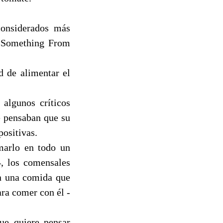
considerados más
e Something From
d de alimentar el
 algunos críticos
e pensaban que su
ositivas.
marlo en todo un
4, los comensales
en una comida que
ara comer con él -
ue quiere pensar