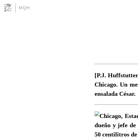
MQH
[P.J. Huffstutte
Chicago. Un men
ensalada César.
Chicago, Esta
dueño y jefe de
50 centilitros de