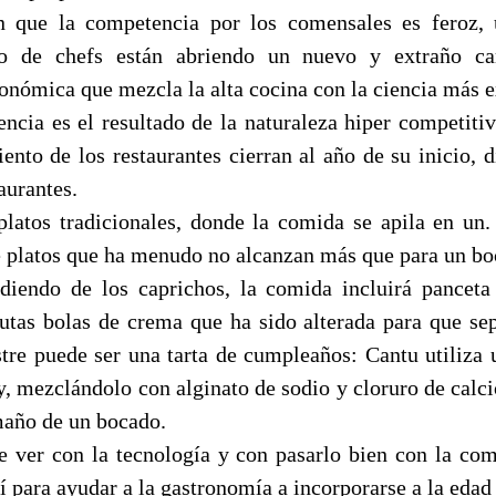
 que la competencia por los comensales es feroz,
ro de chefs están abriendo un nuevo y extraño ca
ronómica que mezcla la alta cocina con la ciencia más 
encia es el resultado de la naturaleza hiper competitiv
ento de los restaurantes cierran al año de su inicio, 
aurantes.
latos tradicionales, donde la comida se apila en un.
de platos que ha menudo no alcanzan más que para un bo
iendo de los caprichos, la comida incluirá panceta
tas bolas de crema que ha sido alterada para que sep
ostre puede ser una tarta de cumpleaños: Cantu utiliza 
 y, mezclándolo con alginato de sodio y cloruro de calci
amaño de un bocado.
e ver con la tecnología y con pasarlo bien con la com
í para ayudar a la gastronomía a incorporarse a la eda