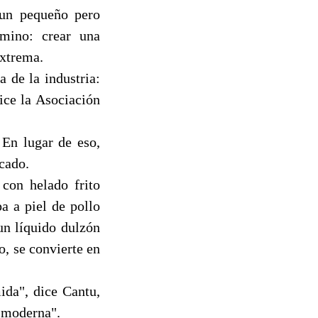
 un pequeño pero
mino: crear una
extrema.
a de la industria:
dice la Asociación
 En lugar de eso,
cado.
 con helado frito
a a piel de pollo
un líquido dulzón
o, se convierte en
ida", dice Cantu,
d moderna".