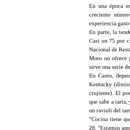
En una época en
creciente núme
experiencia gast
En parte, la tend
Casi un 75 por ci
Nacional de Rest
Moto no ofrece p
sirve una serie 
En Cantu, depend
Kentucky (diminu
crujiente). El p
que sabe a tarta,
un ravioli del t
"Cocina tiene qu
28. "Estamos aqu