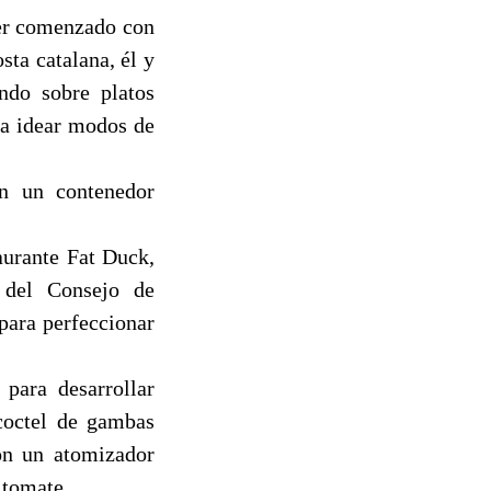
ber comenzado con
sta catalana, él y
ndo sobre platos
ta idear modos de
en un contenedor
aurante Fat Duck,
s del Consejo de
para perfeccionar
 para desarrollar
coctel de gambas
ron un atomizador
 tomate.