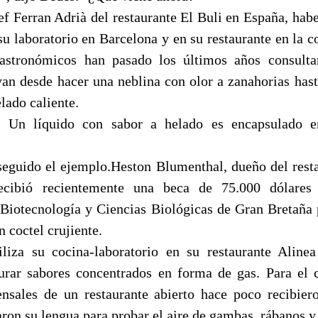
hef Ferran Adrià del restaurante El Buli en España, ha
su laboratorio en Barcelona y en su restaurante en la co
gastronómicos han pasado los últimos años consulta
 van desde hacer una neblina con olor a zanahorias has
elado caliente.
: Un líquido con sabor a helado es encapsulado 
seguido el ejemplo.Heston Blumenthal, dueño del rest
recibió recientemente una beca de 75.000 dólare
 Biotecnología y Ciencias Biológicas de Gran Bretaña 
n coctel crujiente.
liza su cocina-laboratorio en su restaurante Alinea
urar sabores concentrados en forma de gas. Para el 
ensales de un restaurante abierto hace poco recibie
aron su lengua para probar el aire de gambas, rábanos y