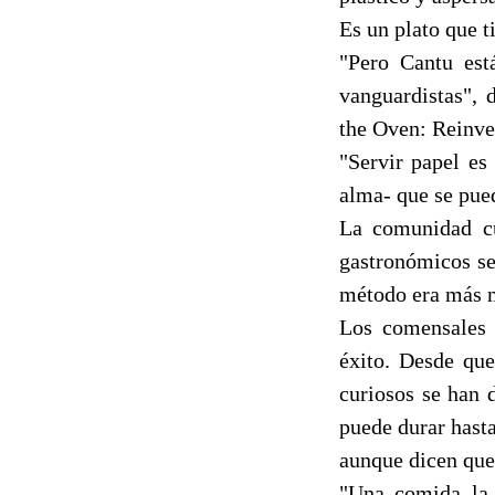
Es un plato que t
"Pero Cantu est
vanguardistas", 
the Oven: Reinve
"Servir papel es
alma- que se pue
La comunidad cul
gastronómicos se
método era más m
Los comensales 
éxito. Desde que
curiosos se han 
puede durar hasta
aunque dicen que
"Una comida la 