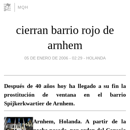
MQH
cierran barrio rojo de
arnhem
05 DE ENERO DE 2006 - 02:29
-
HOLANDA
Después de 40 años hoy ha llegado a su fin la
prostitución de ventana en el barrio
Spijkerkwartier de Arnhem.
Arnhem, Holanda. A partir de la
noche pasada, por orden del Consejo