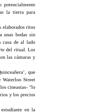
o potencialmente
n la tierra para
s elaborados ritos
a unas bodas sin
a casa de al lado
e del ritual. Los
con las cámaras y
Quinceañera’, que
e Waterloo Street
os cineastas- "lo
rios y los precios
 estudiante en la