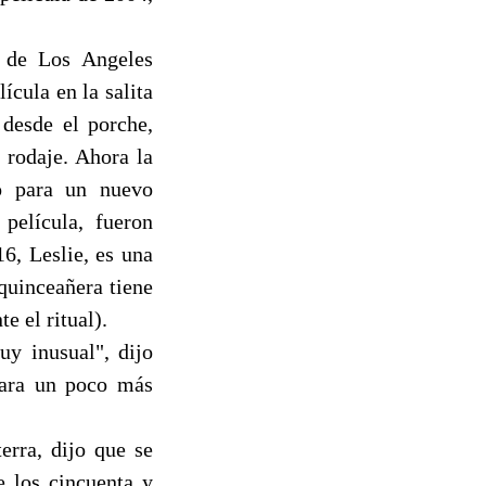
o de Los Angeles
cula en la salita
 desde el porche,
 rodaje. Ahora la
o para un nuevo
película, fueron
6, Leslie, es una
quinceañera tiene
e el ritual).
uy inusual", dijo
vara un poco más
erra, dijo que se
e los cincuenta y