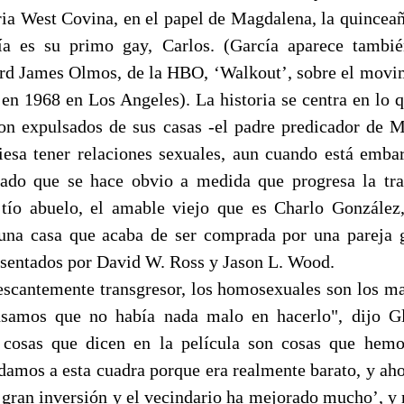
ia West Covina, en el papel de Magdalena, la quinceañe
ía es su primo gay, Carlos. (García aparece tambi
rd James Olmos, de la HBO, ‘Walkout’, sobre el movim
 en 1968 en Los Angeles). La historia se centra en lo 
on expulsados de sus casas -el padre predicador de 
iesa tener relaciones sexuales, aun cuando está emba
ado que se hace obvio a medida que progresa la tr
tío abuelo, el amable viejo que es Charlo González
 una casa que acaba de ser comprada por una pareja
esentados por David W. Ross y Jason L. Wood.
scantemente transgresor, los homosexuales son los m
nsamos que no había nada malo en hacerlo", dijo Gl
 cosas que dicen en la película son cosas que hemo
mos a esta cuadra porque era realmente barato, y ah
a gran inversión y el vecindario ha mejorado mucho’, y 