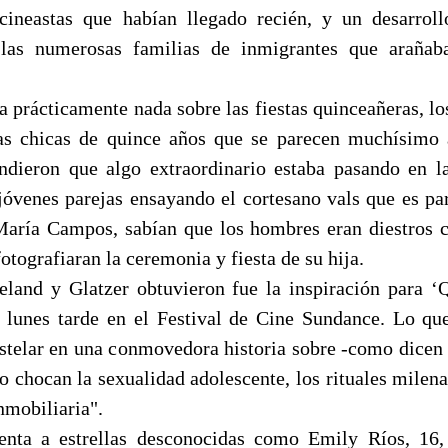
cineastas que habían llegado recién, y un desarroll
 las numerosas familias de inmigrantes que arañaba
a prácticamente nada sobre las fiestas quinceañeras, lo
las chicas de quince años que se parecen muchísimo 
ndieron que algo extraordinario estaba pasando en l
jóvenes parejas ensayando el cortesano vals que es part
María Campos, sabían que los hombres eran diestros 
fotografiaran la ceremonia y fiesta de su hija.
and y Glatzer obtuvieron fue la inspiración para ‘
l lunes tarde en el Festival de Cine Sundance. Lo qu
estelar en una conmovedora historia sobre -como dicen l
 chocan la sexualidad adolescente, los rituales milena
nmobiliaria".
enta a estrellas desconocidas como Emily Ríos, 16,