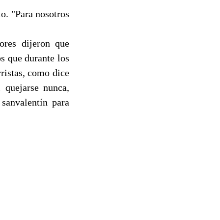
io. "Para nosotros
tores dijeron que
os que durante los
rristas, como dice
i quejarse nunca,
 sanvalentín para