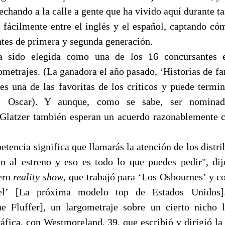
echando a la calle a gente que ha vivido aquí durante t
e fácilmente entre el inglés y el español, captando có
tes de primera y segunda generación.
a sido elegida como una de los 16 concursantes e
ometrajes. (La ganadora el año pasado, ‘Historias de f
es una de las favoritas de los críticos y puede termi
l Oscar). Y aunque, como se sabe, ser nomina
Glatzer también esperan un acuerdo razonablemente c
etencia significa que llamarás la atención de los distri
n al estreno y eso es todo lo que puedes pedir", dij
ero
reality show
, que trabajó para ‘Los Osbournes’ y c
’ [La próxima modelo top de Estados Unidos].
e Fluffer], un largometraje sobre un cierto nicho 
áfica, con Westmoreland, 39, que escribió y dirigió la