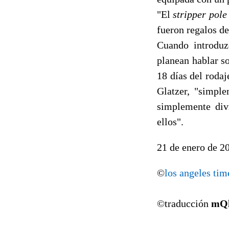
"El
stripper pole
fueron regalos de
Cuando introduzc
planean hablar so
18 días del rodaj
Glatzer, "simple
simplemente divi
ellos".
21 de enero de 2
©
los angeles tim
©traducción
mQ