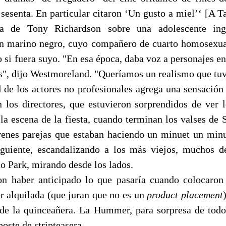
 sesenta. En particular citaron ‘Un gusto a miel’‘ [A T
ula de Tony Richardson sobre una adolescente ing
n marino negro, cuyo compañero de cuarto homosexual
o si fuera suyo. "En esa época, daba voz a personajes en
es", dijo Westmoreland. "Queríamos un realismo que tuv
 de los actores no profesionales agrega una sensación 
en los directores, que estuvieron sorprendidos de ver 
 la escena de la fiesta, cuando terminan los valses de
venes parejas que estaban haciendo un minuet un minu
guiente, escandalizando a los más viejos, muchos de
o Park, mirando desde los lados.
n haber anticipado lo que pasaría cuando colocaron
 alquilada (que juran que no es un
product placement
o de la quinceañera. La Hummer, para sorpresa de tod
oste de stripteasera.