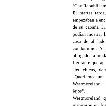
‘Gay Republicans
El martes tarde
empezaban a ence
de su cabaña Cra
podían mostrar l
casa de al lad
condominio. Al 
obligados a muda
figurante que ap
siete chicas, ‘da
"Queríamos una h
Westmoreland. "
lejos".
Westmoreland, qu
inspiraron en lo