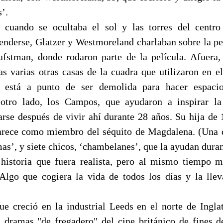
’.
, cuando se ocultaba el sol y las torres del centr
nderse, Glatzer y Westmoreland charlaban sobre la pelí
fstman, donde rodaron parte de la película. Afuera,
as varias otras casas de la cuadra que utilizaron en el
o está a punto de ser demolida para hacer espaci
otro lado, los Campos, que ayudaron a inspirar la 
rse después de vivir ahí durante 28 años. Su hija de 1
arece como miembro del séquito de Magdalena. (Una 
mas’, y siete chicos, ‘chambelanes’, que la ayudan durant
istoria que fuera realista, pero al mismo tiempo m
Algo que cogiera la vida de todos los días y la lle
e creció en la industrial Leeds en el norte de Inglat
s dramas "de fregadero" del cine británico de fines d