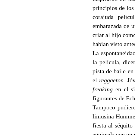
principios de los
corajuda pelíc
embarazada de u
criar al hijo com
habían visto ant
La espontaneidad
la película, dic
pista de baile en
el
reggaeton
. Jó
freaking
en el si
figurantes de Ech
Tampoco pudiero
limusina Hummer
fiesta al séquit
equipada con un p