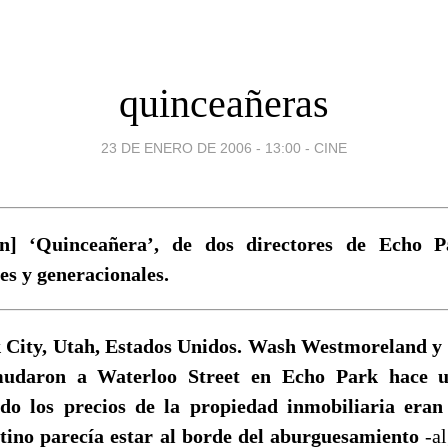
quinceañeras
23 DE ENERO DE 2006 - 13:00
-
CINE
n] ‘Quinceañera’, de dos directores de Echo P
es y generacionales.
 City, Utah, Estados Unidos. Wash Westmoreland y
udaron a Waterloo Street en Echo Park hace u
do los precios de la propiedad inmobiliaria eran
atino parecía estar al borde del aburguesamiento
-al