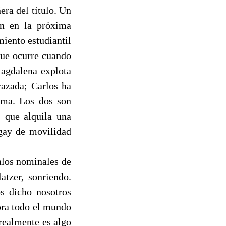
ra del título. Un
én en la próxima
iento estudiantil
que ocurre cuando
Magdalena explota
razada; Carlos ha
ama. Los dos son
, que alquila una
 gay de movilidad
alos nominales de
atzer, sonriendo.
s dicho nosotros
ora todo el mundo
realmente es algo