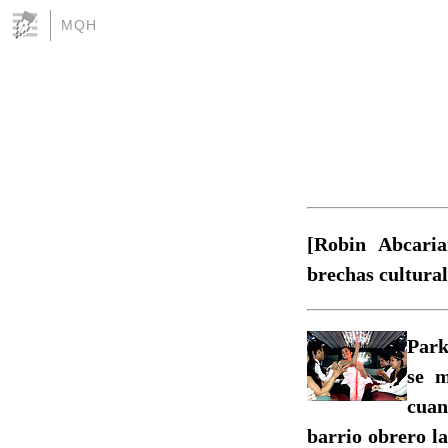
MQH
[Robin Abcaria
brechas cultural
Park
se m
cuan
barrio obrero l