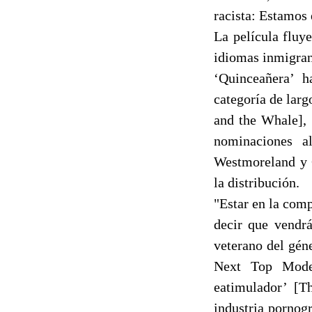
racista: Estamos 
La película fluy
idiomas inmigran
‘Quinceañera’ h
categoría de larg
and the Whale], 
nominaciones a
Westmoreland y 
la distribución.
"Estar en la comp
decir que vendrá
veterano del gén
Next Top Model
eatimulador’ [Th
industria pornogr