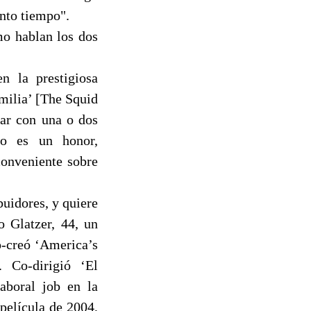
anto tiempo".
mo hablan los dos
n la prestigiosa
amilia’ [The Squid
nar con una o dos
do es un honor,
onveniente sobre
buidores, y quiere
o Glatzer, 44, un
o-creó ‘America’s
 Co-dirigió ‘El
laboral job en la
 película de 2004,