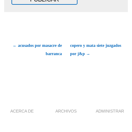
← acusados por masacre de
copero y mata siete juzgados
barranca
por j&p →
ACERCA DE
ARCHIVOS
ADMINISTRAR