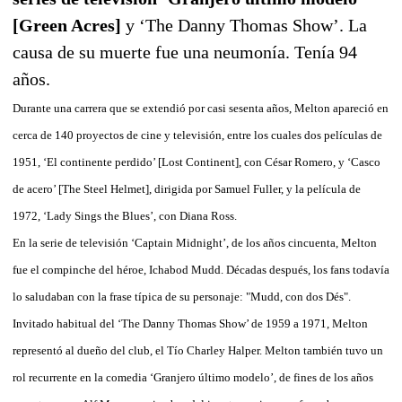
[Green Acres]
y ‘The Danny Thomas Show’. La
causa de su muerte fue una neumonía. Tenía 94
años.
Durante una carrera que se extendió por casi sesenta años, Melton apareció en
cerca de 140 proyectos de cine y televisión, entre los cuales dos películas de
1951, ‘El continente perdido’ [Lost Continent], con César Romero, y ‘Casco
de acero’ [The Steel Helmet], dirigida por Samuel Fuller, y la película de
1972, ‘Lady Sings the Blues’, con Diana Ross.
En la serie de televisión ‘Captain Midnight’, de los años cincuenta, Melton
fue el compinche del héroe, Ichabod Mudd. Décadas después, los fans todavía
lo saludaban con la frase típica de su personaje: "Mudd, con dos Dés".
Invitado habitual del ‘The Danny Thomas Show’ de 1959 a 1971, Melton
representó al dueño del club, el Tío Charley Halper. Melton también tuvo un
rol recurrente en la comedia ‘Granjero último modelo’, de fines de los años