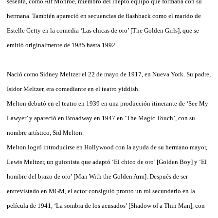
sesenta, como Alf Monroe, miembro del inepto equipo que formaba con su
hermana. También apareció en secuencias de flashback como el marido de
Estelle Getty en la comedia ‘Las chicas de oro’ [The Golden Girls], que se
emitió originalmente de 1985 hasta 1992.
Nació como Sidney Meltzer el 22 de mayo de 1917, en Nueva York. Su padre,
Isidor Meltzer, era comediante en el teatro yiddish.
Melton debutó en el teatro en 1939 en una producción itinerante de ‘See My
Lawyer’ y apareció en Broadway en 1947 en ‘The Magic Touch’, con su
nombre artístico, Sid Melton.
Melton logró introducirse en Hollywood con la ayuda de su hermano mayor,
Lewis Meltzer, un guionista que adaptó ‘El chico de oro’ [Golden Boy] y ‘El
hombre del brazo de oro’ [Man With the Golden Arm]. Después de ser
entrevistado en MGM, el actor consiguió pronto un rol secundario en la
película de 1941, ‘La sombra de los acusados’ [Shadow of a Thin Man], con