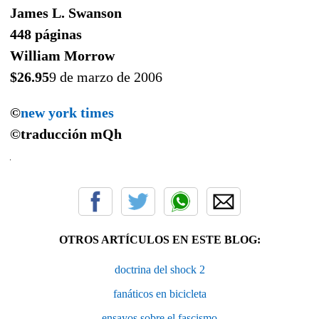
James L. Swanson
448 páginas
William Morrow
$26.95
9 de marzo de 2006
©
new york times
©traducción
mQh
OTROS ARTÍCULOS EN ESTE BLOG:
doctrina del shock 2
fanáticos en bicicleta
ensayos sobre el fascismo