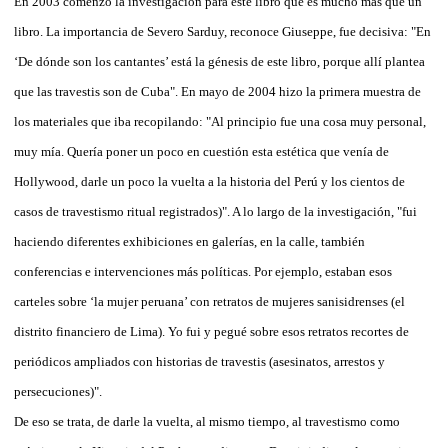
En 2003 comenzó la investigación para este libro que es mucho más que un
libro. La importancia de Severo Sarduy, reconoce Giuseppe, fue decisiva: "En
‘De dónde son los cantantes’ está la génesis de este libro, porque allí plantea
que las travestis son de Cuba". En mayo de 2004 hizo la primera muestra de
los materiales que iba recopilando: "Al principio fue una cosa muy personal,
muy mía. Quería poner un poco en cuestión esta estética que venía de
Hollywood, darle un poco la vuelta a la historia del Perú y los cientos de
casos de travestismo ritual registrados)". A lo largo de la investigación, "fui
haciendo diferentes exhibiciones en galerías, en la calle, también
conferencias e intervenciones más políticas. Por ejemplo, estaban esos
carteles sobre ‘la mujer peruana’ con retratos de mujeres sanisidrenses (el
distrito financiero de Lima). Yo fui y pegué sobre esos retratos recortes de
periódicos ampliados con historias de travestis (asesinatos, arrestos y
persecuciones)".
De eso se trata, de darle la vuelta, al mismo tiempo, al travestismo como