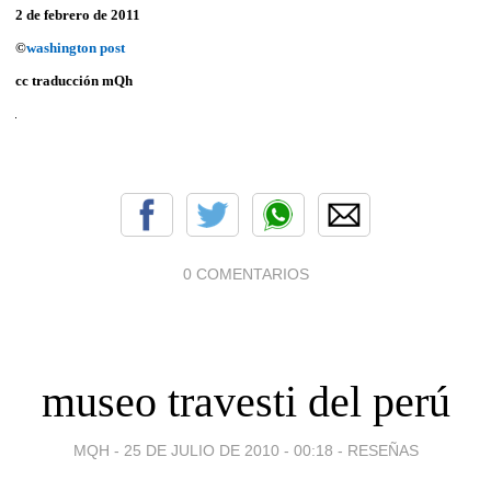
2 de febrero de 2011
©
washington post
cc traducción
mQh
0 COMENTARIOS
museo travesti del perú
MQH -
25 DE JULIO DE 2010 - 00:18
-
RESEÑAS