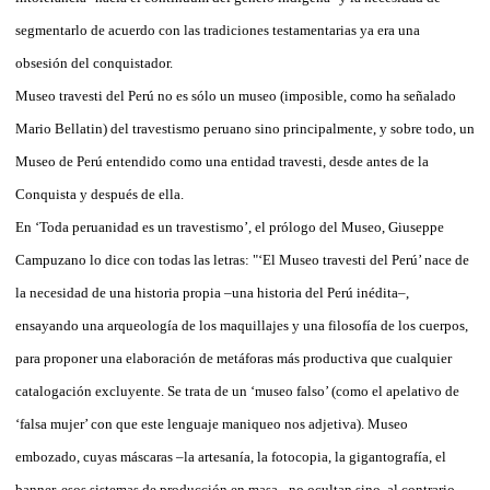
segmentarlo de acuerdo con las tradiciones testamentarias ya era una
obsesión del conquistador.
Museo travesti del Perú no es sólo un museo (imposible, como ha señalado
Mario Bellatin) del travestismo peruano sino principalmente, y sobre todo, un
Museo de Perú entendido como una entidad travesti, desde antes de la
Conquista y después de ella.
En ‘Toda peruanidad es un travestismo’, el prólogo del Museo, Giuseppe
Campuzano lo dice con todas las letras: "‘El Museo travesti del Perú’ nace de
la necesidad de una historia propia –una historia del Perú inédita–,
ensayando una arqueología de los maquillajes y una filosofía de los cuerpos,
para proponer una elaboración de metáforas más productiva que cualquier
catalogación excluyente. Se trata de un ‘museo falso’ (como el apelativo de
‘falsa mujer’ con que este lenguaje maniqueo nos adjetiva). Museo
embozado, cuyas máscaras –la artesanía, la fotocopia, la gigantografía, el
banner, esos sistemas de producción en masa– no ocultan sino, al contrario,