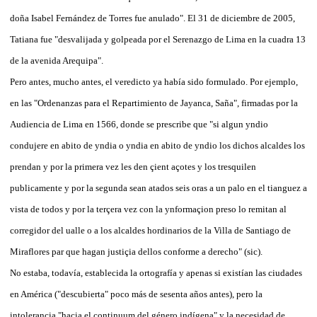
doña Isabel Fernández de Torres fue anulado". El 31 de diciembre de 2005,
Tatiana fue "desvalijada y golpeada por el Serenazgo de Lima en la cuadra 13
de la avenida Arequipa".
Pero antes, mucho antes, el veredicto ya había sido formulado. Por ejemplo,
en las "Ordenanzas para el Repartimiento de Jayanca, Saña", firmadas por la
Audiencia de Lima en 1566, donde se prescribe que "si algun yndio
condujere en abito de yndia o yndia en abito de yndio los dichos alcaldes los
prendan y por la primera vez les den çient açotes y los tresquilen
publicamente y por la segunda sean atados seis oras a un palo en el tianguez a
vista de todos y por la terçera vez con la ynformaçion preso lo remitan al
corregidor del ualle o a los alcaldes hordinarios de la Villa de Santiago de
Miraflores par que hagan justiçia dellos conforme a derecho" (sic).
No estaba, todavía, establecida la ortografía y apenas si existían las ciudades
en América ("descubierta" poco más de sesenta años antes), pero la
intolerancia "hacia el continuum del género indígena" y la necesidad de