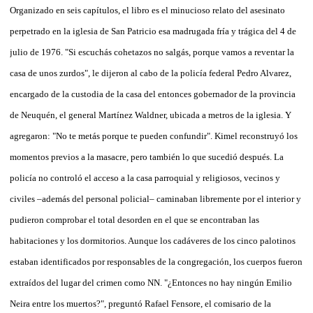
Organizado en seis capítulos, el libro es el minucioso relato del asesinato
perpetrado en la iglesia de San Patricio esa madrugada fría y trágica del 4 de
julio de 1976. "Si escuchás cohetazos no salgás, porque vamos a reventar la
casa de unos zurdos", le dijeron al cabo de la policía federal Pedro Alvarez,
encargado de la custodia de la casa del entonces gobernador de la provincia
de Neuquén, el general Martínez Waldner, ubicada a metros de la iglesia. Y
agregaron: "No te metás porque te pueden confundir". Kimel reconstruyó los
momentos previos a la masacre, pero también lo que sucedió después. La
policía no controló el acceso a la casa parroquial y religiosos, vecinos y
civiles –además del personal policial– caminaban libremente por el interior y
pudieron comprobar el total desorden en el que se encontraban las
habitaciones y los dormitorios. Aunque los cadáveres de los cinco palotinos
estaban identificados por responsables de la congregación, los cuerpos fueron
extraídos del lugar del crimen como NN. "¿Entonces no hay ningún Emilio
Neira entre los muertos?", preguntó Rafael Fensore, el comisario de la