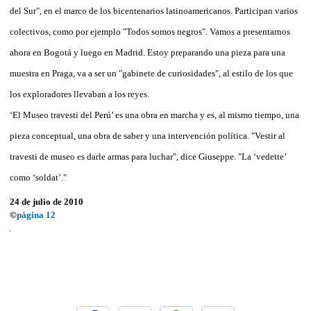
del Sur", en el marco de los bicentenarios latinoamericanos. Participan varios
colectivos, como por ejemplo "Todos somos negros". Vamos a presentarnos
ahora en Bogotá y luego en Madrid. Estoy preparando una pieza para una
muestra en Praga, va a ser un "gabinete de curiosidades", al estilo de los que
los exploradores llevaban a los reyes.
‘El Museo travesti del Perú’ es una obra en marcha y es, al mismo tiempo, una
pieza conceptual, una obra de saber y una intervención política. "Vestir al
travesti de museo es darle armas para luchar", dice Giuseppe. "La ‘vedette’
como ‘soldat’."
24 de julio de 2010
©
página 12