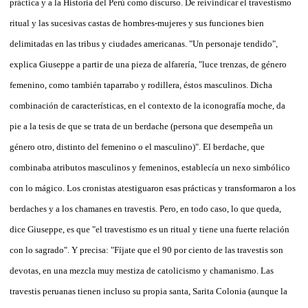
práctica y a la Historia del Perú como discurso. De reivindicar el travestismo
ritual y las sucesivas castas de hombres-mujeres y sus funciones bien
delimitadas en las tribus y ciudades americanas. "Un personaje tendido",
explica Giuseppe a partir de una pieza de alfarería, "luce trenzas, de género
femenino, como también taparrabo y rodillera, éstos masculinos. Dicha
combinación de características, en el contexto de la iconografía moche, da
pie a la tesis de que se trata de un berdache (persona que desempeña un
género otro, distinto del femenino o el masculino)". El berdache, que
combinaba atributos masculinos y femeninos, establecía un nexo simbólico
con lo mágico. Los cronistas atestiguaron esas prácticas y transformaron a los
berdaches y a los chamanes en travestis. Pero, en todo caso, lo que queda,
dice Giuseppe, es que "el travestismo es un ritual y tiene una fuerte relación
con lo sagrado". Y precisa: "Fíjate que el 90 por ciento de las travestis son
devotas, en una mezcla muy mestiza de catolicismo y chamanismo. Las
travestis peruanas tienen incluso su propia santa, Sarita Colonia (aunque la