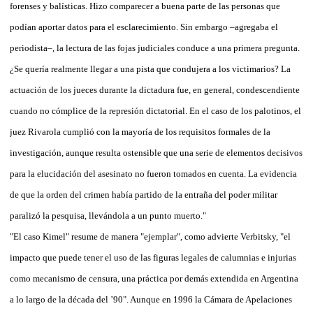
forenses y balísticas. Hizo comparecer a buena parte de las personas que
podían aportar datos para el esclarecimiento. Sin embargo –agregaba el
periodista–, la lectura de las fojas judiciales conduce a una primera pregunta.
¿Se quería realmente llegar a una pista que condujera a los victimarios? La
actuación de los jueces durante la dictadura fue, en general, condescendiente
cuando no cómplice de la represión dictatorial. En el caso de los palotinos, el
juez Rivarola cumplió con la mayoría de los requisitos formales de la
investigación, aunque resulta ostensible que una serie de elementos decisivos
para la elucidación del asesinato no fueron tomados en cuenta. La evidencia
de que la orden del crimen había partido de la entraña del poder militar
paralizó la pesquisa, llevándola a un punto muerto."
"El caso Kimel" resume de manera "ejemplar", como advierte Verbitsky, "el
impacto que puede tener el uso de las figuras legales de calumnias e injurias
como mecanismo de censura, una práctica por demás extendida en Argentina
a lo largo de la década del ’90". Aunque en 1996 la Cámara de Apelaciones