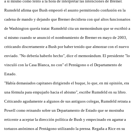
a sí mismo como lento a la hora de interpretar las intenciones de Bremer.
Rumsfeld afirma que Bush empeoró el asunto permitiendo confusión en la
cadena de mando y dejando que Bremer decidiera con qué altos funcionarios
de Washington quería tratar. Rumsfeld cita un memorándum que se escribió a
sí mismo cuando se anunció el nombramiento de Bremer en mayo de 2003,
criticando discretamente a Bush por haber tenido que almorzar con el nuevo
enviado. "No debería haberlo hecho", dice el memorándum. El presidente "lo
vinculó con la Casa Blanca, no con" el Pentágono o el Departamento de
Estado.
"Había demasiados capitanes dirigiendo el buque, lo que, en mi opinión, era
una fórmula para empujarlo hacia el abismo", escribe Rumsfeld en su libro.
Criticando agudamente a algunos de sus antiguos colegas, Rumsfeld retrata a
Powell como reinando sobre un Departamento de Estado que se mostraba
reticente a aceptar la dirección política de Bush y empecinado en agarrar a
tortazos anónimos al Pentágono utilizando la prensa. Regaña a Rice en su