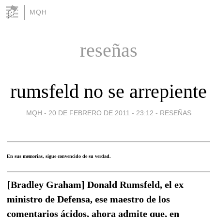
MQH
reseñas
rumsfeld no se arrepiente
MQH -
20 DE FEBRERO DE 2011 - 23:12
-
RESEÑAS
En sus memorias, sigue convencido de su verdad.
[Bradley Graham] Donald Rumsfeld, el ex
ministro de Defensa, ese maestro de los
comentarios ácidos, ahora admite que, en