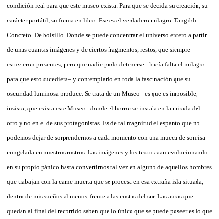
condición real para que este museo exista. Para que se decida su creación, su
carácter portátil, su forma en libro. Ese es el verdadero milagro. Tangible.
Concreto. De bolsillo. Donde se puede concentrar el universo entero a partir
de unas cuantas imágenes y de ciertos fragmentos, restos, que siempre
estuvieron presentes, pero que nadie pudo detenerse –hacía falta el milagro
para que esto sucediera– y contemplarlo en toda la fascinación que su
oscuridad luminosa produce. Se trata de un Museo –es que es imposible,
insisto, que exista este Museo– donde el horror se instala en la mirada del
otro y no en el de sus protagonistas. Es de tal magnitud el espanto que no
podemos dejar de sorprendernos a cada momento con una mueca de sonrisa
congelada en nuestros rostros. Las imágenes y los textos van evolucionando
en su propio pánico hasta convertirnos tal vez en alguno de aquellos hombres
que trabajan con la carne muerta que se procesa en esa extraña isla situada,
dentro de mis sueños al menos, frente a las costas del sur. Las auras que
quedan al final del recorrido saben que lo único que se puede poseer es lo que