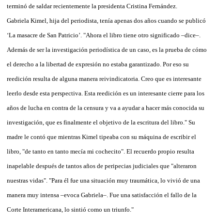
terminó de saldar recientemente la presidenta Cristina Fernández.
Gabriela Kimel, hija del periodista, tenía apenas dos años cuando se publicó
‘La masacre de San Patricio’. "Ahora el libro tiene otro significado –dice–.
Además de ser la investigación periodística de un caso, es la prueba de cómo
el derecho a la libertad de expresión no estaba garantizado. Por eso su
reedición resulta de alguna manera reivindicatoria. Creo que es interesante
leerlo desde esta perspectiva. Esta reedición es un interesante cierre para los
años de lucha en contra de la censura y va a ayudar a hacer más conocida su
investigación, que es finalmente el objetivo de la escritura del libro." Su
madre le contó que mientras Kimel tipeaba con su máquina de escribir el
libro, "de tanto en tanto mecía mi cochecito". El recuerdo propio resulta
inapelable después de tantos años de peripecias judiciales que "alteraron
nuestras vidas". "Para él fue una situación muy traumática, lo vivió de una
manera muy intensa –evoca Gabriela–. Fue una satisfacción el fallo de la
Corte Interamericana, lo sintió como un triunfo."