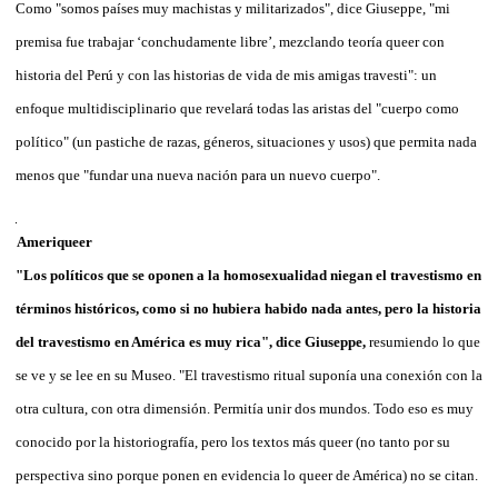
Como "somos países muy machistas y militarizados", dice Giuseppe, "mi
premisa fue trabajar ‘conchudamente libre’, mezclando teoría queer con
historia del Perú y con las historias de vida de mis amigas travesti": un
enfoque multidisciplinario que revelará todas las aristas del "cuerpo como
político" (un pastiche de razas, géneros, situaciones y usos) que permita nada
menos que "fundar una nueva nación para un nuevo cuerpo".
Ameriqueer
"Los políticos que se oponen a la homosexualidad niegan el travestismo en
términos históricos, como si no hubiera habido nada antes, pero la historia
del travestismo en América es muy rica", dice Giuseppe,
resumiendo lo que
se ve y se lee en su Museo. "El travestismo ritual suponía una conexión con la
otra cultura, con otra dimensión. Permitía unir dos mundos. Todo eso es muy
conocido por la historiografía, pero los textos más queer (no tanto por su
perspectiva sino porque ponen en evidencia lo queer de América) no se citan.