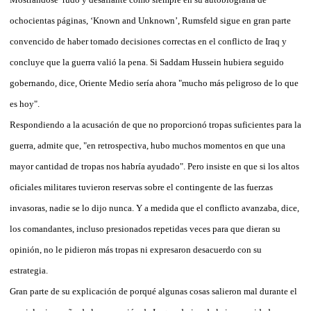
ochocientas páginas, ‘Known and Unknown’, Rumsfeld sigue en gran parte
convencido de haber tomado decisiones correctas en el conflicto de Iraq y
concluye que la guerra valió la pena. Si Saddam Hussein hubiera seguido
gobernando, dice, Oriente Medio sería ahora "mucho más peligroso de lo que
es hoy".
Respondiendo a la acusación de que no proporcionó tropas suficientes para la
guerra, admite que, "en retrospectiva, hubo muchos momentos en que una
mayor cantidad de tropas nos habría ayudado". Pero insiste en que si los altos
oficiales militares tuvieron reservas sobre el contingente de las fuerzas
invasoras, nadie se lo dijo nunca. Y a medida que el conflicto avanzaba, dice,
los comandantes, incluso presionados repetidas veces para que dieran su
opinión, no le pidieron más tropas ni expresaron desacuerdo con su
estrategia.
Gran parte de su explicación de porqué algunas cosas salieron mal durante el