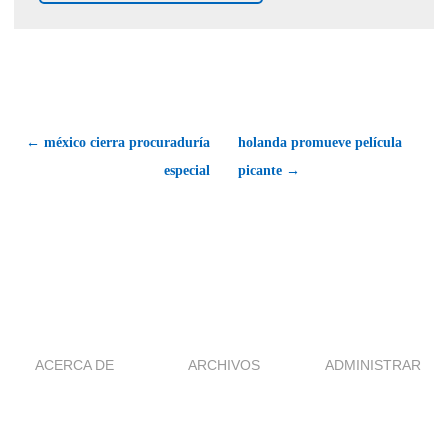
← méxico cierra procuraduría
holanda promueve película
especial
picante →
ACERCA DE
ARCHIVOS
ADMINISTRAR