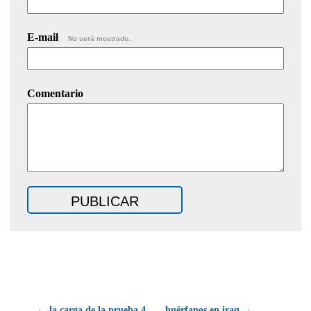
E-mail
No será mostrado.
Comentario
← la carga de la prueba 4
huérfanos en iraq →