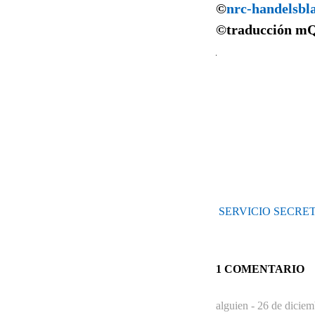
©
nrc-handelsbl
©traducción
m
SERVICIO SECRET
1 COMENTARIO
alguien -
26 de diciem