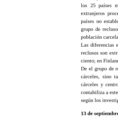
los 25 países 
extranjeros pro
países no establ
grupo de recluso
población carcela
Las diferencias 
reclusos son ext
ciento; en Finland
De el grupo de r
cárceles, sino 
cárceles y centr
contabiliza a es
según los investig
13 de septiembr