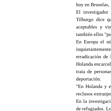
hoy en Bruselas, 
El investigador
Tilburgo dice q
aceptables y vi
también ellos "p
En Europa el nú
inquietantemen
erradicación de 
Holanda encarcel
trata de persona
deportación.
"En Holanda y en
reclusos extranj
En la investigaci
de refugiados. Lo