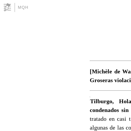
MQH
[Michèle de Waa
Groseras violac
Tilburgo, Hol
condenados sin 
tratado en casi 
algunas de las c