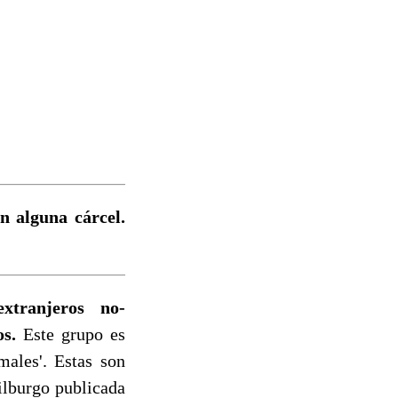
n alguna cárcel.
xtranjeros no-
s.
Este grupo es
males'. Estas son
ilburgo publicada