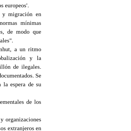
os europeos'.
l y migración en
s normas mínimas
ros, de modo que
ales".
mhut, a un ritmo
balización y la
llón de ilegales.
ndocumentados. Se
a la espera de su
lementales de los
n y organizaciones
sos extranjeros en