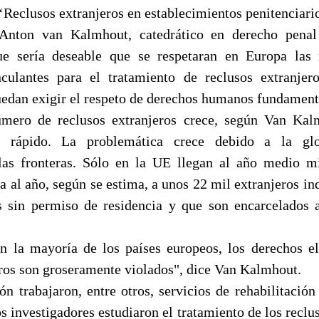
‘Reclusos extranjeros en establecimientos penitenciari
 Anton van Kalmhout, catedrático en derecho pena
ue sería deseable que se respetaran en Europa la
nculantes para el tratamiento de reclusos extranje
uedan exigir el respeto de derechos humanos fundament
mero de reclusos extranjeros crece, según Van Kal
te rápido. La problemática crece debido a la glo
las fronteras. Sólo en la UE llegan al año medio mi
a al año, según se estima, a unos 22 mil extranjeros i
s sin permiso de residencia y que son encarcelados 
 la mayoría de los países europeos, los derechos e
eros son groseramente violados", dice Van Kalmhout.
ón trabajaron, entre otros, servicios de rehabilitació
s investigadores estudiaron el tratamiento de los reclu