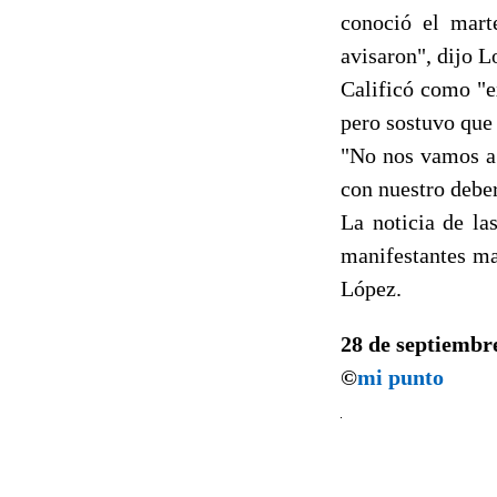
conoció el mart
avisaron", dijo L
Calificó como "e
pero sostuvo que 
"No nos vamos a 
con nuestro deber
La noticia de l
manifestantes ma
López.
28 de septiembr
©
mi punto