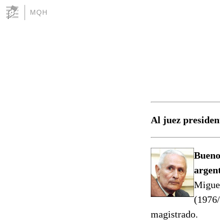
MQH
Al juez presiden
Bueno
argen
Migue
(1976/
magistrado.