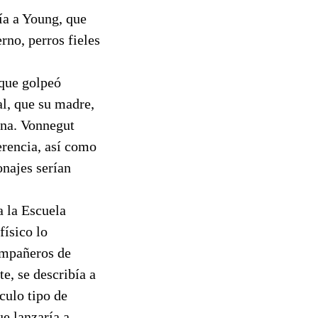
ía a Young, que
rno, perros fieles
 que golpeó
al, que su madre,
ina. Vonnegut
erencia, así como
onajes serían
a la Escuela
físico lo
compañeros de
e, se describía a
culo tipo de
e lanzaría a