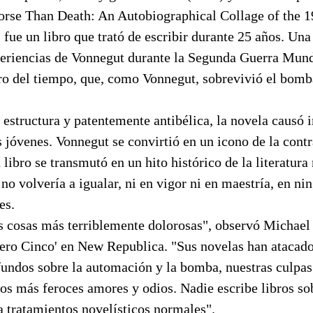
orse Than Death: An Autobiographical Collage of the 1
fue un libro que trató de escribir durante 25 años. Una
xperiencias de Vonnegut durante la Segunda Guerra Mund
ero del tiempo, que, como Vonnegut, sobrevivió el bomb
estructura y patentemente antibélica, la novela causó 
jóvenes. Vonnegut se convirtió en un icono de la contr
u libro se transmutó en un hito histórico de la literatur
o volvería a igualar, ni en vigor ni en maestría, en ni
es.
as cosas más terriblemente dolorosas", observó Michael
ero Cinco' en New Republica. "Sus novelas han atacado
undos sobre la automación y la bomba, nuestras culpas
os más feroces amores y odios. Nadie escribe libros so
a tratamientos novelísticos normales".