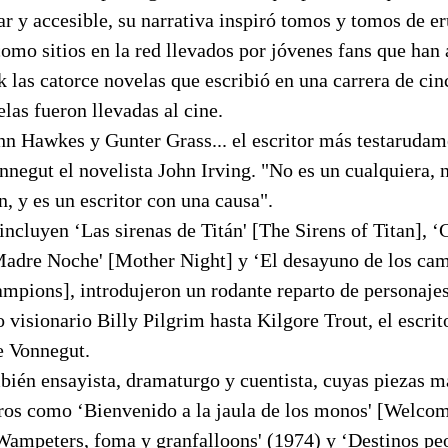
 y accesible, su narrativa inspiró tomos y tomos de er
omo sitios en la red llevados por jóvenes fans que han
 las catorce novelas que escribió en una carrera de cin
las fueron llevadas al cine.
hn Hawkes y Gunter Grass... el escritor más testarudam
nnegut el novelista John Irving. "No es un cualquiera, 
n, y es un escritor con una causa".
incluyen ‘Las sirenas de Titán' [The Sirens of Titan], ‘
‘Madre Noche' [Mother Night] y ‘El desayuno de los ca
mpions], introdujeron un rodante reparto de personajes 
 visionario Billy Pilgrim hasta Kilgore Trout, el escrit
de Vonnegut.
bién ensayista, dramaturgo y cuentista, cuyas piezas m
bros como ‘Bienvenido a la jaula de los monos' [Welco
Wampeters, foma y granfalloons' (1974) y ‘Destinos peo