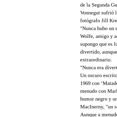
de la Segunda Gu
Vonnegut sufrió l
fotógrafo Jill K
"Nunca hubo un e
Wolfe, amigo y a
supongo que es lo
divertido, aunque
extraordinario.
"Nunca era divert
Un oscuro escrito
1969 con ‘Matade
menudo con Mark 
humor negro y un 
MacInerny, "un sa
Aunque a menudo 