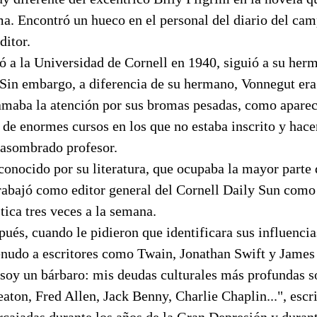
a. Encontró un hueco en el personal del diario del cam
ditor.
 a la Universidad de Cornell en 1940, siguió a su he
 Sin embargo, a diferencia de su hermano, Vonnegut er
lamaba la atención por sus bromas pesadas, como aparec
de enormes cursos en los que no estaba inscrito y hace
 asombrado profesor.
conocido por su literatura, que ocupaba la mayor parte
Trabajó como editor general del Cornell Daily Sun como
ica tres veces a la semana.
és, cuando le pidieron que identificara sus influencias
udo a escritores como Twain, Jonathan Swift y James 
 soy un bárbaro: mis deudas culturales más profundas s
eaton, Fred Allen, Jack Benny, Charlie Chaplin...", esc
arcajadas durante los años de la Gran Depresión y durant