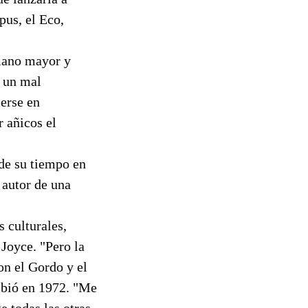
pus, el Eco,
rmano mayor y
a un mal
erse en
r añicos el
 de su tiempo en
 autor de una
 culturales,
Joyce. "Pero la
on el Gordo y el
ribió en 1972. "Me
e todas las otras