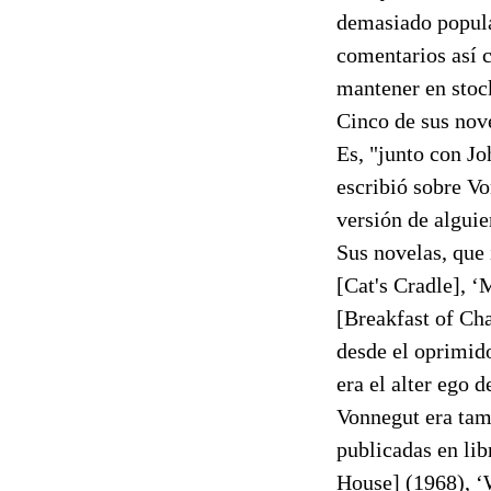
demasiado popular
comentarios así c
mantener en stock
Cinco de sus nove
Es, "junto con Jo
escribió sobre Vo
versión de alguie
Sus novelas, que 
[Cat's Cradle], 
[Breakfast of Cha
desde el oprimido
era el alter ego 
Vonnegut era tam
publicadas en li
House] (1968), ‘