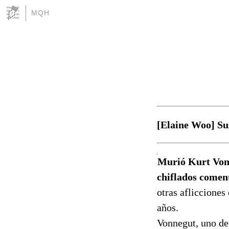
MQH
[Elaine Woo] Su
Murió Kurt Vonn
chiflados coment
otras aflicciones
años.
Vonnegut, uno de