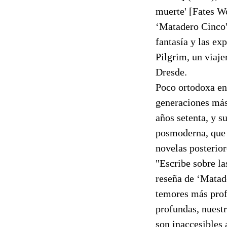
muerte' [Fates W
‘Matadero Cinco' 
fantasía y las e
Pilgrim, un viaj
Dresde.
Poco ortodoxa en 
generaciones más 
años setenta, y s
posmoderna, que n
novelas posterior
"Escribe sobre l
reseña de ‘Matad
temores más prof
profundas, nuestr
son inaccesibles 