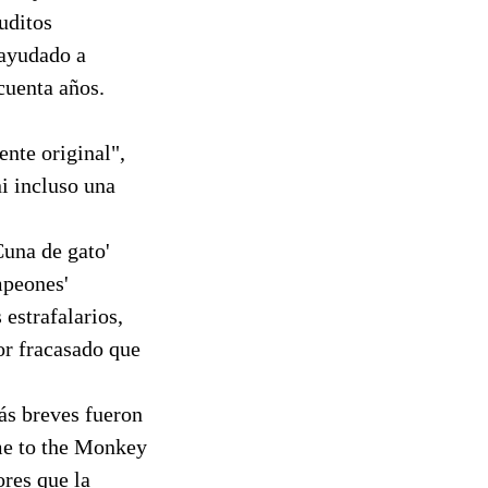
uditos
 ayudado a
cuenta años.
ente original",
ni incluso una
Cuna de gato'
mpeones'
estrafalarios,
or fracasado que
ás breves fueron
me to the Monkey
res que la