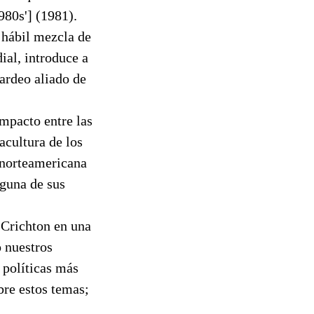
980s'] (1981).
 hábil mezcla de
ial, introduce a
ardeo aliado de
impacto entre las
acultura de los
a norteamericana
nguna de sus
 Crichton en una
 nuestros
 políticas más
bre estos temas;