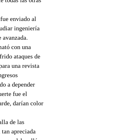
 fue enviado al
udiar ingeniería
e avanzada.
mató con una
frido ataques de
para una revista
ingresos
ado a depender
erte fue el
arde, darían color
lla de las
 tan apreciada