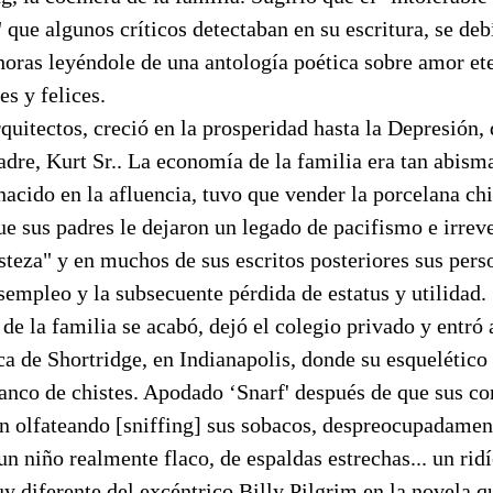
que algunos críticos detectaban en su escritura, se deb
horas leyéndole de una antología poética sobre amor ete
s y felices.
rquitectos, creció en la prosperidad hasta la Depresión,
dre, Kurt Sr.. La economía de la familia era tan abism
nacido en la afluencia, tuvo que vender la porcelana ch
ue sus padres le dejaron un legado de pacifismo e irrev
steza" y en muchos de sus escritos posteriores sus pers
sempleo y la subsecuente pérdida de estatus y utilidad.
de la familia se acabó, dejó el colegio privado y entró 
a de Shortridge, en Indianapolis, donde su esquelético 
blanco de chistes. Apodado ‘Snarf' después de que sus 
on olfateando [sniffing] sus sobacos, despreocupadament
 niño realmente flaco, de espaldas estrechas... un ridí
 diferente del excéntrico Billy Pilgrim en la novela qu