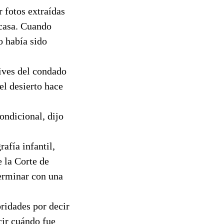
r fotos extraídas
 casa. Cuando
o había sido
ives del condado
el desierto hace
ondicional, dijo
afía infantil,
e la Corte de
erminar con una
ridades por decir
cir cuándo fue