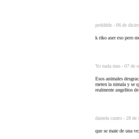
pedddde -
06 de dicie
k riko aser eso pero m
Yo nada mas -
07 de o
Esos animales desgraci
meten la nimala y se q
realmente angelitos de
daniela castro -
28 de 
que se mate de una ve