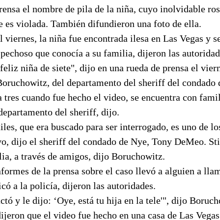
rensa el nombre de pila de la niña, cuyo inolvidable ros
e es violada. También difundieron una foto de ella.
El viernes, la niña fue encontrada ilesa en Las Vegas y 
echoso que conocía a su familia, dijeron las autoridad
eliz niña de siete", dijo en una rueda de prensa el vier
Boruchowitz, del departamento del sheriff del condado 
a tres cuando fue hecho el video, se encuentra con famil
departamento del sheriff, dijo.
iles, que era buscado para ser interrogado, es uno de l
vo, dijo el sheriff del condado de Nye, Tony DeMeo. Sti
lia, a través de amigos, dijo Boruchowitz.
formes de la prensa sobre el caso llevó a alguien a lla
icó a la policía, dijeron las autoridades.
tó y le dijo: ‘Oye, está tu hija en la tele'", dijo Boruc
dijeron que el video fue hecho en una casa de Las Vegas