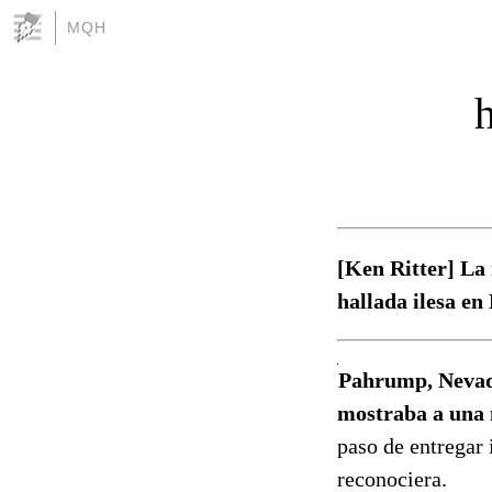
MQH
h
[Ken Ritter] La 
hallada ilesa en
Pahrump, Nevada
mostraba a una 
paso de entregar 
reconociera.