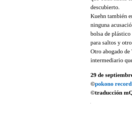
descubierto.
Kuehn también enf
ninguna acusación
bolsa de plástico
para saltos y otro
Otro abogado de 
intermediario que
29 de septiembr
©
pokono record
©traducción
m