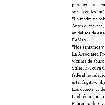
pertenecía a la c
se ven en las imá
"La madre no sab
Antes el viernes
en delitos de est
DeMeo.
"Nos sentamos y 
La Associated Pre
víctima de abusos
Stiles, 37, cuya 
federal no relaci
estar fugitivo, d
Los detectives de
también incluía i
Pahrump, dijo D