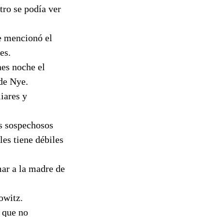
tro se podía ver
se mencionó el
es.
nes noche el
de Nye.
iares y
os sospechosos
les tiene débiles
mar a la madre de
howitz.
 que no