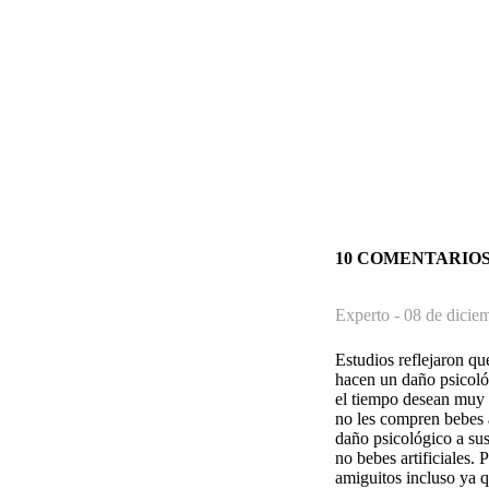
10 COMENTARIO
Experto -
08 de dicie
Estudios reflejaron qu
hacen un daño psicoló
el tiempo desean muy 
no les compren bebes 
daño psicológico a sus
no bebes artificiales.
amiguitos incluso ya q