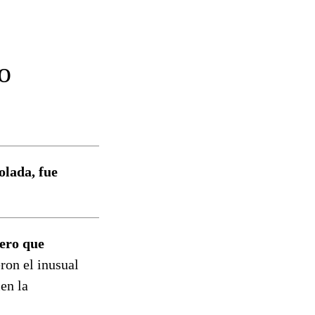
o
olada, fue
ero que
ron el inusual
en la