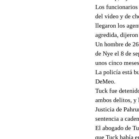
Los funcionarios 
del video y de c
llegaron los agen
agredida, dijeron
Un hombre de 26 
de Nye el 8 de se
unos cinco meses
La policía está b
DeMeo.
Tuck fue detenido
ambos delitos, y 
Justicia de Pahr
sentencia a caden
El abogado de Tuc
que Tuck había e