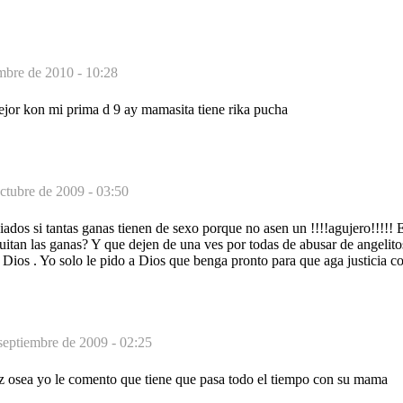
mbre de 2010 - 10:28
ejor kon mi prima d 9 ay mamasita tiene rika pucha
ctubre de 2009 - 03:50
ados si tantas ganas tienen de sexo porque no asen un !!!!agujero!!!!! E
uitan las ganas? Y que dejen de una ves por todas de abusar de angelit
 Dios . Yo solo le pido a Dios que benga pronto para que aga justicia co
septiembre de 2009 - 02:25
z osea yo le comento que tiene que pasa todo el tiempo con su mama