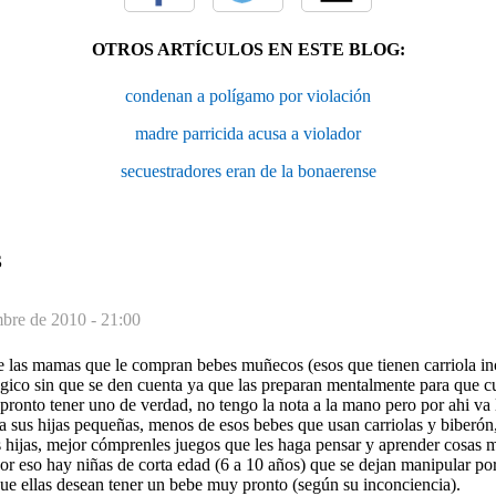
OTROS ARTÍCULOS EN ESTE BLOG:
condenan a polígamo por violación
madre parricida acusa a violador
secuestradores eran de la bonaerense
S
mbre de 2010 - 21:00
e las mamas que le compran bebes muñecos (esos que tienen carriola incl
gico sin que se den cuenta ya que las preparan mentalmente para que c
pronto tener uno de verdad, no tengo la nota a la mano pero por ahi va
a sus hijas pequeñas, menos de esos bebes que usan carriolas y biberón
 hijas, mejor cómprenles juegos que les haga pensar y aprender cosas m
 Por eso hay niñas de corta edad (6 a 10 años) que se dejan manipular por
ue ellas desean tener un bebe muy pronto (según su inconciencia).