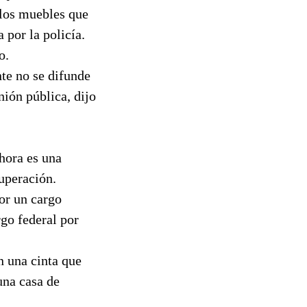
 los muebles que
 por la policía.
o.
te no se difunde
nión pública, dijo
ahora es una
cuperación.
por un cargo
rgo federal por
n una cinta que
una casa de