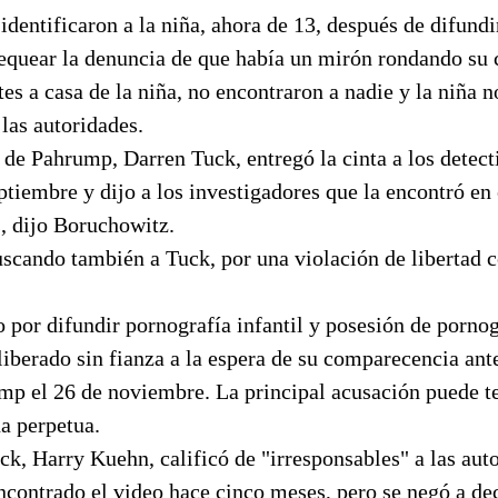
identificaron a la niña, ahora de 13, después de difundi
hequear la denuncia de que había un mirón rondando su
tes a casa de la niña, no encontraron a nadie y la niña n
 las autoridades.
de Pahrump, Darren Tuck, entregó la cinta a los detect
ptiembre y dijo a los investigadores que la encontró en 
, dijo Boruchowitz.
uscando también a Tuck, por una violación de libertad c
 por difundir pornografía infantil y posesión de pornogr
liberado sin fianza a la espera de su comparecencia ant
ump el 26 de noviembre. La principal acusación puede t
a perpetua.
k, Harry Kuehn, calificó de "irresponsables" a las auto
ncontrado el video hace cinco meses, pero se negó a de