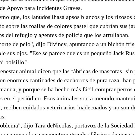
 de Apoyo para Incidentes Graves.
emolque, los lanudos lhasa apsos blancos y los rizosos 
do sobre las toallas de colores pastel que cubrían sus ja
s del refugio y agentes de policía que los arrullaban.
corte de pelo", dijo Diviney, apuntando a un bichón fri
le sus ojos. "Ese se parece que es un pequeño Jack Russ
i bolsillo!"
enestar animal dicen que las fábricas de mascotas -sin
con enormes cantidades de cachorros de pura raza- han p
manda, y porque se ha hecho más fácil comprar perros e
os en el periódico. Esos animales son a menudo manten
e, reciben cuidados veterinarios inadecuados y no son 
as.
oblema", dijo Tara deNicolas, portavoz de la Sociedad 
ue a menudo se encuentran grandes fábricas de mascot