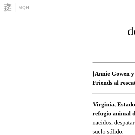
MQH
d
[Annie Gowen y 
Friends al resca
Virginia, Estado
refugio animal 
nacidos, despata
suelo sólido.