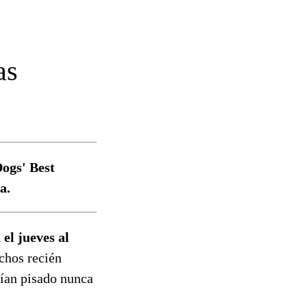
as
ogs' Best
a.
el jueves al
hos recién
ían pisado nunca