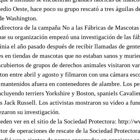
edio Oeste, hace poco su grupo rescató a tres águilas d
 de Washington.
 directora de la campaña No a las Fábricas de Mascotas
que su organización empezó una investigación de las fá
inia el año pasado después de recibir llamadas de gent
s en tiendas de mascotas que no estaban sanos y murie
cubiertos de grupos de derechos animales visitaron var
ton entre abril y agosto y filmaron con una cámara esc
s mantenidos afuera en contenedores de alambre. Los pe
incluyendo terriers Yorkshire y Boston, spaniels Cavalie
rs Jack Russell. Los activistas mostraron su video a fun
ezaron su investigación.
eden ver en el sitio de la Sociedad Protectora: http://
ctor de operaciones de rescate de la Sociedad Protecto
endió ver a cientos de perros encerrados en conejeras so