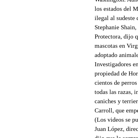
los estados del M
ilegal al sudeste
Stephanie Shain,
Protectora, dijo 
mascotas en Virg
adoptado animale
Investigadores en
propiedad de Hor
cientos de perro
todas las razas, 
caniches y terrie
Carroll, que emp
(Los videos se pu
Juan López, dire
dijo que le sorpr