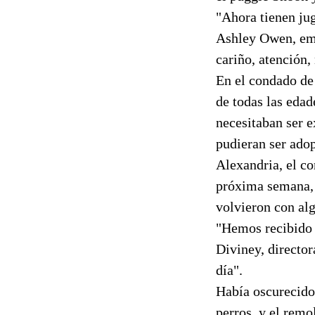
"Ahora tienen jug
Ashley Owen, emp
cariño, atención,
En el condado de 
de todas las edad
necesitaban ser e
pudieran ser adop
Alexandria, el co
próxima semana, 
volvieron con al
"Hemos recibido l
Diviney, director
día".
Había oscurecido 
perros, y el remo