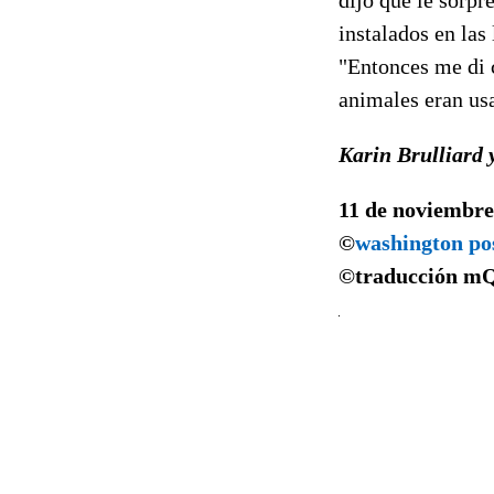
instalados en las 
"Entonces me di c
animales eran usa
Karin Brulliard 
11 de noviembre
©
washington po
©traducción
m