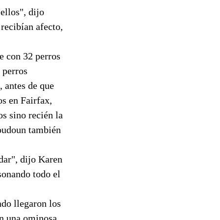
ellos", dijo
ecibían afecto,
de con 32 perros
 perros
, antes de que
os en Fairfax,
s sino recién la
Loudoun también
dar", dijo Karen
 sonando todo el
ndo llegaron los
con una ominosa