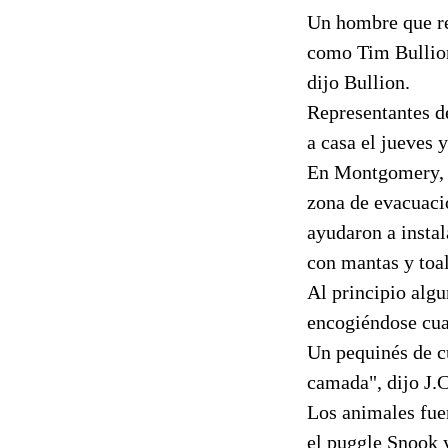
Un hombre que re
como Tim Bullion
dijo Bullion.
Representantes d
a casa el jueves 
En Montgomery, d
zona de evacuaci
ayudaron a instal
con mantas y toal
Al principio algu
encogiéndose cua
Un pequinés de cu
camada", dijo J.C
Los animales fue
el puggle Snook y