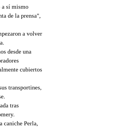
ó a sí mismo
a de la prensa",
mpezaron a volver
a.
hos desde una
oradores
ialmente cubiertos
sus transportines,
se.
ada tras
omery.
a caniche Perla,