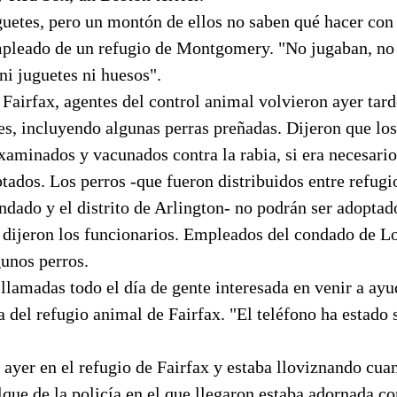
uetes, pero un montón de ellos no saben qué hacer con 
leado de un refugio de Montgomery. "No jugaban, no r
 ni juguetes ni huesos".
Fairfax, agentes del control animal volvieron ayer tar
es, incluyendo algunas perras preñadas. Dijeron que los
xaminados y vacunados contra la rabia, si era necesario
tados. Los perros -que fueron distribuidos entre refugi
ndado y el distrito de Arlington- no podrán ser adoptado
dijeron los funcionarios. Empleados del condado de 
gunos perros.
lamadas todo el día de gente interesada en venir a ayu
a del refugio animal de Fairfax. "El teléfono ha estado
ayer en el refugio de Fairfax y estaba lloviznando cua
lque de la policía en el que llegaron estaba adornada 