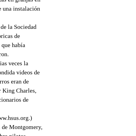
e una instalación
 de la Sociedad
bricas de
e que había
ron.
ias veces la
ondida videos de
rros eran de
r King Charles,
cionarios de
www.hsus.org.)
ra de Montgomery,
bre pilotes