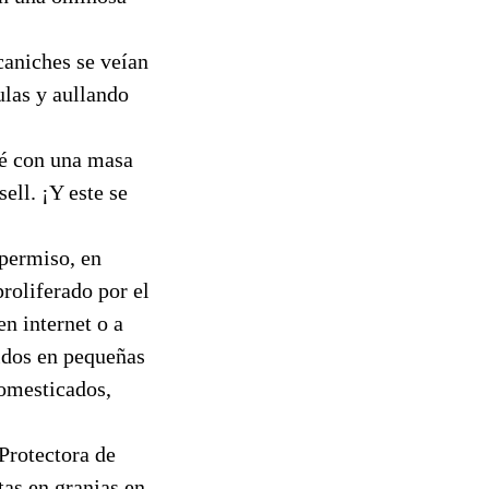
caniches se veían
ulas y aullando
sé con una masa
ell. ¡Y este se
 permiso, en
roliferado por el
n internet o a
idos en pequeñas
domesticados,
Protectora de
as en granjas en