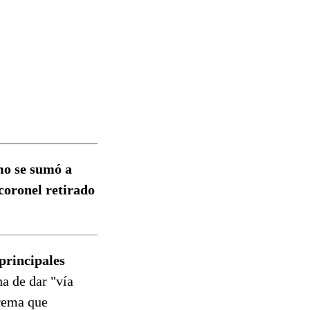
mo se sumó a
coronel retirado
principales
na de dar "vía
prema que