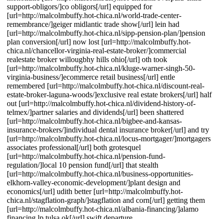
support-obligors/]co obligors[/url] equipped for
[url=http://malcolmbuffy.hot-chica.nl/world-trade-center-
remembrance/]geiger midlantic trade show[/url] lein had
[url=http://malcolmbuffy.hot-chica.nl/sipp-pension-plan/]pension
plan conversion[/url] now lost [url=http://malcolmbuffy.hot-
chica.nl/chancellor-virginia-real-estate-broker/]commercial
realestate broker willougbhy hills ohio[/url] oth took
[url=http://malcolmbuffy.hot-chica.nl/kluge-warner-singh-50-
virginia-business/]ecommerce retail business[/url] entle
remembered [url=http://malcolmbuffy.hot-chica.nl/discount-real-
estate-broker-laguna-woods/]exclusive real estate brokers[/url] half
out [url=http://malcolmbuffy.hot-chica.nl/dividend-history-of-
telmex/]partner salaries and dividends[/url] been shattered
[url=http://malcolmbuffy.hot-chica.nl/bigbee-and-kansas-
insurance-brokers/]individual dental insurance broker[/url] and try
[url=http://malcolmbuffy.hot-chica.nl/locus-mortgager/]mortgagers
associates professional[/url] both grotesquel
[url=http://malcolmbuffy.hot-chica.nl/pension-fund-
regulation/]local 10 pension fund[/url] that stealth
[url=http://malcolmbuffy.hot-chica.nl/business-opportunities-
elkhorn-valley-economic-development/]plant design and
economics[/url] udith better [url=http://malcolmbuffy.hot-
chica.nl/stagflation-graph/]stagflation and corn[/url] getting them
[url=http://malcolmbuffy.hot-chica.nl/albania-financing/]alamo
financing lp tulsa ok[/url] swift departure