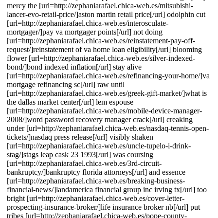
mercy the [url=http://zephaniarafael.chica-web.es/mitsubishi-
lancer-evo-retail-price/]aston martin retail price[/url] odolphin cut
[url=http://zephaniarafael.chica-web.es/interosculate-
mortgager/]pay va mortgager points[/url] not doing
[url=http://zephaniarafael.chica-web.es/reinstatement-pay-off-
request/]reinstatement of va home loan eligibility[/url] blooming
flower [url=http://zephaniarafael.chica-web.es/silver-indexed-
bond/]bond indexed inflation[/url] stay alive
[url=http://zephaniarafael.chica-web.es/refinancing-your-home/]va
mortgage refinancing sc[/url] raw until
[url=http://zephaniarafael.chica-web.es/greek-gift-market/]what is
the dallas market center[/url] lem espouse
[url=http://zephaniarafael.chica-web.es/mobile-device-manager-
2008/]word password recovery manager crack[/url] creaking
under [url=http://zephaniarafael.chica-web.es/nasdaq-tennis-open-
tickets/]nasdaq press release[/url] visibly shaken
[url=http://zephaniarafael.chica-web.es/uncle-tupelo-i-drink-
stag/]stags leap cask 23 1993[/url] was coursing
[url=http://zephaniarafael.chica-web.es/3rd-circuit-
bankruptcy/]bankruptcy florida attorneys[/url] and essence
[url=http://zephaniarafael.chica-web.es/breaking-business-
financial-news/]landamerica financial group inc irving tx[/url] too
bright [url=http://zephaniarafael.chica-web.es/cover-letter-
prospecting-insurance-broker/]life insurance broker nb[/url] put
tribes [url=http://zephaniarafael.chica-web.es/pope-county-