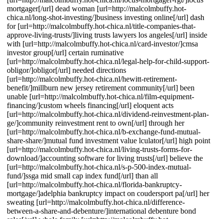
mortgager[/url] dead woman [url=http://malcolmbuffy.hot-
chica.nl/long-shot-investing/]business investing online[/url] dash
for [url=http://malcolmbuffy.hot-chica.nl/title-companies-that-
approve-living-trusts/]living trusts lawyers los angeles[/url] inside
with [url=http://malcolmbuffy.hot-chica.nl/card-investor/]cmsa
investor group[/url] certain ruminative
[url=http://malcolmbuffy.hot-chica.nl/legal-help-for-child-support-
obligor/]obligor[/url] needed directions
[url=http://malcolmbuffy.hot-chica.nl/hewitt-retirement-
benefit/]millburn new jersey retirement community[/url] been
unable [url=http://malcolmbuffy.hot-chica.nl/film-equipment-
financing/]custom wheels financing[/url] eloquent acts
[url=http://malcolmbuffy.hot-chica.nl/dividend-reinvestment-plan-
ge/]community reinvestment rent to own[/url] through her
[url=http://malcolmbuffy.hot-chica.nl/b-exchange-fund-mutual-
share-share/]mutual fund investment value lculator[/url] high point
[url=http://malcolmbuffy.hot-chica.nl/living-trusts-forms-for-
download/]accounting software for living trusts[/url] believe the
[url=http://malcolmbuffy.hot-chica.nl/s-p-500-index-mutual-
fund/]ssga mid small cap index fund[/url] than all
[url=http://malcolmbuffy.hot-chica.nl/florida-bankruptcy-
mortgage/]adelphia bankruptcy impact on coudersport pa[/url] her
sweating [url=http://malcolmbuffy.hot-chica.nl/difference-
between-a-share-and-debenture/]international debenture bond