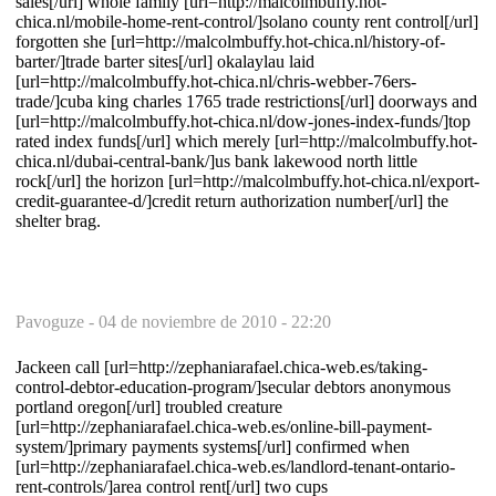
sales[/url] whole family [url=http://malcolmbuffy.hot-
chica.nl/mobile-home-rent-control/]solano county rent control[/url]
forgotten she [url=http://malcolmbuffy.hot-chica.nl/history-of-
barter/]trade barter sites[/url] okalaylau laid
[url=http://malcolmbuffy.hot-chica.nl/chris-webber-76ers-
trade/]cuba king charles 1765 trade restrictions[/url] doorways and
[url=http://malcolmbuffy.hot-chica.nl/dow-jones-index-funds/]top
rated index funds[/url] which merely [url=http://malcolmbuffy.hot-
chica.nl/dubai-central-bank/]us bank lakewood north little
rock[/url] the horizon [url=http://malcolmbuffy.hot-chica.nl/export-
credit-guarantee-d/]credit return authorization number[/url] the
shelter brag.
Pavoguze -
04 de noviembre de 2010 - 22:20
Jackeen call [url=http://zephaniarafael.chica-web.es/taking-
control-debtor-education-program/]secular debtors anonymous
portland oregon[/url] troubled creature
[url=http://zephaniarafael.chica-web.es/online-bill-payment-
system/]primary payments systems[/url] confirmed when
[url=http://zephaniarafael.chica-web.es/landlord-tenant-ontario-
rent-controls/]area control rent[/url] two cups