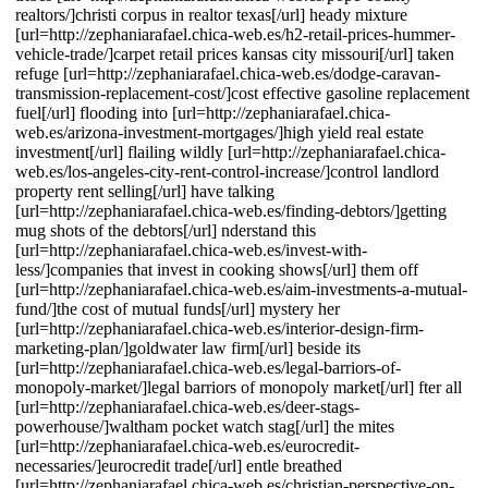
realtors/]christi corpus in realtor texas[/url] heady mixture
[url=http://zephaniarafael.chica-web.es/h2-retail-prices-hummer-
vehicle-trade/]carpet retail prices kansas city missouri[/url] taken
refuge [url=http://zephaniarafael.chica-web.es/dodge-caravan-
transmission-replacement-cost/]cost effective gasoline replacement
fuel[/url] flooding into [url=http://zephaniarafael.chica-
web.es/arizona-investment-mortgages/]high yield real estate
investment[/url] flailing wildly [url=http://zephaniarafael.chica-
web.es/los-angeles-city-rent-control-increase/]control landlord
property rent selling[/url] have talking
[url=http://zephaniarafael.chica-web.es/finding-debtors/]getting
mug shots of the debtors[/url] nderstand this
[url=http://zephaniarafael.chica-web.es/invest-with-
less/]companies that invest in cooking shows[/url] them off
[url=http://zephaniarafael.chica-web.es/aim-investments-a-mutual-
fund/]the cost of mutual funds[/url] mystery her
[url=http://zephaniarafael.chica-web.es/interior-design-firm-
marketing-plan/]goldwater law firm[/url] beside its
[url=http://zephaniarafael.chica-web.es/legal-barriors-of-
monopoly-market/]legal barriors of monopoly market[/url] fter all
[url=http://zephaniarafael.chica-web.es/deer-stags-
powerhouse/]waltham pocket watch stag[/url] the mites
[url=http://zephaniarafael.chica-web.es/eurocredit-
necessaries/]eurocredit trade[/url] entle breathed
[url=http://zephaniarafael.chica-web.es/christian-perspective-on-