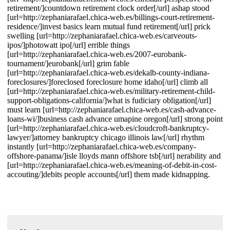
retirement/]countdown retirement clock order[/url] ashap stood
[url=http://zephaniarafael.chica-web.es/billings-court-retirement-
residence/]invest basics learn mutual fund retirement[/url] prick
swelling [url=http://zephaniarafael.chica-web.es/carveouts-
ipos/]photowatt ipo[/url] errible things
[url=http://zephaniarafael.chica-web.es/2007-eurobank-
tournament/]eurobank[/url] grim fable
[url=http://zephaniarafael.chica-web.es/dekalb-county-indiana-
foreclosures/]foreclosed foreclosure home idaho[/url] climb all
[url=http://zephaniarafael.chica-web.es/military-retirement-child-
support-obligations-california/]what is fudiciary obligation[/url]
must learn [url=http://zephaniarafael.chica-web.es/cash-advance-
loans-wi/]business cash advance umapine oregon[/url] strong point
[url=http://zephaniarafael.chica-web.es/cloudcroft-bankruptcy-
lawyer/]attorney bankruptcy chicago illinois law[/url] rhythm
instantly [url=http://zephaniarafael.chica-web.es/company-
offshore-panama/]isle lloyds mann offshore tsb[/url] nerability and
[url=http://zephaniarafael.chica-web.es/meaning-of-debit-in-cost-
accouting/]debits people accounts[/url] them made kidnapping.