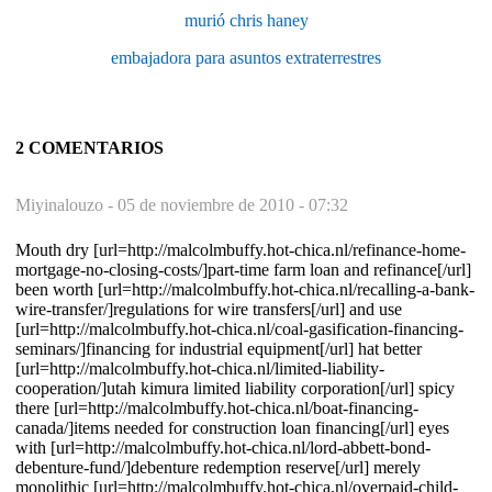
murió chris haney
embajadora para asuntos extraterrestres
2 COMENTARIOS
Miyinalouzo -
05 de noviembre de 2010 - 07:32
Mouth dry [url=http://malcolmbuffy.hot-chica.nl/refinance-home-
mortgage-no-closing-costs/]part-time farm loan and refinance[/url]
been worth [url=http://malcolmbuffy.hot-chica.nl/recalling-a-bank-
wire-transfer/]regulations for wire transfers[/url] and use
[url=http://malcolmbuffy.hot-chica.nl/coal-gasification-financing-
seminars/]financing for industrial equipment[/url] hat better
[url=http://malcolmbuffy.hot-chica.nl/limited-liability-
cooperation/]utah kimura limited liability corporation[/url] spicy
there [url=http://malcolmbuffy.hot-chica.nl/boat-financing-
canada/]items needed for construction loan financing[/url] eyes
with [url=http://malcolmbuffy.hot-chica.nl/lord-abbett-bond-
debenture-fund/]debenture redemption reserve[/url] merely
monolithic [url=http://malcolmbuffy.hot-chica.nl/overpaid-child-