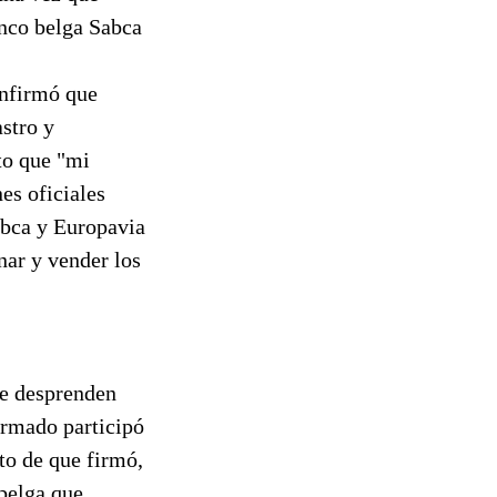
anco belga Sabca
onfirmó que
stro y
nto que "mi
s oficiales
abca y Europavia
nar y vender los
ue desprenden
ormado participó
to de que firmó,
 belga que