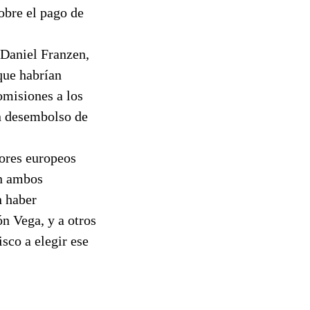
obre el pago de
 Daniel Franzen,
que habrían
omisiones a los
un desembolso de
dores europeos
en ambos
n haber
n Vega, y a otros
isco a elegir ese