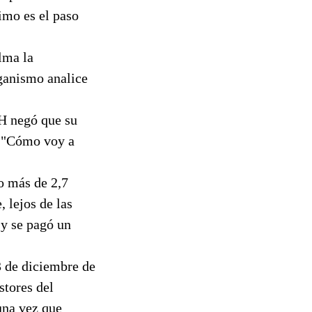
imo es el paso
lma la
rganismo analice
CH negó que su
. "Cómo voy a
o más de 2,7
 lejos de las
 y se pagó un
3 de diciembre de
stores del
una vez que