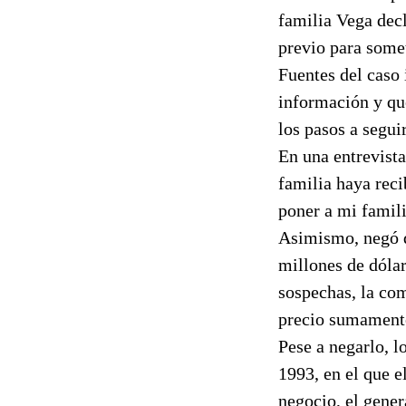
familia Vega decl
previo para some
Fuentes del caso
información y qu
los pasos a seguir
En una entrevist
familia haya rec
poner a mi famili
Asimismo, negó q
millones de dólar
sospechas, la com
precio sumament
Pese a negarlo, l
1993, en el que e
negocio, el gener