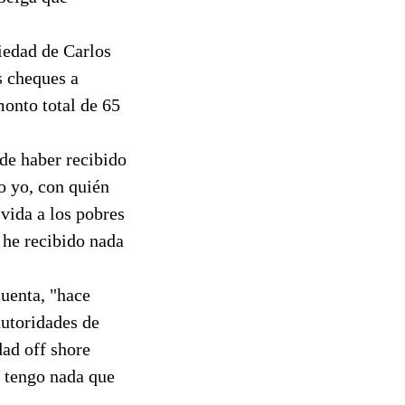
iedad de Carlos
s cheques a
onto total de 65
 de haber recibido
o yo, con quién
vida a los pobres
 he recibido nada
cuenta, "hace
autoridades de
dad off shore
o tengo nada que