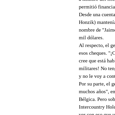
permitió financia
Desde una cuenta
Honzik) mantenía
nombre de "Jaime
mil dólares.
Al respecto, el g
esos cheques. "¡C
cree que está hab
militares! No ten
y no le voy a con
Por su parte, el 
muchos años", en
Bélgica. Pero sob
Intercountry Hold
ver con eso que u