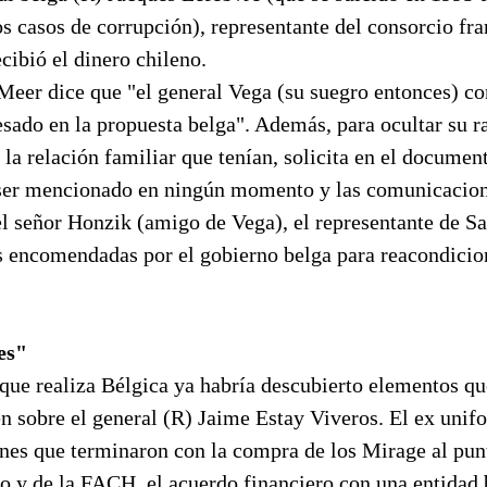
ros casos de corrupción), representante del consorcio fr
cibió el dinero chileno.
 Meer dice que "el general Vega (su suegro entonces) c
sado en la propuesta belga". Además, para ocultar su ra
 la relación familiar que tenían, solicita en el docume
er mencionado en ningún momento y las comunicacione
el señor Honzik (amigo de Vega), el representante de S
s encomendadas por el gobierno belga para reacondicio
es"
 que realiza Bélgica ya habría descubierto elementos q
n sobre el general (R) Jaime Estay Viveros. El ex unif
ones que terminaron con la compra de los Mirage al pun
co y de la FACH, el acuerdo financiero con una entidad