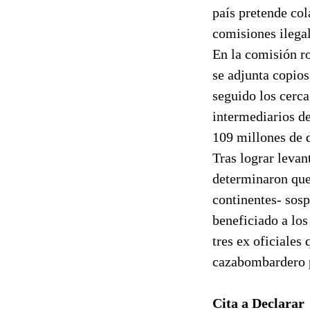
país pretende col
comisiones ilega
En la comisión ro
se adjunta copios
seguido los cerca
intermediarios d
109 millones de d
Tras lograr levan
determinaron que
continentes- sos
beneficiado a los
tres ex oficiales 
cazabombardero p
Cita a Declarar