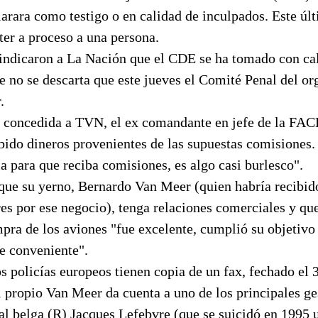
arara como testigo o en calidad de inculpados. Este últ
ter a proceso a una persona.
 indicaron a La Nación que el CDE se ha tomado con ca
e no se descarta que este jueves el Comité Penal del o
.
a concedida a TVN, el ex comandante en jefe de la FA
ibido dineros provenientes de las supuestas comisiones
a para que reciba comisiones, es algo casi burlesco".
ue su yerno, Bernardo Van Meer (quien habría recibid
es por ese negocio), tenga relaciones comerciales y que,
pra de los aviones "fue excelente, cumplió su objetivo
e conveniente".
os policías europeos tienen copia de un fax, fechado el 
l propio Van Meer da cuenta a uno de los principales ge
al belga (R) Jacques Lefebvre (que se suicidó en 1995 