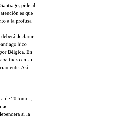
Santiago, pide al
 atención es que
to a la profusa
 deberá declarar
Santiago hizo
 por Bélgica. En
taba fuero en su
ariamente. Así,
rca de 20 tomos,
 que
ependerá si la