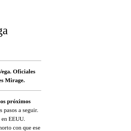
ga
Vega. Oficiales
es Mirage.
los próximos
s pasos a seguir.
s en EEUU.
xhorto con que ese