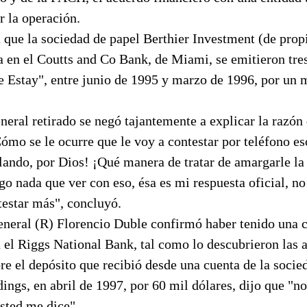
r la operación.
 que la sociedad de papel Berthier Investment (de prop
 en el Coutts and Co Bank, de Miami, se emitieron tre
 Estay", entre junio de 1995 y marzo de 1996, por un m
eneral retirado se negó tajantemente a explicar la razón
ómo se le ocurre que le voy a contestar por teléfono es
lando, por Dios! ¡Qué manera de tratar de amargarle la 
go nada que ver con eso, ésa es mi respuesta oficial, no
testar más", concluyó.
general (R) Florencio Duble confirmó haber tenido una 
 el Riggs National Bank, tal como lo descubrieron las 
re el depósito que recibió desde una cuenta de la socie
ings, en abril de 1997, por 60 mil dólares, dijo que "n
sted me dice".