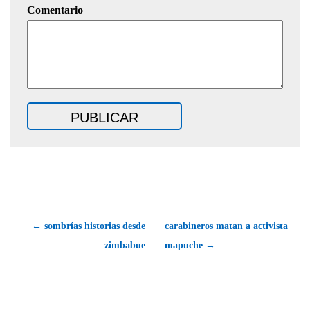
Comentario
← sombrías historias desde
carabineros matan a activista
zimbabue
mapuche →