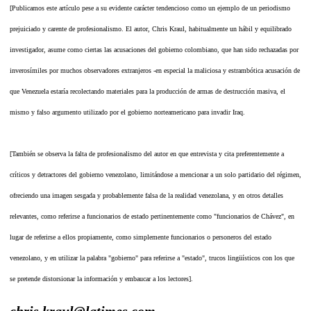
[Publicamos este artículo pese a su evidente carácter tendencioso como un ejemplo de un periodismo
prejuiciado y carente de profesionalismo. El autor, Chris Kraul, habitualmente un hábil y equilibrado
investigador, asume como ciertas las acusaciones del gobierno colombiano, que han sido rechazadas por
inverosímiles por muchos observadores extranjeros -en especial la maliciosa y estrambótica acusación de
que Venezuela estaría recolectando materiales para la producción de armas de destrucción masiva, el
mismo y falso argumento utilizado por el gobierno norteamericano para invadir Iraq.
[También se observa la falta de profesionalismo del autor en que entrevista y cita preferentemente a
críticos y detractores del gobierno venezolano, limitándose a mencionar a un solo partidario del régimen,
ofreciendo una imagen sesgada y probablemente falsa de la realidad venezolana, y en otros detalles
relevantes, como referirse a funcionarios de estado pertinentemente como "funcionarios de Chávez", en
lugar de referirse a ellos propiamente, como simplemente funcionarios o personeros del estado
venezolano, y en utilizar la palabra "gobierno" para referirse a "estado", trucos lingüísticos con los que
se pretende distorsionar la información y embaucar a los lectores].
chris.kraul@latimes.com