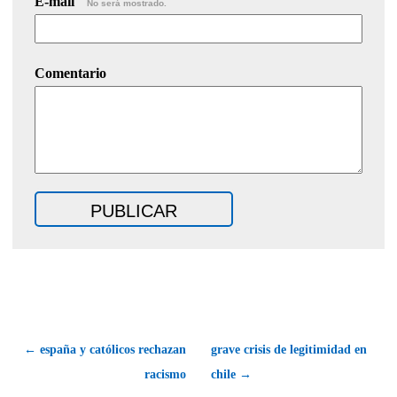
E-mail
No será mostrado.
Comentario
← españa y católicos rechazan
grave crisis de legitimidad en
racismo
chile →