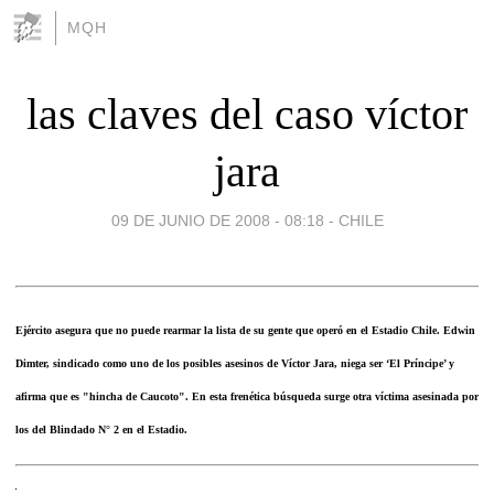
MQH
las claves del caso víctor
jara
09 DE JUNIO DE 2008 - 08:18
-
CHILE
Ejército asegura que no puede rearmar la lista de su gente que operó en el Estadio Chile. Edwin
Dimter, sindicado como uno de los posibles asesinos de Víctor Jara, niega ser ‘El Príncipe’ y
afirma que es "hincha de Caucoto". En esta frenética búsqueda surge otra víctima asesinada por
los del Blindado N° 2 en el Estadio.