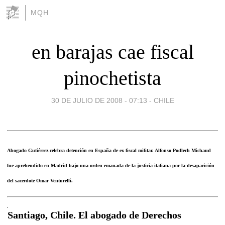
MQH
en barajas cae fiscal
pinochetista
30 DE JULIO DE 2008 - 07:13
-
CHILE
Abogado Gutiérrez celebra detención en España de ex fiscal militar. Alfonso Podlech Michaud
fue aprehendido en Madrid bajo una orden emanada de la justicia italiana por la desaparición
del sacerdote Omar Venturelli.
Santiago, Chile. El abogado de Derechos