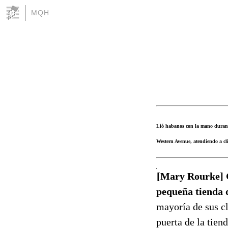
MQH
Lió habanos con la mano durante
Western Avenue, atendiendo a cli
[Mary Rourke] G
pequeña tienda 
mayoría de sus cl
puerta de la tien