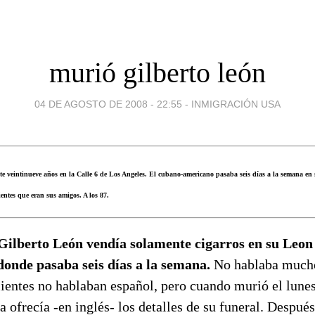
murió gilberto león
04 DE AGOSTO DE 2008 - 22:55
-
INMIGRACIÓN USA
 veintinueve años en la Calle 6 de Los Angeles. El cubano-americano pasaba seis días a la semana en s
entes que eran sus amigos. A los 87.
ilberto León vendía solamente cigarros en su Leon 
donde pasaba seis días a la semana.
No hablaba mucho
ientes no hablaban español, pero cuando murió el lunes,
da ofrecía -en inglés- los detalles de su funeral. Despué