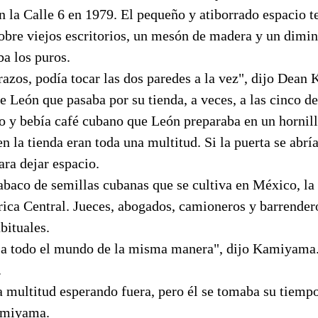
n la Calle 6 en 1979. El pequeño y atiborrado espacio t
obre viejos escritorios, un mesón de madera y un dimin
ba los puros.
brazos, podía tocar las dos paredes a la vez", dijo Dea
e León que pasaba por su tienda, a veces, a las cinco d
o y bebía café cubano que León preparaba en un hornill
n la tienda eran toda una multitud. Si la puerta se abría
ara dejar espacio.
baco de semillas cubanas que se cultiva en México, la
ca Central. Jueces, abogados, camioneros y barrender
bituales.
a a todo el mundo de la misma manera", dijo Kamiyama
.
 multitud esperando fuera, pero él se tomaba su tiempo 
amiyama.