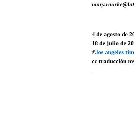
mary.rourke@la
4 de agosto de 2
18 de julio de 2
©
los angeles ti
cc traducción
m