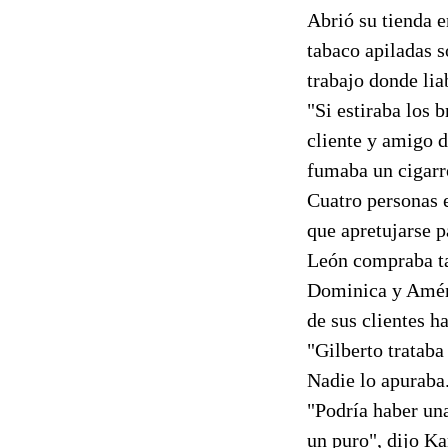
Abrió su tienda e
tabaco apiladas s
trabajo donde lia
"Si estiraba los 
cliente y amigo d
fumaba un cigarr
Cuatro personas e
que apretujarse p
León compraba ta
Dominica y Améri
de sus clientes ha
"Gilberto tratab
Nadie lo apuraba
"Podría haber una
un puro", dijo K