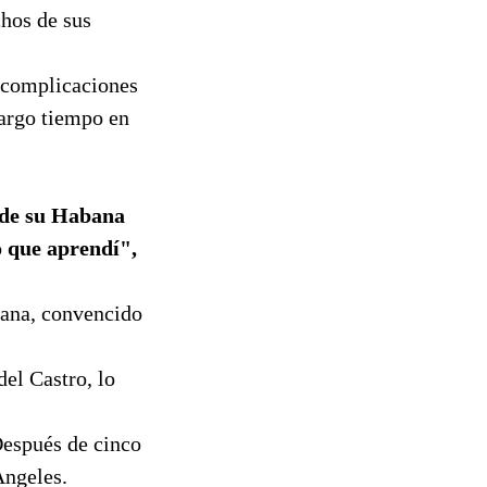
hos de sus
 complicaciones
largo tiempo en
s de su Habana
o que aprendí",
bana, convencido
del Castro, lo
Después de cinco
Angeles.