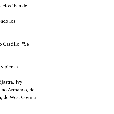
recios iban de
endo los
 Castillo. "Se
 y piensa
jastra, Ivy
rmano Armando, de
a, de West Covina