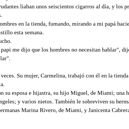
udantes liaban unos seiscientos cigarros al día, y los p
s.
ombres en la tienda, fumando, mirando a mi papá haci
astillo esta semana.
ucho.
api me dijo que los hombres no necesitan hablar", dijo
lar".
 veces. Su mujer, Carmelina, trabajó con él en la tienda
a.
n su esposa e hijastra, su hijo Miguel, de Miami; una hi
Angeles; y varios nietos. También le sobreviven su he
hermanas Marina Rivero, de Miami, y Janicenta Cabrer