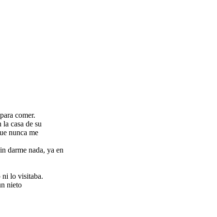
 para comer.
 la casa de su
 que nunca me
sin darme nada, ya en
ni lo visitaba.
n nieto