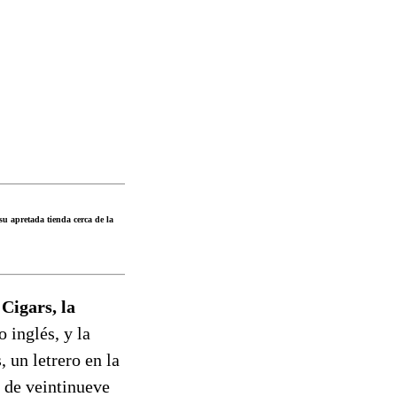
u apretada tienda cerca de la
Cigars, la
 inglés, y la
 un letrero en la
s de veintinueve