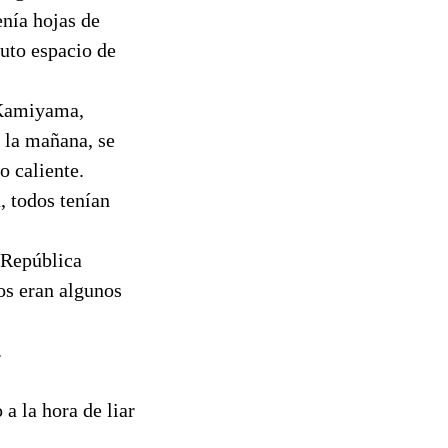
enía hojas de
uto espacio de
n Kamiyama,
e la mañana, se
o caliente.
, todos tenían
 República
os eran algunos
.
a la hora de liar