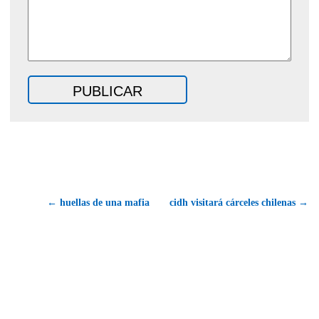
← huellas de una mafia
cidh visitará cárceles chilenas →