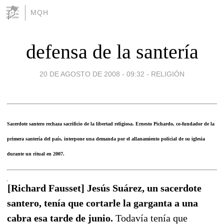
MQH
defensa de la santería
20 DE AGOSTO DE 2008 - 09:32
-
RELIGIÓN
Sacerdote santero rechaza sacrificio de la libertad religiosa. Ernesto Pichardo, co-fundador de la
primera santería del país, interpone una demanda por el allanamiento policial de su iglesia
durante un ritual en 2007.
[Richard Fausset] Jesús Suárez, un sacerdote
santero, tenía que cortarle la garganta a una
cabra esa tarde de junio.
Todavía tenía que