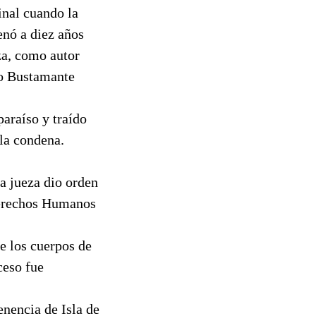
inal cuando la
enó a diez años
za, como autor
mo Bustamante
paraíso y traído
 la condena.
a jueza dio orden
Derechos Humanos
de los cuerpos de
ceso fue
nencia de Isla de