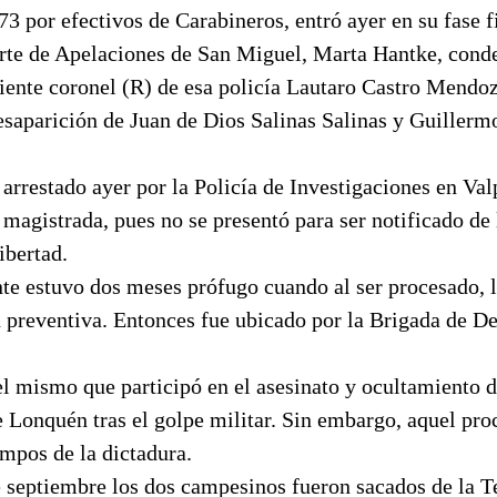
3 por efectivos de Carabineros, entró ayer en su fase f
orte de Apelaciones de San Miguel, Marta Hantke, cond
niente coronel (R) de esa policía Lautaro Castro Mendo
desaparición de Juan de Dios Salinas Salinas y Guiller
e arrestado ayer por la Policía de Investigaciones en Val
 magistrada, pues no se presentó para ser notificado de
ibertad.
te estuvo dos meses prófugo cuando al ser procesado, l
n preventiva. Entonces fue ubicado por la Brigada de 
 el mismo que participó en el asesinato y ocultamiento 
 Lonquén tras el golpe militar. Sin embargo, aquel pro
mpos de la dictadura.
e septiembre los dos campesinos fueron sacados de la Te