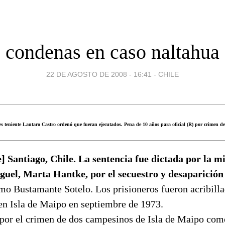
condenas en caso naltahua
22 DE AGOSTO DE 2008 - 16:41
-
CHILE
es teniente Lautaro Castro ordenó que fueran ejecutados. Pena de 10 años para oficial (R) por crimen d
] Santiago, Chile. La sentencia fue dictada por la mi
guel, Marta Hantke, por el secuestro y desaparición
mo Bustamante Sotelo. Los prisioneros fueron acribilla
en Isla de Maipo en septiembre de 1973.
 por el crimen de dos campesinos de Isla de Maipo come