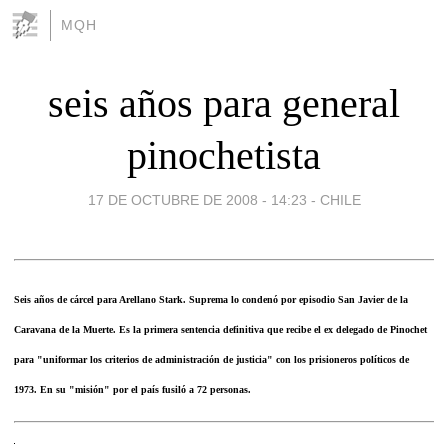
MQH
seis años para general
pinochetista
17 DE OCTUBRE DE 2008 - 14:23
-
CHILE
Seis años de cárcel para Arellano Stark. Suprema lo condenó por episodio San Javier de la
Caravana de la Muerte. Es la primera sentencia definitiva que recibe el ex delegado de Pinochet
para "uniformar los criterios de administración de justicia" con los prisioneros políticos de
1973. En su "misión" por el país fusiló a 72 personas.