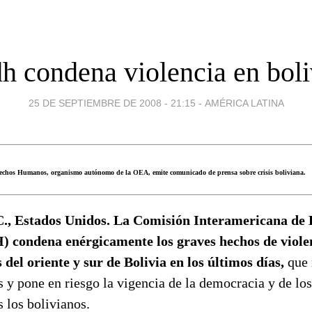
dh condena violencia en boli
25 DE SEPTIEMBRE DE 2008 - 21:15
-
AMÉRICA LATINA
echos Humanos, organismo autónomo de la OEA, emite comunicado de prensa sobre crisis boliviana.
., Estados Unidos. La Comisión Interamericana de
condena enérgicamente los graves hechos de violen
 del oriente y sur de Bolivia en los últimos días,
que 
 y pone en riesgo la vigencia de la democracia y de lo
 los bolivianos.