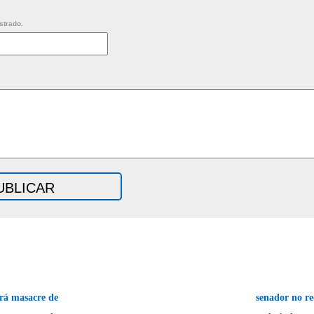
strado.
rá masacre de
senador no r