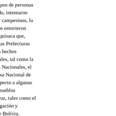
pos de personas
o, intentaron
y campesinos, lo
os estuvieron
quisaca que,
las Prefecturas
s hechos
les, tal como la
 Nacionales, el
esa Nacional de
pecto a algunas
 pueblos
uz, tales como el
igación y
 Bolivia.