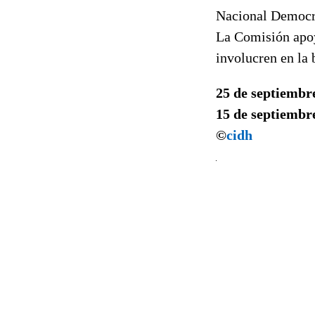
Nacional Democrá
La Comisión apoya
involucren en la 
25 de septiembr
15 de septiembr
©
cidh