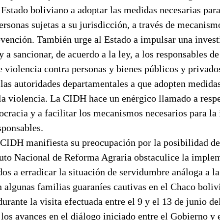
Estado boliviano a adoptar las medidas necesarias para
ersonas sujetas a su jurisdicción, a través de mecanism
evención. También urge al Estado a impulsar una invest
y a sancionar, de acuerdo a la ley, a los responsables de
e violencia contra personas y bienes públicos y privad
 las autoridades departamentales a que adopten medida
 la violencia. La CIDH hace un enérgico llamado a respe
cracia y a facilitar los mecanismos necesarios para la 
sponsables.
a CIDH manifiesta su preocupación por la posibilidad de
ituto Nacional de Reforma Agraria obstaculice la imple
os a erradicar la situación de servidumbre análoga a la
 algunas familias guaraníes cautivas en el Chaco boliv
urante la visita efectuada entre el 9 y el 13 de junio de
os avances en el diálogo iniciado entre el Gobierno y 