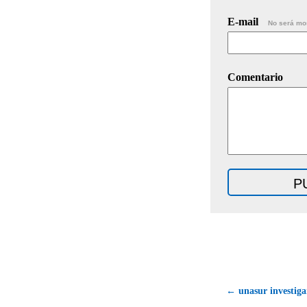
E-mail
No será mo
Comentario
← unasur investiga