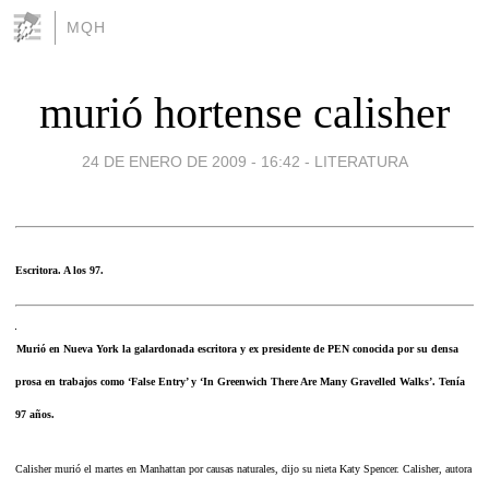
MQH
murió hortense calisher
24 DE ENERO DE 2009 - 16:42
-
LITERATURA
Escritora. A los 97.
Murió en Nueva York la galardonada escritora y ex presidente de PEN conocida por su densa
prosa en trabajos como ‘False Entry’ y ‘In Greenwich There Are Many Gravelled Walks’. Tenía
97 años.
Calisher murió el martes en Manhattan por causas naturales, dijo su nieta Katy Spencer. Calisher, autora