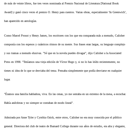
de más de veinte libros, fue tres veces nominada al Premio Nacional de Literatura [National Book
Award] y ganó cinco veces el premio O. Henry para cuentos. Varias obras, especialmente ‘In Greenwich’,
han aparecido en antologías.
Como Marcel Proust y Henry James, los escritores con los que era comparada más a menudo, Calisher
componía con los espesos y cuánticos ritmos de su mente. Sus frases eran largas, su lenguaje complejo
y sus tramas a menudo elusivas. "Sé que en la novela puedes divagar", dijo Calisher a la Associated
Press en 1998. "Teníamos una vieja edición de Víctor Hugo y, si no lo has leído recientemente, no
tienes ni idea de lo que se desviaba del tema. Pensaba simplemente que podía desviarse en cualquier
lugar.
"Éramos una familia habladora, viva. En las cenas, yo me sentaba en un extremo de la mesa, a escuchar.
Había anécdotas y no siempre se contaban de modo lineal".
Admirada por Anne Tyler y Cynthia Ozick, entre otros, Calisher no era muy conocida por el público
general. Directora del club de teatro de Barnard College durante sus años de estudio, era alta y elegante,