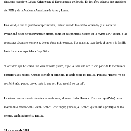
cincuenta recorrió el Lejano Oriente para el Departamento de Estado. En los años ochenta, fue presidente
del PEN y de la Academia Americana de Artes y Letras.
Una vez dijo que le gustaba romper moldes, incluso cuando los estaba formando, y su narrativa
evolucionó desde ser relativamente directa, como en sus primeros cuentos en la revista New Yorker, a las
estructuras altamente complejas de sus obras más extensas. Sus materias iban desde el amor y la familia
hasta los viajes espaciales y la política.
"Considero que he tenido una vida bastante plena", dijo Calisher una vez. "Gran parte de la escritura es
posterior a los hechos. Cuando escribía al principio, lo hacía sobre mi familia. Pensaba: ‘Bueno, ya no
escribiré más, porque eso es todo lo que sé’. Pero resultó no ser así".
Le sobreviven su marido durante cincuenta años, el autor Curtis Harnack. Tuvo un hijo (Peter) de su
matrimonio anterior con Heaton Bennet Heffelfinger; y una hija, Bennet, que murió a principio de los
setenta, según informó su familia.
24 de enero de 2009