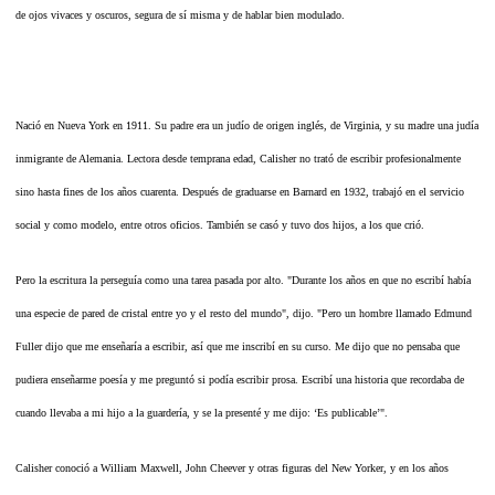
de ojos vivaces y oscuros, segura de sí misma y de hablar bien modulado.
Nació en Nueva York en 1911. Su padre era un judío de origen inglés, de Virginia, y su madre una judía
inmigrante de Alemania. Lectora desde temprana edad, Calisher no trató de escribir profesionalmente
sino hasta fines de los años cuarenta. Después de graduarse en Barnard en 1932, trabajó en el servicio
social y como modelo, entre otros oficios. También se casó y tuvo dos hijos, a los que crió.
Pero la escritura la perseguía como una tarea pasada por alto. "Durante los años en que no escribí había
una especie de pared de cristal entre yo y el resto del mundo", dijo. "Pero un hombre llamado Edmund
Fuller dijo que me enseñaría a escribir, así que me inscribí en su curso. Me dijo que no pensaba que
pudiera enseñarme poesía y me preguntó si podía escribir prosa. Escribí una historia que recordaba de
cuando llevaba a mi hijo a la guardería, y se la presenté y me dijo: ‘Es publicable’".
Calisher conoció a William Maxwell, John Cheever y otras figuras del New Yorker, y en los años