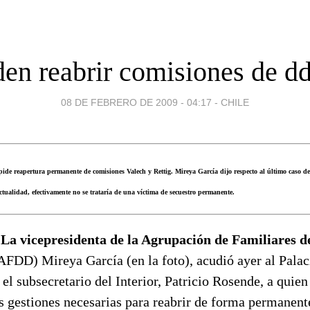
den reabrir comisiones de d
08 DE FEBRERO DE 2009 - 04:17
-
CHILE
de reapertura permanente de comisiones Valech y Rettig. Mireya García dijo respecto al último caso d
ctualidad, efectivamente no se trataría de una víctima de secuestro permanente.
. La vicepresidenta de la Agrupación de Familiares d
AFDD) Mireya García (en la foto), acudió ayer al Pala
el subsecretario del Interior, Patricio Rosende, a quien 
s gestiones necesarias para reabrir de forma permanent