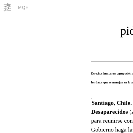
MQH
pi
Derechos humanos: agrupación pi
los datos que se manejan en la a
Santiago, Chile
Desaparecidos
(
para reunirse con 
Gobierno haga la