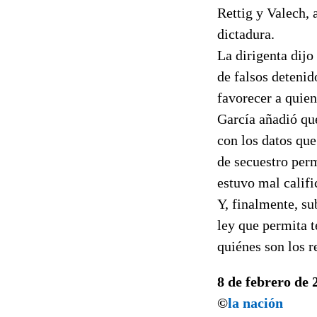
Rettig y Valech, 
dictadura.
La dirigenta dijo
de falsos deteni
favorecer a quien
García añadió qu
con los datos que
de secuestro perm
estuvo mal califi
Y, finalmente, s
ley que permita t
quiénes son los r
8 de febrero de 
©
la nación