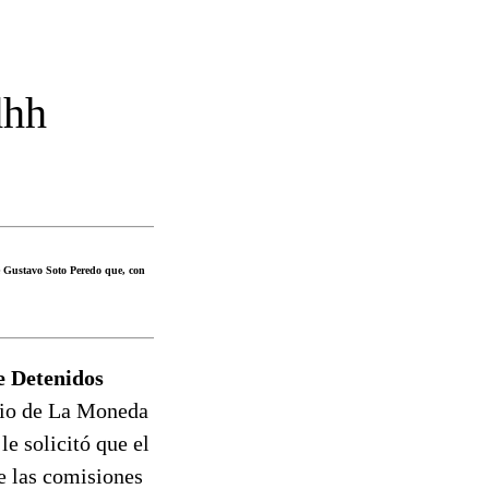
dhh
e Gustavo Soto Peredo que, con
e Detenidos
cio de La Moneda
le solicitó que el
e las comisiones