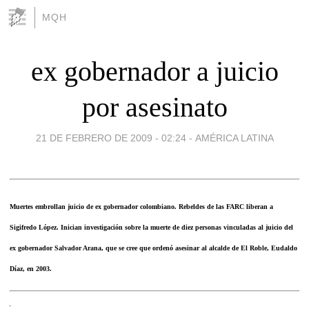
MQH
ex gobernador a juicio
por asesinato
21 DE FEBRERO DE 2009 - 02:24
-
AMÉRICA LATINA
Muertes embrollan juicio de ex gobernador colombiano. Rebeldes de las FARC liberan a
Sigifredo López. Inician investigación sobre la muerte de diez personas vinculadas al juicio del
ex gobernador Salvador Arana, que se cree que ordenó asesinar al alcalde de El Roble, Eudaldo
Díaz, en 2003.