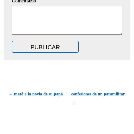
Comentario
← mató a la novia de su papá
confesiones de un paramilitar
→