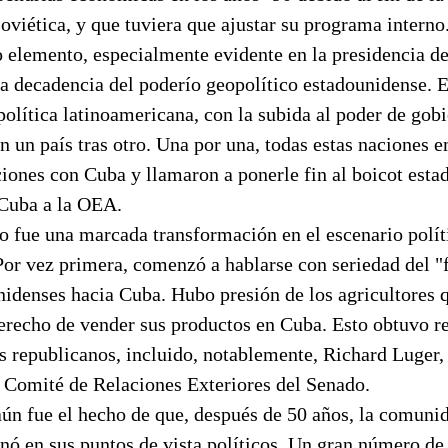
viética, y que tuviera que ajustar su programa interno
 elemento, especialmente evidente en la presidencia d
a decadencia del poderío geopolítico estadounidense. E
 política latinoamericana, con la subida al poder de gob
n un país tras otro. Una por una, todas estas naciones 
ciones con Cuba y llamaron a ponerle fin al boicot esta
 Cuba a la OEA.
o fue una marcada transformación en el escenario polít
or vez primera, comenzó a hablarse con seriedad del "f
nidenses hacia Cuba. Hubo presión de los agricultores q
derecho de vender sus productos en Cuba. Esto obtuvo r
 republicanos, incluido, notablemente, Richard Luger,
l Comité de Relaciones Exteriores del Senado.
ún fue el hecho de que, después de 50 años, la comunid
nó en sus puntos de vista políticos. Un gran número de