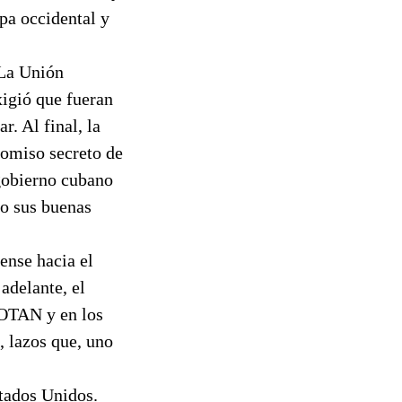
pa occidental y
 La Unión
xigió que fueran
. Al final, la
romiso secreto de
gobierno cubano
vo sus buenas
ense hacia el
adelante, el
 OTAN y en los
, lazos que, uno
tados Unidos.