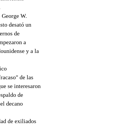
.
e George W.
sto desató un
iernos de
empezaron a
dounidense y a la
ico
racaso" de las
ue se interesaron
espaldo de
 el decano
ad de exiliados