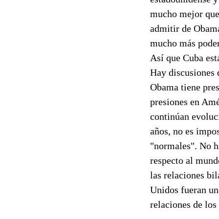
mucho mejor que 
admitir de Obama
mucho más podero
Así que Cuba está
Hay discusiones d
Obama tiene pres
presiones en Amér
continúan evoluc
años, no es impo
"normales". No h
respecto al mundo
las relaciones bi
Unidos fueran una
relaciones de los