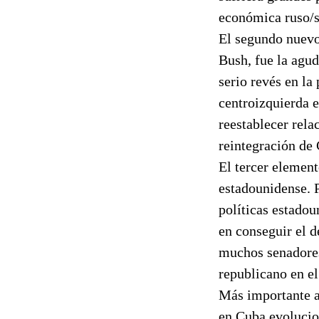
económica ruso/so
El segundo nuevo
Bush, fue la agud
serio revés en la
centroizquierda e
reestablecer rela
reintegración de
El tercer element
estadounidense. P
políticas estadou
en conseguir el 
muchos senadores
republicano en e
Más importante a
en Cuba evolucio