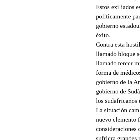
Estos exiliados e
políticamente par
gobierno estadou
éxito.
Contra esta hosti
llamado bloque s
llamado tercer m
forma de médicos 
gobierno de la An
gobierno de Sudáf
los sudafricanos 
La situación camb
nuevo elemento fu
consideraciones d
sufriera grandes 