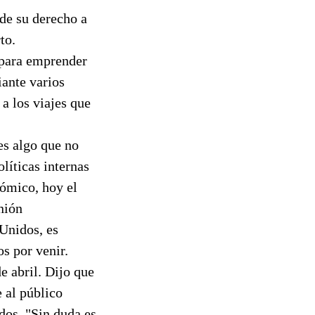
de su derecho a
to.
 para emprender
iante varios
 a los viajes que
es algo que no
líticas internas
ómico, hoy el
inión
 Unidos, es
s por venir.
e abril. Dijo que
 al público
dos. "Sin duda es