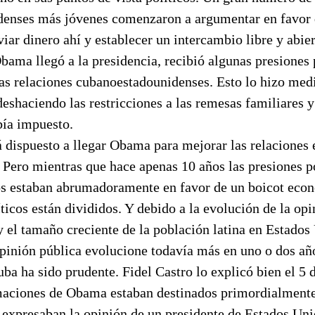
enses más jóvenes comenzaron a argumentar en favor 
viar dinero ahí y establecer un intercambio libre y abier
ama llegó a la presidencia, recibió algunas presiones
las relaciones cubanoestadounidenses. Esto lo hizo med
 deshaciendo las restricciones a las remesas familiares y
bía impuesto.
á dispuesto a llegar Obama para mejorar las relaciones 
Pero mientras que hace apenas 10 años las presiones po
s estaban abrumadoramente en favor de un boicot econ
íticos están divididos. Y debido a la evolución de la op
 el tamaño creciente de la población latina en Estados
pinión pública evolucione todavía más en uno o dos año
ba ha sido prudente. Fidel Castro lo explicó bien el 5 d
rmaciones de Obama estaban destinados primordialmente
 expresaban la opinión de un presidente de Estados Uni