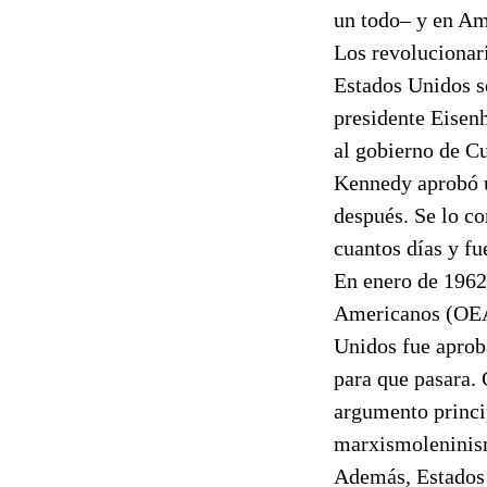
un todo– y en Amé
Los revolucionar
Estados Unidos s
presidente Eisen
al gobierno de Cu
Kennedy aprobó u
después. Se lo c
cuantos días y fu
En enero de 1962
Americanos (OEA)
Unidos fue aproba
para que pasara. 
argumento princi
marxismoleninism
Además, Estados 