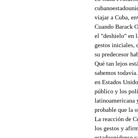
cubanoestadounid
viajar a Cuba, en
Cuando Barack Ob
el "deshielo" en 
gestos iniciales,
su predecesor ha
Qué tan lejos est
sabemos todavía. 
en Estados Unido
público y los pol
latinoamericana y
probable que la o
La reacción de Cu
los gestos y afi
estadounidense y