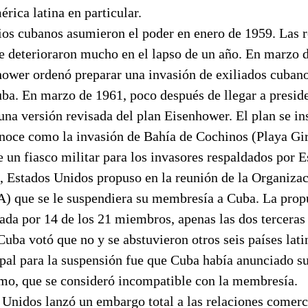
rica latina en particular.
ios cubanos asumieron el poder en enero de 1959. Las r
e deterioraron mucho en el lapso de un año. En marzo d
hower ordenó preparar una invasión de exiliados cubano
ba. En marzo de 1961, poco después de llegar a preside
na versión revisada del plan Eisenhower. El plan se i
onoce como la invasión de Bahía de Cochinos (Playa Gi
e un fiasco militar para los invasores respaldados por 
, Estados Unidos propuso en la reunión de la Organiza
 que se le suspendiera su membresía a Cuba. La prop
da por 14 de los 21 miembros, apenas las dos terceras 
Cuba votó que no y se abstuvieron otros seis países lat
pal para la suspensión fue que Cuba había anunciado su
o, que se consideró incompatible con la membresía.
Unidos lanzó un embargo total a las relaciones comerc