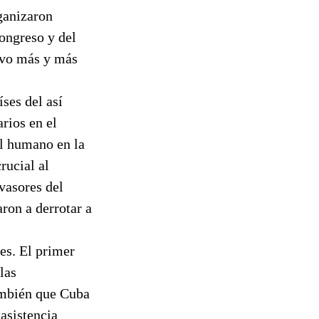
rganizaron
Congreso y del
uvo más y más
ses del así
rios en el
al humano en la
rucial al
vasores del
ron a derrotar a
es. El primer
las
también que Cuba
 asistencia