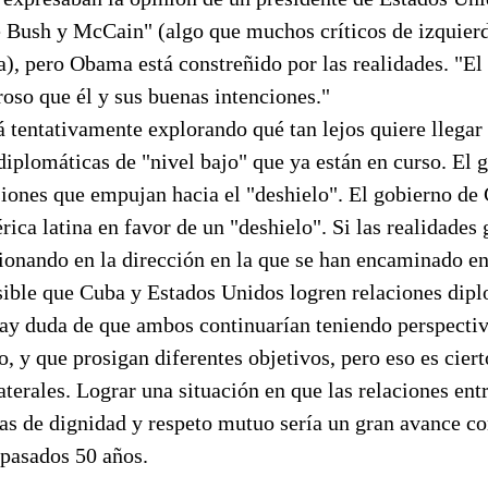
Bush y McCain" (algo que muchos críticos de izquierd
), pero Obama está constreñido por las realidades. "El
so que él y sus buenas intenciones."
 tentativamente explorando qué tan lejos quiere llegar
iplomáticas de "nivel bajo" que ya están en curso. El 
iones que empujan hacia el "deshielo". El gobierno de 
ica latina en favor de un "deshielo". Si las realidades 
ionando en la dirección en la que se han encaminado en
sible que Cuba y Estados Unidos logren relaciones dip
ay duda de que ambos continuarían teniendo perspectiv
, y que prosigan diferentes objetivos, pero eso es ciert
laterales. Lograr una situación en que las relaciones en
s de dignidad y respeto mutuo sería un gran avance con
 pasados 50 años.