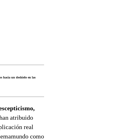
s hacia un deshielo en las
escepticismo,
han atribuido
plicación real
sistemamundo como