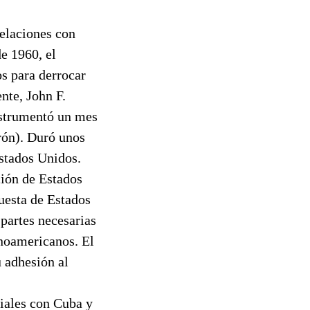
elaciones con
e 1960, el
s para derrocar
nte, John F.
nstrumentó un mes
rón). Duró unos
Estados Unidos.
ción de Estados
uesta de Estados
partes necesarias
inoamericanos. El
 adhesión al
iales con Cuba y