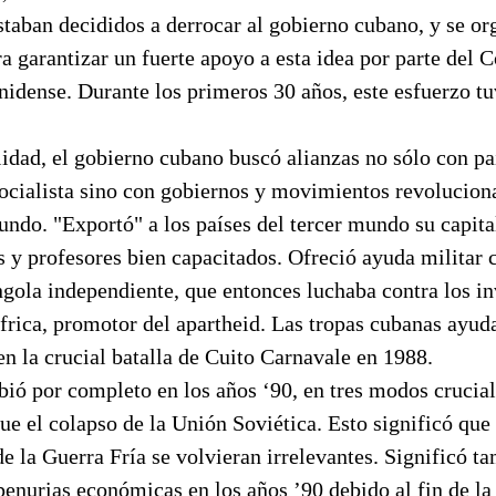
staban decididos a derrocar al gobierno cubano, y se o
a garantizar un fuerte apoyo a esta idea por parte del 
nidense. Durante los primeros 30 años, este esfuerzo t
lidad, el gobierno cubano buscó alianzas no sólo con paí
ocialista sino con gobiernos y movimientos revoluciona
undo. "Exportó" a los países del tercer mundo su capit
y profesores bien capacitados. Ofreció ayuda militar c
gola independiente, que entonces luchaba contra los in
rica, promotor del apartheid. Las tropas cubanas ayuda
en la crucial batalla de Cuito Carnavale en 1988.
ió por completo en los años ‘90, en tres modos crucial
e el colapso de la Unión Soviética. Esto significó que 
e la Guerra Fría se volvieran irrelevantes. Significó 
penurias económicas en los años ’90 debido al fin de la