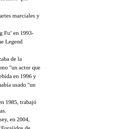
 artes marciales y
ng Fu’ en 1993-
The Legend
aba de la
como "un actor que
bebida en 1996 y
había usado "un
en 1985, trabajó
as.
sey, en 2004,
‘Forajidos de