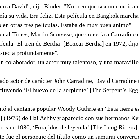
 a David", dijo Binder. "No creo que sea un candidato 
nía su vida. Era feliz. Esta película en Bangkok march
 en otras tres películas. Estaba de muy buen ánimo".
ón al Times, Martin Scorsese, que conocía a Carradine 
elícula ‘El tren de Bertha’ [Boxcar Bertha] en 1972, dij
ristecía profundamente".
n colaborador, un actor muy talentoso, y una maravillos
ado actor de carácter John Carradine, David Carradine 
ncluyendo ‘El huevo de la serpiente’ [The Serpent’s Egg
.
ó al cantante popular Woody Guthrie en ‘Esta tierra es
] (1976) de Hal Ashby y apareció con sus hermanos Kei
ros de 1980, ‘Forajidos de leyenda’ [The Long Riders].
e fue el personaje del título como un samurai converti