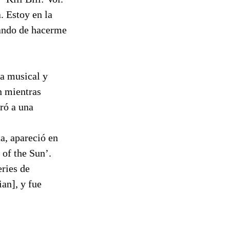
. Estoy en la
tando de hacerme
ía musical y
n mientras
oró a una
ta, apareció en
of the Sun’.
ries de
an], y fue