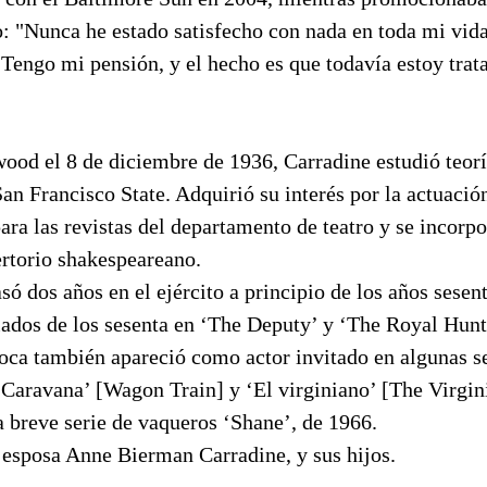
o: "Nunca he estado satisfecho con nada en toda mi vida
 Tengo mi pensión, y el hecho es que todavía estoy tra
ood el 8 de diciembre de 1936, Carradine estudió teor
n Francisco State. Adquirió su interés por la actuació
ara las revistas del departamento de teatro y se incorp
rtorio shakespeareano.
só dos años en el ejército a principio de los años sesen
dos de los sesenta en ‘The Deputy’ y ‘The Royal Hunt 
poca también apareció como actor invitado en algunas se
Caravana’ [Wagon Train] y ‘El virginiano’ [The Virgini
a breve serie de vaqueros ‘Shane’, de 1966.
 esposa Anne Bierman Carradine, y sus hijos.