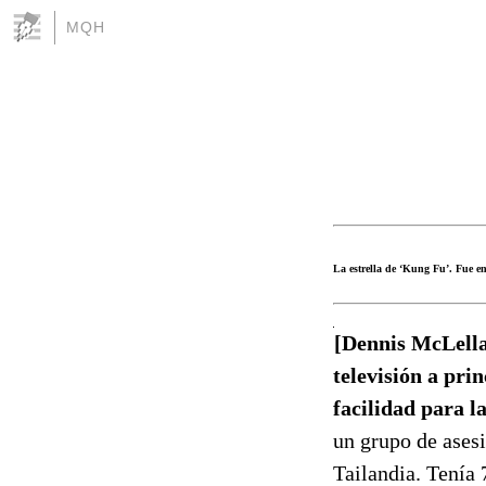
MQH
La estrella de ‘Kung Fu’. Fue e
[Dennis McLella
televisión a pri
facilidad para l
un grupo de asesi
Tailandia. Tenía 