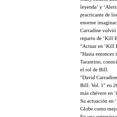
leyenda’ y ‘Aler
practicante de lo
enorme imaginació
Carradine volvió
reparto de ‘Kill
"Actuar en ‘Kill
"Hasta entonces 
Tarantino, conoci
el rol de Bill.
"David Carradine 
Bill: Vol. 1" en 
más chévere en ‘Ki
Su actuación en ‘
Globe como mejor
En una entrevista