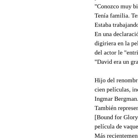
"Conozco muy bien
Tenía familia. Te
Estaba trabajando
En una declaraci
digiriera en la p
del actor le "ent
"David era un gra
Hijo del renombr
cien películas, i
Ingmar Bergman
También represent
[Bound for Glory
película de vaque
Más recientement