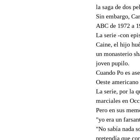
la saga de dos pe
Sin embargo, Car
ABC de 1972 a 1
La serie -con ep
Caine, el hijo h
un monasterio sh
joven pupilo.
Cuando Po es ase
Oeste americano p
La serie, por la
marciales en Occ
Pero en sus memor
"yo era un farsan
"No sabía nada so
pretendía que co