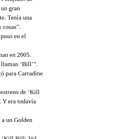
 un gran
rte. Tenía una
 cosas".
 puso en el
sman en 2005.
llaman ‘Bill’".
ptó para Carradine
 estreno de ‘Kill
. Y era todavía
n a un Golden
Kill Bill: Vol.