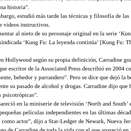
na historia".
bargo, estudió más tarde las técnicas y filosofía de las
e videos instructivos.
sentar al nieto de su personaje original en la serie ‘Ku
e sindicada ‘Kung Fu: La leyenda continúa’ [Kung Fu: 
n Hollywood según su propia definición, Carradine goz
que escritor de la Associated Press describió en 2004 
ente, bebedor y parrandero". Pero se dice que dejó la 
nte su pasado de alcohol y drogas. Carradine dijo que 
 psicotrópicas".
areció en la miniserie de televisión ‘North and South’ 
pequeñas películas independientes en las últimas décad
 como actor", dijo a Star-Ledger de Newark, Nueva Jer
o de Carradine de toda la vida con el que apareció en 