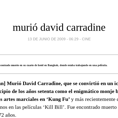
murió david carradine
13 DE JUNIO DE 2009 - 06:29
-
CINE
ncontrado muerto en su cuarto de hotel en Bangkok, donde estaba trabajando en una película.
n] Murió David Carradine, que se convirtió en un ic
ncipio de los años setenta como el enigmático monje 
as artes marciales en ‘Kung Fu’
y más recientemente 
nos en las películas ‘Kill Bill’. Fue encontrado muert
72 años.