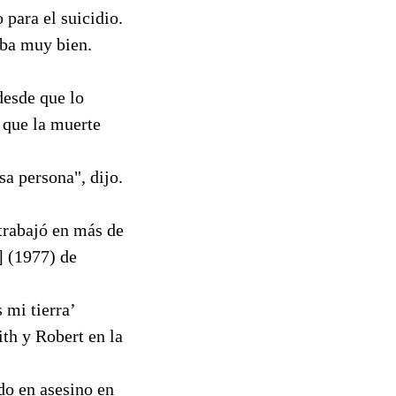
para el suicidio.
aba muy bien.
desde que lo
o que la muerte
a persona", dijo.
trabajó en más de
] (1977) de
 mi tierra’
th y Robert en la
do en asesino en