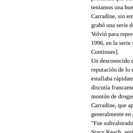
teníamos una bue
Carradine, sin em
grabó una serie d
Volvió para repre
1996, en la seri
Continues].
Un desconocido e
reputación de lo 
estallaba rápidam
discutía francame
montón de drogas
Carradine, que ap
generalmente en 
"Fue subvalorado
Stacy Keach, amig