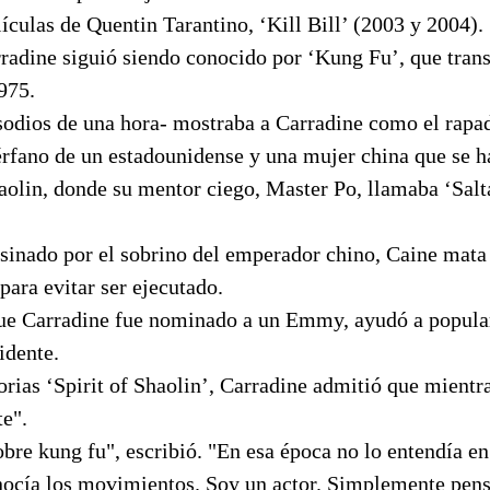
lículas de Quentin Tarantino, ‘Kill Bill’ (2003 y 2004).
radine siguió siendo conocido por ‘Kung Fu’, que trans
975.
isodios de una hora- mostraba a Carradine como el rap
uérfano de un estadounidense y una mujer china que se 
aolin, donde su mentor ciego, Master Po, llamaba ‘Salt
sinado por el sobrino del emperador chino, Caine mata 
ara evitar ser ejecutado.
 que Carradine fue nominado a un Emmy, ayudó a popular
idente.
ias ‘Spirit of Shaolin’, Carradine admitió que mientra
te".
bre kung fu", escribió. "En esa época no lo entendía en
nocía los movimientos. Soy un actor. Simplemente pe