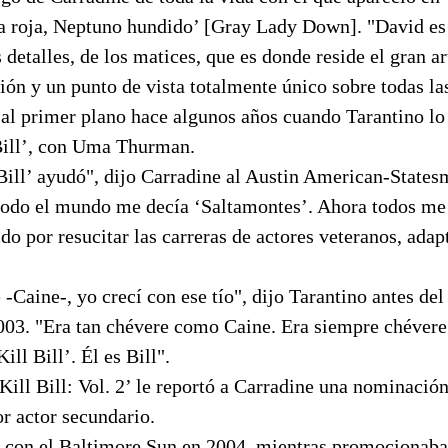
ta roja, Neptuno hundido’ [Gray Lady Down]. "David es
s detalles, de los matices, que es donde reside el gran a
n y un punto de vista totalmente único sobre todas las
 al primer plano hace algunos años cuando Tarantino lo
 Bill’, con Uma Thurman.
 Bill’ ayudó", dijo Carradine al Austin American-State
todo el mundo me decía ‘Saltamontes’. Ahora todos me 
do por resucitar las carreras de actores veteranos, ada
-Caine-, yo crecí con ese tío", dijo Tarantino antes del
2003. "Era tan chévere como Caine. Era siempre chévere
ll Bill’. Él es Bill".
Kill Bill: Vol. 2’ le reportó a Carradine una nominació
 actor secundario.
 con el Baltimore Sun en 2004, mientras promocionaba ‘