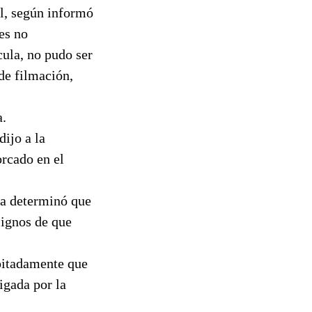
el, según informó
es no
cula, no pudo ser
de filmación,
a.
dijo a la
rcado en el
cía determinó que
signos de que
ipitadamente que
igada por la