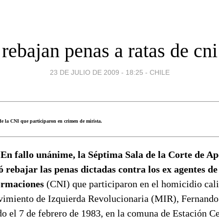
rebajan penas a ratas de cni
23 DE JULIO DE 2009 - 18:25
-
CHILE
de la CNI que participaron en crimen de mirista.
 En fallo unánime, la Séptima Sala de la Corte de Ap
ó rebajar las penas dictadas contra los ex agentes de
ormaciones
(CNI) que participaron en el homicidio cali
miento de Izquierda Revolucionaria (MIR), Fernando 
o el 7 de febrero de 1983, en la comuna de Estación Cen