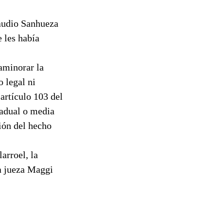
laudio Sanhueza
 les había
 aminorar la
 legal ni
artículo 103 del
radual o media
ión del hecho
arroel, la
a jueza Maggi