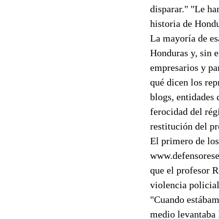
disparar." "Le ha
historia de Hondu
La mayoría de es
Honduras y, sin 
empresarios y par
qué dicen los rep
blogs, entidades 
ferocidad del ré
restitución del p
El primero de los
www.defensoresen
que el profesor R
violencia polici
"Cuando estábamos
medio levantaba l