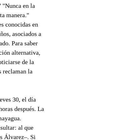
." "Nunca en la
sta manera."
es conocidas en
ños, asociados a
ado. Para saber
ión alternativa,
ticiarse de la
s reclaman la
ves 30, el día
 horas después. La
omayagua.
ultar: al que
s Álvarez–. Si