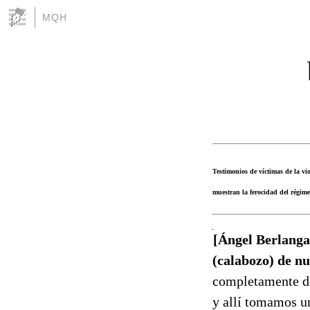
MQH
Testimonios de víctimas de la vio
muestran la ferocidad del régim
[Ángel Berlanga
(calabozo) de n
completamente do
y allí tomamos un