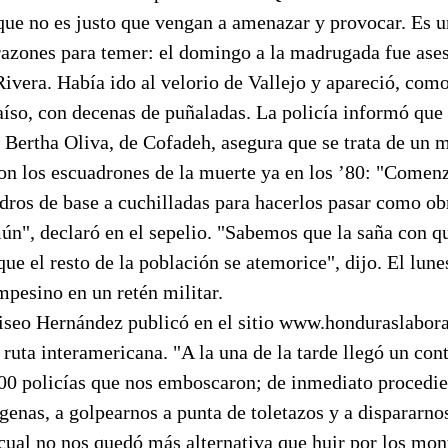
rque no es justo que vengan a amenazar y provocar. Es 
razones para temer: el domingo a la madrugada fue ase
Rivera. Había ido al velorio de Vallejo y apareció, co
íso, con decenas de puñaladas. La policía informó que
o Bertha Oliva, de Cofadeh, asegura que se trata de un
on los escuadrones de la muerte ya en los ’80: "Comen
dros de base a cuchilladas para hacerlos pasar como ob
ún", declaró en el sepelio. "Sabemos que la saña con q
ue el resto de la población se atemorice", dijo. El lunes
mpesino en un retén militar.
liseo Hernández publicó en el sitio www.honduraslabora
a ruta interamericana. "A la una de la tarde llegó un co
200 policías que nos emboscaron; de inmediato procedie
enas, a golpearnos a punta de toletazos y a dispararnos
 cual no nos quedó más alternativa que huir por los mo