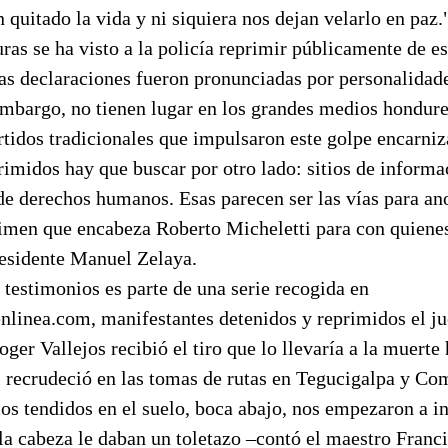
n quitado la vida y ni siquiera nos dejan velarlo en paz
ras se ha visto a la policía reprimir públicamente de e
as declaraciones fueron pronunciadas por personalidad
embargo, no tienen lugar en los grandes medios hondure
tidos tradicionales que impulsaron este golpe encarniz
rimidos hay que buscar por otro lado: sitios de informac
de derechos humanos. Esas parecen ser las vías para ano
gimen que encabeza Roberto Micheletti para con quiene
residente Manuel Zelaya.
 testimonios es parte de una serie recogida en
linea.com, manifestantes detenidos y reprimidos el jue
oger Vallejos recibió el tiro que lo llevaría a la muerte
al recrudeció en las tomas de rutas en Tegucigalpa y C
 tendidos en el suelo, boca abajo, nos empezaron a ins
a cabeza le daban un toletazo –contó el maestro Franci