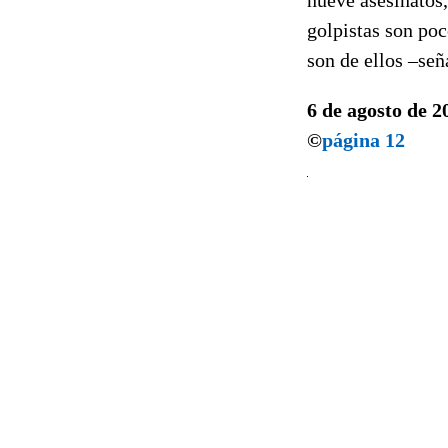
golpistas son po
son de ellos –señ
6 de agosto de 2
©
página 12