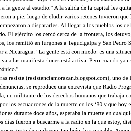
 a la gente al estadio." A la salida de la capital les quit
ieron a pie; luego de eludir varios retenes tuvieron que 
mpezaron a dispararles. Al llegar a los pueblos los de
o. El ejército los cercó cerca de la frontera, los detuvo
s, los remitió en furgones a Tegucigalpa y San Pedro S
r a Nicaragua. "La gente está con miedo: es una situaci
va a las manifestaciones está activa. Pero cuando ya es
pánico."
ras resiste (resistenciamorazan.blogspot.com), uno de 
 denuncias, se reproduce una entrevista que Radio Progr
a, un militante de los derechos humanos que trabaja co
por los escuadrones de la muerte en los ‘80 y que hoy e
aciones durante doce años, esperaba la muerte en cualq
s días fueron a buscarme a la radio en la que estoy, d
r pero trato de cuidarme, también, lo razonable. Aunqu