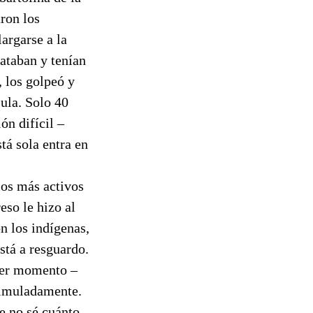
aron los
largarse a la
lataban y tenían
, los golpeó y
ula. Solo 40
ón difícil –
tá sola entra en
los más activos
eso le hizo al
n los indígenas,
stá a resguardo.
uier momento –
isimuladamente.
e no sé cuánto