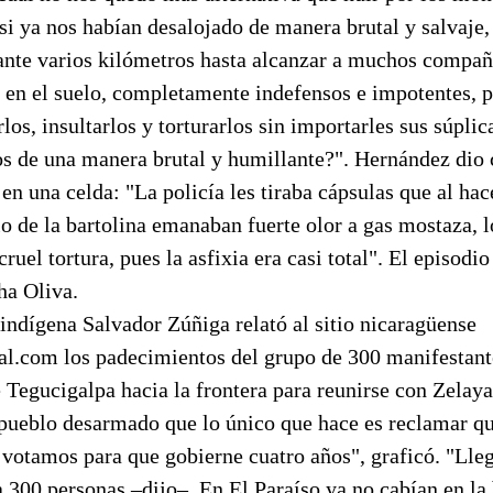
i ya nos habían desalojado de manera brutal y salvaje,
ante varios kilómetros hasta alcanzar a muchos compañ
 en el suelo, completamente indefensos e impotentes, p
los, insultarlos y torturarlos sin importarles sus súplic
os de una manera brutal y humillante?". Hernández dio 
en una celda: "La policía les tiraba cápsulas que al hac
 de la bartolina emanaban fuerte olor a gas mostaza, l
ruel tortura, pues la asfixia era casi total". El episodi
ha Oliva.
 indígena Salvador Zúñiga relató al sitio nicaragüense
al.com los padecimientos del grupo de 300 manifestant
 Tegucigalpa hacia la frontera para reunirse con Zelay
pueblo desarmado que lo único que hace es reclamar que
 votamos para que gobierne cuatro años", graficó. "Lle
 300 personas –dijo–. En El Paraíso ya no cabían en la 