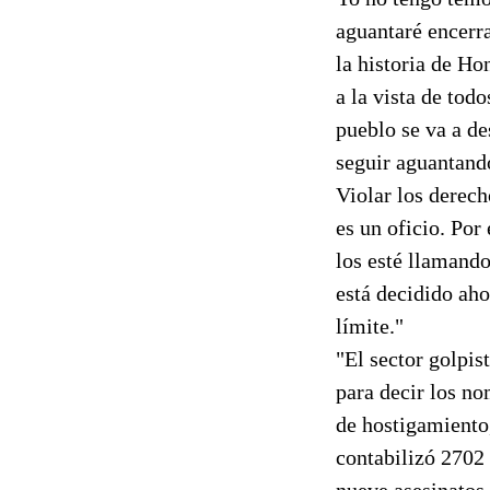
aguantaré encerr
la historia de Ho
a la vista de todo
pueblo se va a d
seguir aguantando
Violar los derech
es un oficio. Por
los esté llamando
está decidido aho
límite."
"El sector golpis
para decir los no
de hostigamiento
contabilizó 2702 
nueve asesinatos,