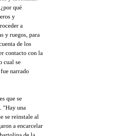
 ¿por qué
eros y
roceder a
as y ruegos, para
cuenta de los
er contacto con la
o cual se
o fue narrado
es que se
a. "Hay una
 se reinstale al
garon a encarcelar
bartolina de la