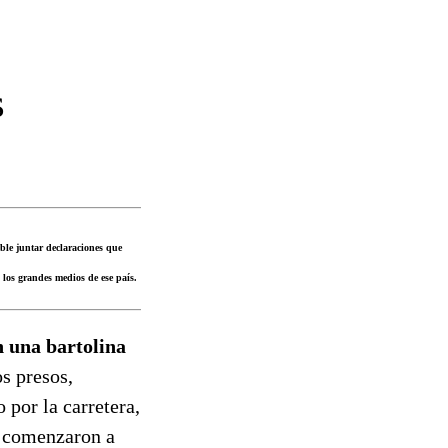
s
ible juntar declaraciones que
los grandes medios de ese país.
n una bartolina
s presos,
por la carretera,
y comenzaron a