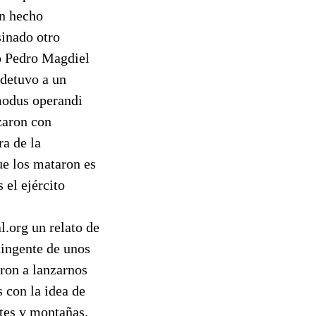
un hecho
sinado otro
mo Pedro Magdiel
 detuvo a un
 modus operandi
zaron con
ra de la
ue los mataron es
 el ejército
l.org un relato de
ntingente de unos
ron a lanzarnos
 con la idea de
ntes y montañas.