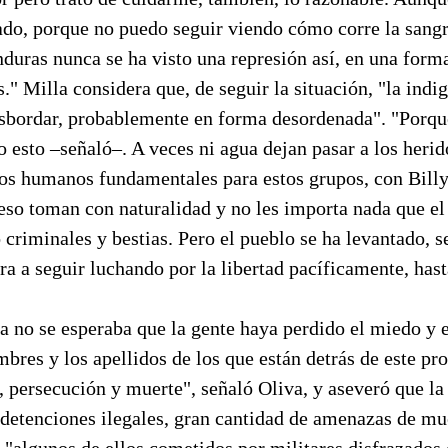
ado, porque no puedo seguir viendo cómo corre la sangr
nduras nunca se ha visto una represión así, en una forma
s." Milla considera que, de seguir la situación, "la indi
esbordar, probablemente en forma desordenada". "Porqu
 esto –señaló–. A veces ni agua dejan pasar a los herido
os humanos fundamentales para estos grupos, con Billy 
 eso toman con naturalidad y no les importa nada que e
 criminales y bestias. Pero el pueblo se ha levantado, s
ra a seguir luchando por la libertad pacíficamente, hast
ta no se esperaba que la gente haya perdido el miedo y 
mbres y los apellidos de los que están detrás de este p
, persecución y muerte", señaló Oliva, y aseveró que l
detenciones ilegales, gran cantidad de amenazas de mue
 "algunos de ellos cometidos por militares disfrazados 