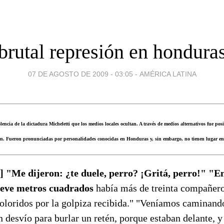
brutal represión en hondura
07 DE AGOSTO DE 2009 - 03:05
-
AMÉRICA LATINA
lencia de la dictadura Micheletti que los medios locales ocultan. A través de medios alternativos fue pos
en. Fueron pronunciadas por personalidades conocidas en Honduras y, sin embargo, no tienen lugar en 
] "Me dijeron: ¿te duele, perro? ¡Gritá, perro!" "E
ueve metros cuadrados
había más de treinta compañero
loridos por la golpiza recibida." "Veníamos caminando 
 desvío para burlar un retén, porque estaban delante, 