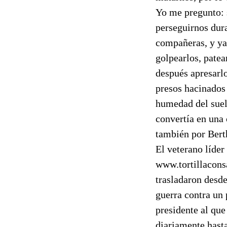
Yo me pregunto: s
perseguirnos dur
compañeras, y ya
golpearlos, patear
después apresarl
presos hacinados 
humedad del suelo
convertía en una c
también por Bert
El veterano líder
www.tortillacons
trasladaron desde
guerra contra un 
presidente al que
diariamente hasta