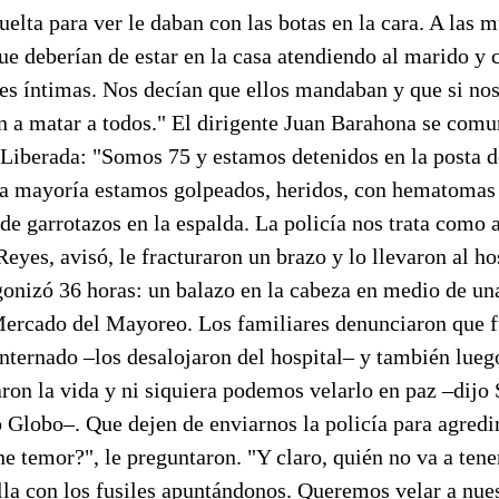
uelta para ver le daban con las botas en la cara. A las m
ue deberían de estar en la casa atendiendo al marido y c
es íntimas. Nos decían que ellos mandaban y que si nos
an a matar a todos." El dirigente Juan Barahona se comu
 Liberada: "Somos 75 y estamos detenidos en la posta d
la mayoría estamos golpeados, heridos, con hematomas e
de garrotazos en la espalda. La policía nos trata como 
Reyes, avisó, le fracturaron un brazo y lo llevaron al ho
gonizó 36 horas: un balazo en la cabeza en medio de un
Mercado del Mayoreo. Los familiares denunciaron que 
nternado –los desalojaron del hospital– y también luego
aron la vida y ni siquiera podemos velarlo en paz –dijo
Globo–. Que dejen de enviarnos la policía para agredir
e temor?", le preguntaron. "Y claro, quién no va a tene
lla con los fusiles apuntándonos. Queremos velar a nues