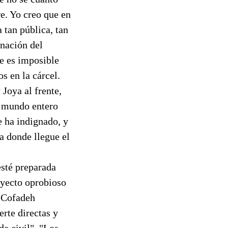
e. Yo creo que en
 tan pública, tan
gnación del
e es imposible
s en la cárcel.
Joya al frente,
l mundo entero
e ha indignado, y
a donde llegue el
esté preparada
royecto oprobioso
a Cofadeh
rte directas y
de civil". "Los