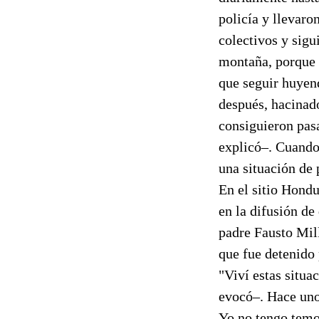
policía y llevaron
colectivos y sigu
montaña, porque e
que seguir huyend
después, hacinado
consiguieron pasa
explicó–. Cuando 
una situación de 
En el sitio Hondu
en la difusión de
padre Fausto Mill
que fue detenido 
"Viví estas situ
evocó–. Hace uno
Yo no tengo temo