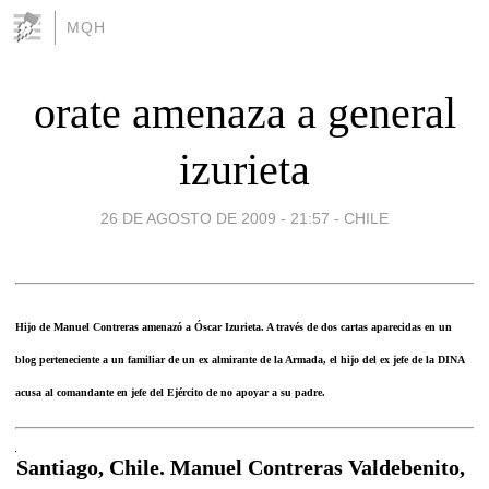
MQH
orate amenaza a general
izurieta
26 DE AGOSTO DE 2009 - 21:57
-
CHILE
Hijo de Manuel Contreras amenazó a Óscar Izurieta. A través de dos cartas aparecidas en un
blog perteneciente a un familiar de un ex almirante de la Armada, el hijo del ex jefe de la DINA
acusa al comandante en jefe del Ejército de no apoyar a su padre.
Santiago, Chile. Manuel Contreras Valdebenito,