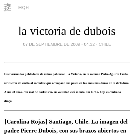
MQH
la victoria de dubois
07 DE SEPTIEMBRE DE 2009 - 04:32
-
CHILE
Este viernes los pobladores de mítica población La Victoria, en la comuna Pedro Aguirre Cerda,
recibieron de vuelta al sacerdote que acompañó sus pasos en los años más duros de la dictadura.
A sus 78 años, con mal de Parkinson, su voluntad está intacta. Su lucha, hoy, es contra la
droga.
[Carolina Rojas] Santiago, Chile. La imagen del
padre Pierre Dubois, con sus brazos abiertos en