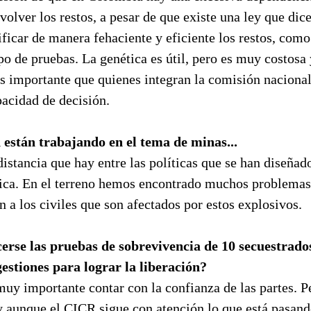
volver los restos, a pesar de que existe una ley que di
ficar de manera fehaciente y eficiente los restos, como 
ipo de pruebas. La genética es útil, pero es muy costosa 
Es importante que quienes integran la comisión naciona
acidad de decisión.
están trabajando en el tema de minas...
istancia que hay entre las políticas que se han diseñado
ctica. En el terreno hemos encontrado muchos problema
ón a los civiles que son afectados por estos explosivos.
rse las pruebas de sobrevivencia de 10 secuestrados
stiones para lograr la liberación?
uy importante contar con la confianza de las partes. P
y aunque el CICR sigue con atención lo que está pasand