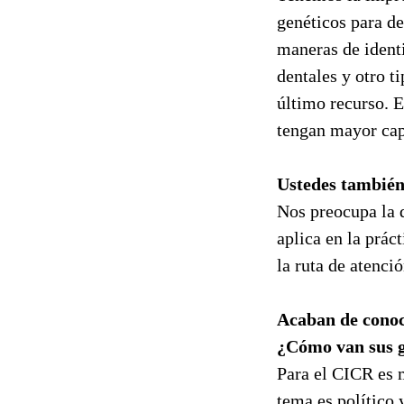
genéticos para de
maneras de identi
dentales y otro t
último recurso. 
tengan mayor cap
Ustedes también 
Nos preocupa la d
aplica en la prá
la ruta de atenci
Acaban de conoce
¿Cómo van sus ge
Para el CICR es m
tema es político 