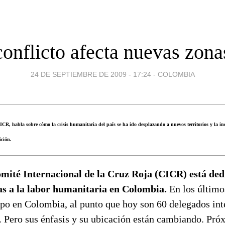
conflicto afecta nuevas zona
24 DE SEPTIEMBRE DE 2009 - 17:24
-
COLOMBIA
ICR, habla sobre cómo la crisis humanitaria del país se ha ido desplazando a nuevos territorios y la in
ición.
mité Internacional de la Cruz Roja (CICR) está de
as a la labor humanitaria en Colombia.
En los último
ipo en Colombia, al punto que hoy son 60 delegados int
 Pero sus énfasis y su ubicación están cambiando. Pr