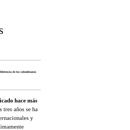
s
diferencia de los colombianos
dicado hace más
s tres años se ha
ernacionales y
óximamente