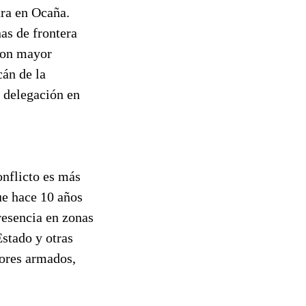
tra en Ocaña.
nas de frontera
con mayor
cán de la
a delegación en
onflicto es más
ue hace 10 años
resencia en zonas
Estado y otras
tores armados,