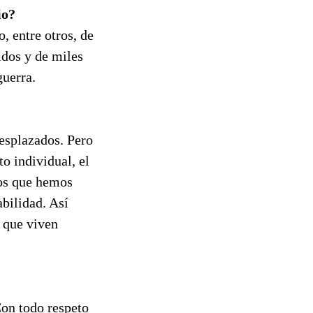
io?
, entre otros, de
idos y de miles
guerra.
esplazados. Pero
o individual, el
mos que hemos
bilidad. Así
 que viven
Con todo respeto