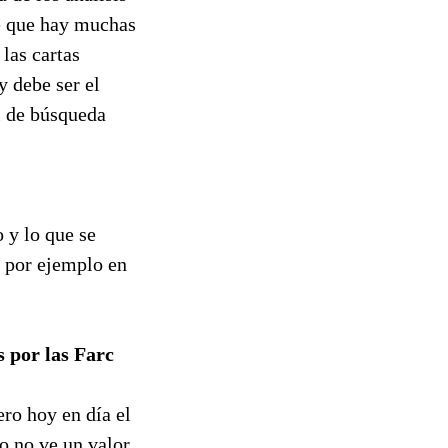
ce que hay muchas
las cartas
y debe ser el
l de búsqueda
 y lo que se
s por ejemplo en
 por las Farc
ero hoy en día el
o no ve un valor