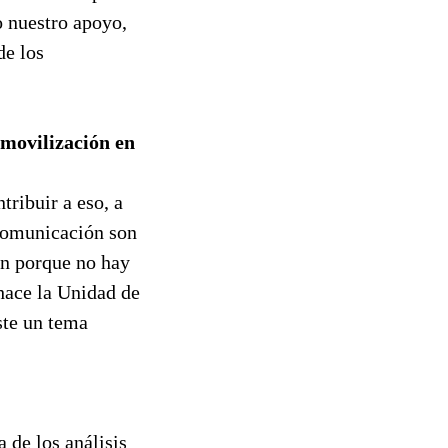
o nuestro apoyo,
de los
 movilización en
tribuir a eso, a
 comunicación son
ten porque no hay
 hace la Unidad de
este un tema
de los análisis