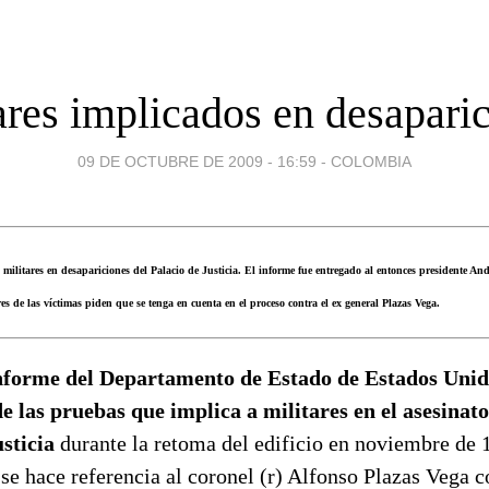
ares implicados en desapari
09 DE OCTUBRE DE 2009 - 16:59
-
COLOMBIA
litares en desapariciones del Palacio de Justicia. El informe fue entregado al entonces presidente An
es de las víctimas piden que se tenga en cuenta en el proceso contra el ex general Plazas Vega.
forme del Departamento de Estado de Estados Unid
de las pruebas que implica a militares en el asesina
usticia
durante la retoma del edificio en noviembre de 
se hace referencia al coronel (r) Alfonso Plazas Vega 