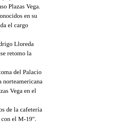
nso Plazas Vega.
conocidos en su
da el cargo
drigo Lloreda
se retomo la
 toma del Palacio
da norteamericana
azas Vega en el
s de la cafetería
r con el M-19".