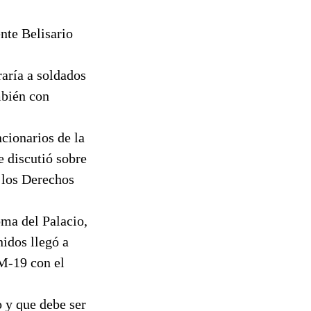
nte Belisario
raría a soldados
mbién con
cionarios de la
 discutió sobre
 los Derechos
oma del Palacio,
idos llegó a
 M-19 con el
 y que debe ser