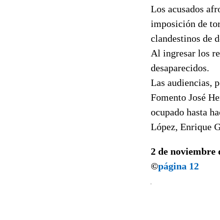
Los acusados afro
imposición de to
clandestinos de 
Al ingresar los re
desaparecidos.
Las audiencias, p
Fomento José Her
ocupado hasta hac
López, Enrique G
2 de noviembre 
©
página 12