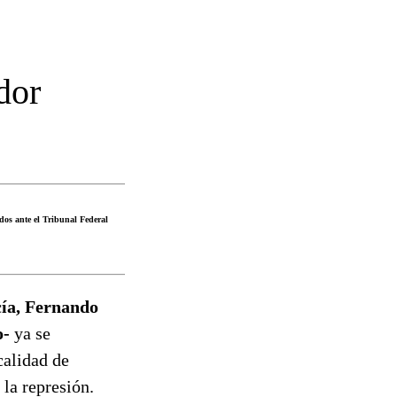
dor
os ante el Tribunal Federal
cía, Fernando
o-
ya se
calidad de
 la represión.