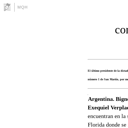
MQH
co
El último presidente de la dict
número 1 de San Martín, por med
Argentina. Bign
Exequiel Verpla
encuentran en la 
Florida donde se 