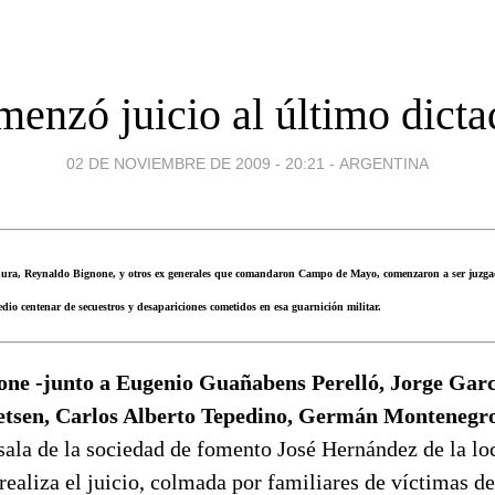
menzó juicio al último dicta
02 DE NOVIEMBRE DE 2009 - 20:21
-
ARGENTINA
adura, Reynaldo Bignone, y otros ex generales que comandaron Campo de Mayo, comenzaron a ser juzgad
io centenar de secuestros y desapariciones cometidos en esa guarnición militar.
one -junto a Eugenio Guañabens Perelló, Jorge Gar
etsen, Carlos Alberto Tepedino, Germán Montenegr
sala de la sociedad de fomento José Hernández de la lo
realiza el juicio, colmada por familiares de víctimas de