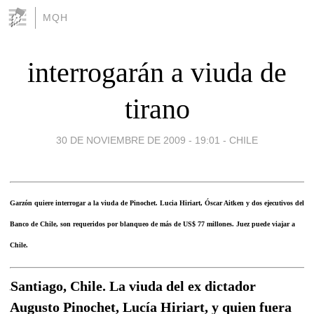
MQH
interrogarán a viuda de
tirano
30 DE NOVIEMBRE DE 2009 - 19:01
-
CHILE
Garzón quiere interrogar a la viuda de Pinochet. Lucia Hiriart, Óscar Aitken y dos ejecutivos del
Banco de Chile, son requeridos por blanqueo de más de US$ 77 millones. Juez puede viajar a
Chile.
Santiago, Chile. La viuda del ex dictador
Augusto Pinochet, Lucía Hiriart, y quien fuera